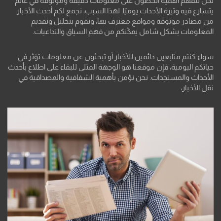
نحن نتفهم أهمية الحصول على معلومات دقيقة وموثوقة في عالم
يتسارع فيه وتيرة الأحداث يوميًا. لهذا السبب، نجمع لكم أحدث الأخبار
من مصادر موثوقة ومواقع معترف بها، ونقوم بتحليل وتقديم
المعلومات بشكل شامل يمكّنكم من فهم السياق والتداعيات.
سواء كنتم متابعين دائمين للأخبار أو تبحثون عن معلومات تؤثر في
حياتكم اليومية، فإن موقعنا هو الوجهة المثلى للبقاء على اطلاع بأحدث
الأحداث والمستجدات. نحن نؤمن بأهمية الشفافية والمصداقية في
نقل الأخبار،