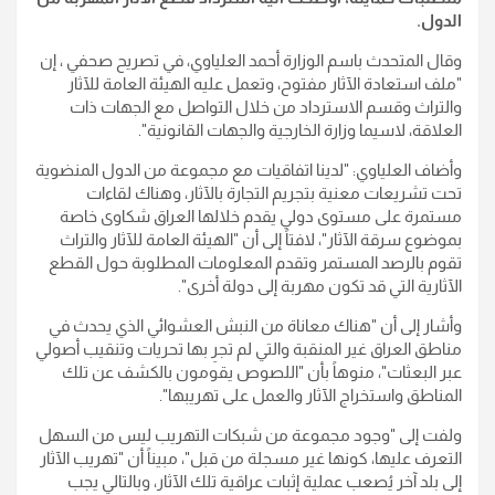
الدول.
وقال المتحدث باسم الوزارة أحمد العلياوي، في تصريح صحفي ، إن
"ملف استعادة الآثار مفتوح، وتعمل عليه الهيئة العامة للآثار
والتراث وقسم الاسترداد من خلال التواصل مع الجهات ذات
العلاقة، لاسيما وزارة الخارجية والجهات القانونية".
وأضاف العلياوي: "لدينا اتفاقيات مع مجموعة من الدول المنضوية
تحت تشريعات معنية بتجريم التجارة بالآثار، وهناك لقاءات
مستمرة على مستوى دولي يقدم خلالها العراق شكاوى خاصة
بموضوع سرقة الآثار"، لافتاً إلى أن "الهيئة العامة للآثار والتراث
تقوم بالرصد المستمر وتقدم المعلومات المطلوبة حول القطع
الآثارية التي قد تكون مهربة إلى دولة أخرى".
وأشار إلى أن "هناك معاناة من النبش العشوائي الذي يحدث في
مناطق العراق غير المنقبة والتي لم تجرِ بها تحريات وتنقيب أصولي
عبر البعثات"، منوهاً بأن "اللصوص يقومون بالكشف عن تلك
المناطق واستخراج الآثار والعمل على تهريبها".
ولفت إلى "وجود مجموعة من شبكات التهريب ليس من السهل
التعرف عليها، كونها غير مسجلة من قبل"، مبيناً أن "تهريب الآثار
إلى بلد آخر يُصعب عملية إثبات عراقية تلك الآثار، وبالتالي يجب