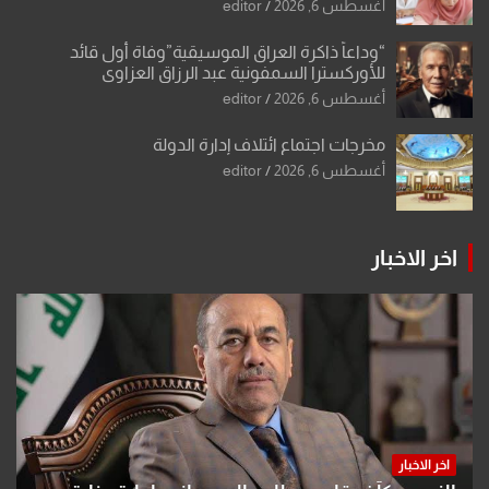
أو مادتين
أغسطس 6, 2026
editor
“وداعاً ذاكرة العراق الموسيقية”وفاة أول قائد
للأوركسترا السمفونية عبد الرزاق العزاوي
أغسطس 6, 2026
editor
مخرجات اجتماع ائتلاف إدارة الدولة
أغسطس 6, 2026
editor
اخر الاخبار
اخر الاخبار