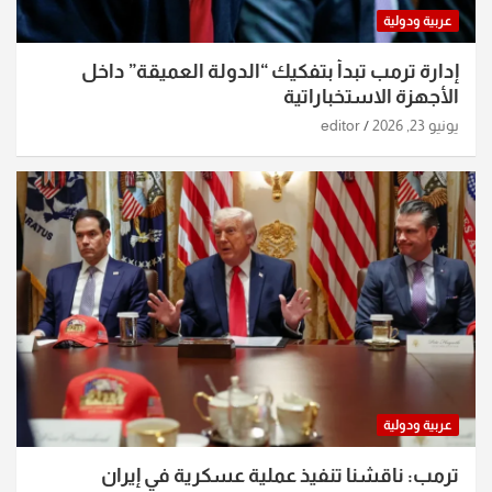
عربية ودولية
إدارة ترمب تبدأ بتفكيك “الدولة العميقة” داخل
الأجهزة الاستخباراتية
يونيو 23, 2026
editor
عربية ودولية
ترمب: ناقشنا تنفيذ عملية عسكرية في إيران