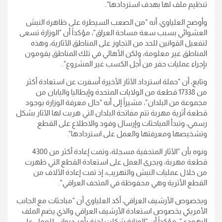
تنظيم ملف لها بهدف استردادها".
وأوضح العلياوي، أنه "من الصعب السيطرة على ظاهرة النبش
العشوائي بسبب سعة مساحة العراق"، مؤكداً أن "الوزارة تسعى
لتفعيل القوانين للحد من التجاوز على المناطق الآثارية، وهذه
المناطق غير معلومة، ولكن الأهالي في تلك المناطق يقومون
بإجراء عمليات حفر من أجل الكسب غير المشروع".
وتابع، أن "حملة استرداد الآثار الأخيرة أسفرت عن استعادة أكثر
من 17338 قطعة من الولايات المتحدة وإيطاليا واليابان من
مجموعة من البلدان"، مشيراً إلى أنه "حال معرفة الوزارة بوجود
قطعة أثرية مهربة تتم مفاتحة البلدان التي هربت لها الآثار بشكل
رسمي، وتبدأ المباحثات وإرسال وفود والاطلاع على القطع
وتشخيصها ومعرفتها والعمل على استردادها".
ونوه بأن "الآثار المتحفية مسجلة، وتمت إعادة أكثر من 4300
قطعة مهربة، ويجرى العمل على استعادة القطع التي ظهرت
من خلال عمليات النبش والتهريب، إذ تمت إعادة الآلاف من
القطع الأثرية وهي محفوظة في المتحف العراقي".
وبخصوص الأرشيف العراقي، أكد العلياوي أن "مباحثات مع الجانب
الأمريكي بخصوص استعادة الأرشيف العراقي والذي يضم الملف
اليهودي"، مؤكداً أن "الوزارة شكلت لجنة بأمر ديواني للعمل على