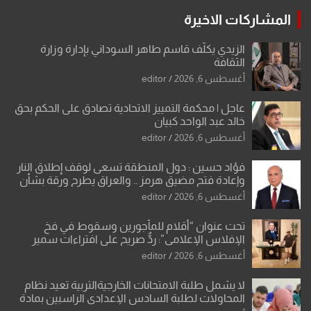
المشاركات الاخيرة
الزيدي يكلّف قاسم طاهر السوداني بإدارة وزارة
الثقافة
أغسطس 6, 2026
editor
عاجل | محكمة التمييز الاتحادية تصادق على الحكم بحق
خالد عبد الواحد كبيان
أغسطس 6, 2026
editor
فؤاد حسين : دول المنطقة تسعى لوقف إطلاق النار
وإعادة فتح مضيق هرمز .. والعراق يطرح ورقة بشأن
تحولات القدس
أغسطس 6, 2026
editor
تحت عنوان “أقلام للمأجورين وسقوط في فخ
الإفلاس الإعلامي”: ردٌّ صريح على افتراءات سمير
الشكرجي
أغسطس 6, 2026
editor
لا يشمل طلبة الامتحانات الخارجيةالتربية تعيد نظام
المحاولات لطلبة السادس الإعدادي الراسبين بمادة