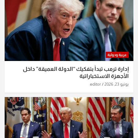
عربية ودولية
إدارة ترمب تبدأ بتفكيك “الدولة العميقة” داخل
الأجهزة الاستخباراتية
يونيو 23, 2026
editor