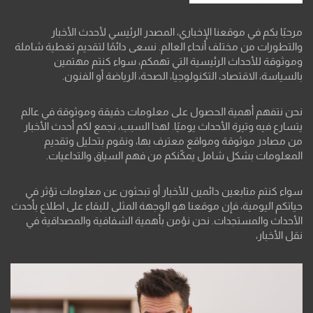
مرحبًا بكم في موقعنا الإخباري، المصدر الرئيسي لأحدث الأخبار
والتطورات من مختلف أنحاء العالم. نسعى دائمًا لتقديم تغطية شاملة
وموثوقة للأحداث الرئيسية التي تهمكم، سواء كنتم مهتمين
بالسياسة، الاقتصاد، التكنولوجيا، الصحة، الرياضة أو الفنون.
نحن نتفهم أهمية الحصول على معلومات دقيقة وموثوقة في عالم
يتسارع فيه وتيرة الأحداث يوميًا. لهذا السبب، نجمع لكم أحدث الأخبار
من مصادر موثوقة ومواقع معترف بها، ونقوم بتحليل وتقديم
المعلومات بشكل شامل يمكّنكم من فهم السياق والتداعيات.
سواء كنتم متابعين دائمين للأخبار أو تبحثون عن معلومات تؤثر في
حياتكم اليومية، فإن موقعنا هو الوجهة المثلى للبقاء على اطلاع بأحدث
الأحداث والمستجدات. نحن نؤمن بأهمية الشفافية والمصداقية في
نقل الأخبار،