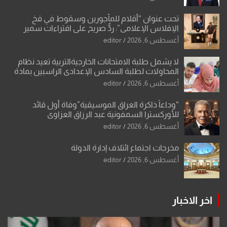
تحت عنوان “أقلام للمأجورين وسقوط في فخ
الإفلاس الإعلامي”: ردٌّ صريح على افتراءات سمير
الشكرجي
أغسطس 6, 2026
editor
لا يشمل طلبة الامتحانات الخارجيةالتربية تعيد نظام
المحاولات لطلبة السادس الإعدادي الراسبين بمادة
أو مادتين
أغسطس 6, 2026
editor
“وداعاً ذاكرة العراق الموسيقية”وفاة أول قائد
للأوركسترا السمفونية عبد الرزاق العزاوي
أغسطس 6, 2026
editor
مخرجات اجتماع ائتلاف إدارة الدولة
أغسطس 6, 2026
editor
اخر الاخبار