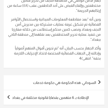
جهاز الأمن الوطني في محافظة النجف من تحرير فتاتين
مختطفتين وإلقاء القبض على أحد الخاطفين عقب (٤٨) ساعة من
إرتكابهم الجريمة".
وبين أنه "بعد مقاطعة المعلومات الميدانية واستحصال الأوامر
القضائية تم تشكيل غرفة عمليات مشتركة بين مديريتي أمن
النجف وبغداد ونصب كمين محكم إستطاعت من خلاله مفارزنا
من تنفيذ عملية تحرير المختطفتين بعد نقلهما إلى منطقة التاجي
ببغداد".
وأكد الجهاز بحسب البيان، أنه "تم تدوين أقوال المتهم أصولياً
وإحالته إلى الجهات القضائية المختصة لاتخاذ الإجراءات اللازمة
بحقه". انتهى/4
تصفّح
السوداني: هذه الحكومة هي حكومة خدمات
المقالات
الإطاحة بـ 6 متهمين بقضايا قانونية مختلفة في بغداد