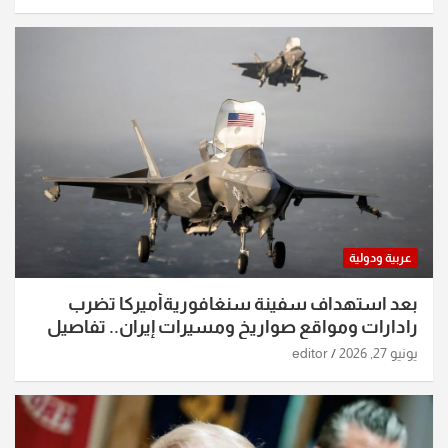
عربية ودولية
بعد استهداف سفينة سنغافوريةأميركا تضرب
رادارات ومواقع صواريخ ومسيرات إيران.. تفاصيل
الساعات الماضية
يونيو 27, 2026
editor