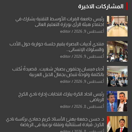
المشاركات الاخيرة
رئيس جامعة الفرات الأوسط التقنية يشارك في
اجتماع هيئة الرأي بوزارة التعليم العالي
أغسطس 9, 2026
editor
منتدى أديبات البصرة يقيم جلسة حوارية حول الأدب
والسلوك الإنساني…
أغسطس 9, 2026
editor
أدباء ميسان يحتفون بصباح شغيت.. قصيدةٌ تُكتب
بالكلمة ولوحةٌ تنبض بجمال الخيل العربية
أغسطس 9, 2026
editor
رئيس اتحاد الكرة يبارك انتخابات إدارة نادي الكرخ
الرياضي
أغسطس 8, 2026
editor
د. حسن جمعة يهنئ الأستاذ كريم حمادي برئاسة نادي
الكرخ: قيادة استثنائية ونقلة نوعية في الرياضة
العراقية
أغسطس 8, 2026
editor