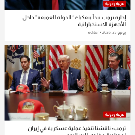
عربية ودولية
إدارة ترمب تبدأ بتفكيك “الدولة العميقة” داخل
الأجهزة الاستخباراتية
يونيو 23, 2026
editor
عربية ودولية
ترمب: ناقشنا تنفيذ عملية عسكرية في إيران