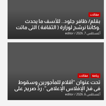
مقالات
بقلم/ ظافر جلود.. للأسف ما يحدث
.وكاننا نرشح لوزارة ( الثقافة ) التي ماتت
من زمان وزير يمثلها من النخبة والإرث
أغسطس 7, 2026
editor
العظيم للثقافة العراقية..
رياضة
مقالات
تحت عنوان “أقلام للمأجورين وسقوط
في فخ الإفلاس الإعلامي”: ردٌّ صريح على
افتراءات سمير الشكرجي
أغسطس 6, 2026
editor