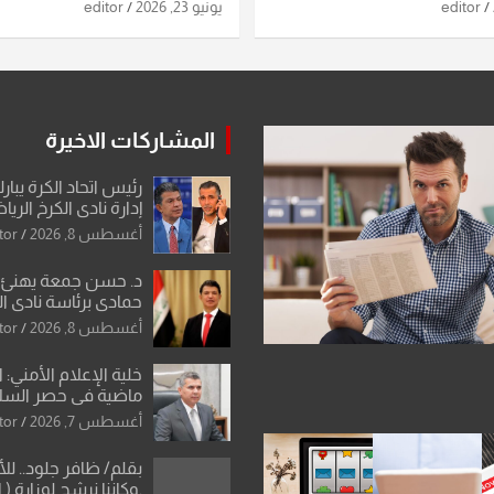
اريخ ومسيرات إيران..
الاستخباراتية
editor
يونيو 23, 2026
editor
ساعات الماضية
المشاركات الاخيرة
رئيس اتحاد الكرة يبار
إدارة نادي الكرخ الري
أغسطس 8, 2026
tor
د. حسن جمعة يهنئ ا
حمادي برئاسة نادي ال
استثنائية ونقلة نوعي
أغسطس 8, 2026
tor
العراقية
خلية الإعلام الأمني: 
ماضية في حصر السلاح
دون رجعة
أغسطس 7, 2026
tor
بقلم/ ظافر جلود.. ل
.وكاننا نرشح لوزارة ( ا