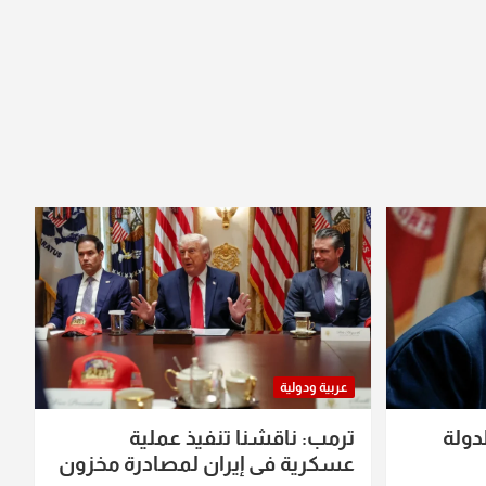
عربية ودولية
دولة
ترمب: ناقشنا تنفيذ عملية
عسكرية في إيران لمصادرة مخزون