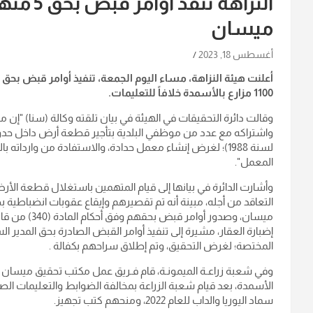
النزاهة 
ميسان
أغسطس 18, 2023
1100 مزارع بالأسمدة خلافاً للتعليمات.
وقالت دائرة التحقيقات في الهيئة في بيان تلقته وكالة (سنا) "إن 
لسنة 1988)؛ لغرض إنشاء معمل حدادة، والاستفادة من واردات
المعمل".
التعاقد من أجله، مبينة أنه تم تقصيرهم وإيقاع عقوبات انضباطية
ميسان، وصدور 
إضبارة العقار، مشيرة إلى تنفيذ أوامر القبض الصادرة بحق المدير
المختصة؛ لغرض التحقيق، وتم إطلاق سراحهم بكفالة .
وفي شعبة زراعـة الميمونـة، قام فـريق عمل مكتب تحقيق ميسان وف
سماد اليوريا والداب للعام 2022، ومنحهم كتب تجهيز.