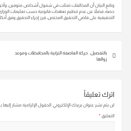
وتابع البيان أن المخالفات تمثلت في شمول أشخاص متوفين، وآخر
حصة، فضلاً عن عدم تنظيم تعهدات قانونية حسب تعليمات الوزارة، 
التحقيقية على قاضي التحقيق المختص، قرر إجراء التحقيق وفق أحكام المادة ( 340) من 
تصفّح
بالتفصيل.. حركة العاصفة الترابية بالمحافظات وموعد
المقالات
زوالها
اترك تعليقاً
لن يتم نشر عنوان بريدك الإلكتروني.
الحقول الإلزامية مشار إليها بـ
التعليق
*