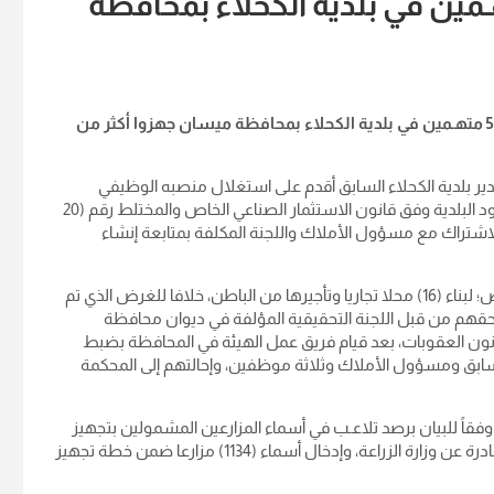
تنفذ أوامر قبض بحق 5 متهـمين في بلدية الكحلاء بمحافظة
أعلنت هيئة النزاهة، مساء اليوم الجمعة، تنفيذ أوامر قبض بحق 5 متهـمين في بلدية الكحلاء بمحافظة ميسان جهزوا أكثر من
مدير بلدية الكحلاء السابق أقدم على استغلال منصبه الوظيفي
واشتراكه مع عدد من موظفي البلدية بتأجير قطعة أرض داخل حدود البلدية وفق قانون الاستثمار الصناعي الخاص والمختلط رقم (20
ه بالاشتراك مع مسؤول الأملاك واللجنة المكلفة بمتابعة إنشاء
وأشارت الدائرة في بيانها إلى قيام المتهمين باستغلال قطعة الأرض؛ لبناء (16) محلا تجاريا وتأجيرها من الباطن، خلافا للغرض الذي تم
 بحقهم من قبل اللجنة التحقيقية المؤلفة في ديوان محافظة
أوامر قبض بحقهم وفق أحكام المادة (340) من قانون العقوبات، بعد قيام فريق عمل الهيئة في المحافظة بضبط
 السابق ومسؤول الأملاك وثلاثة موظفين، وإحالتهم إلى المحكمة
قاً للبيان برصد تلاعـب في أسماء المزارعين المشمولين بتجهيز
الأسمدة، بعد قيام شعبة الزراعة بمخالفة الضوابط والتعليمات الصادرة عن وزارة الزراعة، وإدخال أسماء (1134) مزارعا ضمن خطة تجهيز