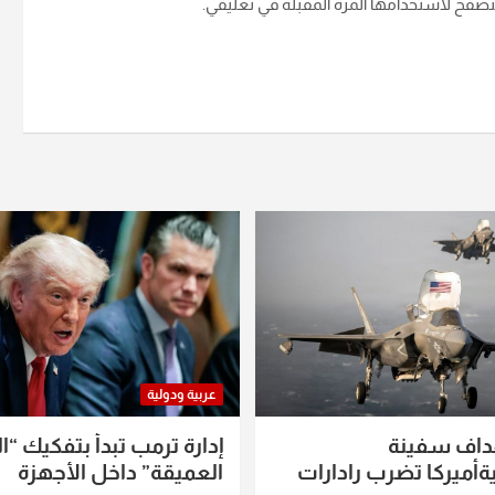
متصفح لاستخدامها المرة المقبلة في تعليقي.
عربية ودولية
داف سفينة
إدارة ترمب تبدأ بتفكيك “ال
أميركا تضرب رادارات
العميقة” داخل الأجهزة