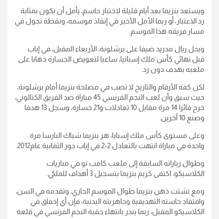
ويستعد بنزيما بعد أيام قليلة لاختبار حاسم، يأمل أن يكون بمثابة
رد الاعتبار، أو ربما الأمل الأخير في إنقاذ موسمه، ونقطة تحول في
مسار فريقه هذا الموسم.
ويحل ريال مدريد ضيفا على برشلونة، الأربعاء المقبل، في إياب
قبل نهائي كأس ملك إسبانيا، ساعيا لتعويض الخسارة ذهابا على
ملعبه بهدف دون رد.
لكن كفة الأرقام والتاريخ لا تصب في مصلحة بنزيما أمام برشلونة،
حيث سبق وأن لعب النجم الفرنسي 45 مباراة ضد الفريق الكتالوني،
خرج فائزا 14 مرة مقابل 10 تعادلات و21 خسارة، وسجل 13 هدفا
وصنع 10 آخرين.
وعلى مستوى كأس ملك إسبايا، هز بنزيما شباك البارسا مرة
واحدة في مباراة انتهت بالتعادل 2-2 في إياب دور الثمانية عام2012.
وطوال زياراته السابقة إلى ملعب كامب نو في مباريات
الكلاسيكو، اكتفى كريم بنزيما بتسجيل 3 أهداف للملكي.
ومع تشتت ذهن بنزيما طوال الموسم الجاري، وتقدمه في السن،
وافتقاد حاسته التهديفية وجاهزيته البدنية، فإن أي إخفاق في
الكلاسيكو المقبل، ربما ينذر بانتهاء حقبة النجم الفرنسي في قلعة