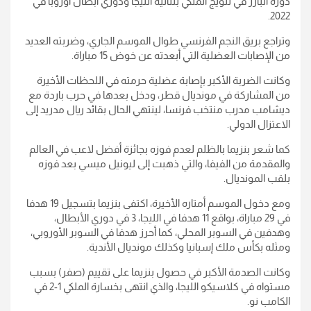
دوره البارز في تتويج الملكي بثنائية الليجا ودوري أبطال أوروبا في
2022.
وتراجع بريق النجم الفرنسي طوال الموسم الجاري، وضربته العديد
من الإصابات العضلية التي أبعدته عن خوض 15 مباراة.
وكانت الضربة الأكبر بإصابة عضلية حرمته في اللحظات الأخيرة
من المشاركة في مونديال قطر، ودخل بعدها في حرب باردة مع
ديشامب مدرب منتخب فرنسا، لينتهي الحال بقائد ريال مدريد إلى
الاعتزال الدولي.
كما شعر بنزيما بالظلم لعدم فوزه بجائزة أفضل لاعب في العالم
والمقدمة من الفيفا، والتي ذهبت إلى ليونيل ميسي بعد فوزه
بلقب المونديال.
ومع دخول الموسم أمتاره الأخيرة، اكتفى بنزيما بتسجيل 19 هدفا
في 29 مباراة، بواقع 11 هدفا في الليجا، 3 في دوري الأبطال،
وهدفين في السوبر المحلي، كما أحرز هدفا في السوبر الأوروبي،
ومثله بكأس ملك إسبانيا وكذلك مونديال الأندية.
وكانت الصدمة الأكبر في حصول بنزيما على تقييم (صفر) بسبب
مستواه في كلاسيكو الليجا، والذي انتهى بخسارة الملكي 1-2 في
الكامب نو.