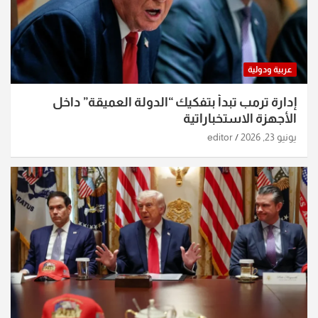
عربية ودولية
إدارة ترمب تبدأ بتفكيك “الدولة العميقة” داخل
الأجهزة الاستخباراتية
يونيو 23, 2026
editor