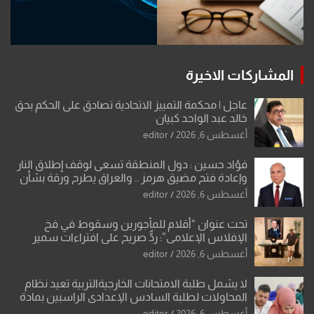
المشاركات الاخيرة
عاجل | محكمة التمييز الاتحادية تصادق على الحكم بحق
خالد عبد الواحد كبيان
أغسطس 6, 2026
editor
فؤاد حسين : دول المنطقة تسعى لوقف إطلاق النار
وإعادة فتح مضيق هرمز .. والعراق يطرح ورقة بشأن
تحولات القدس
أغسطس 6, 2026
editor
تحت عنوان “أقلام للمأجورين وسقوط في فخ
الإفلاس الإعلامي”: ردٌّ صريح على افتراءات سمير
الشكرجي
أغسطس 6, 2026
editor
لا يشمل طلبة الامتحانات الخارجيةالتربية تعيد نظام
المحاولات لطلبة السادس الإعدادي الراسبين بمادة
أو مادتين
أغسطس 6, 2026
editor