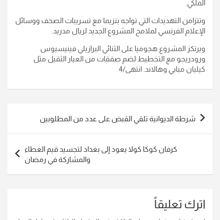
الملكي.
وتتزامن التهديدات التي تواجه بنزيما مع تسريبات الصحف ووسائل
الإعلام الفرنسي لملامح المشروع الجديد لريال مدريد.
ويرتكز المشروع هجوميا على الثنائي البرازيلي فينيسيوس
ورودريجو مع التخطيط لضم صفقات من العيار الثقيل مثل
كيليان مبابي وهالاند. انتهى/4
تصفّح
شرطة الديوانية تلقي القبض على عدد من المطلوبين
المقالات
كرفان كوكا كولا يعود إلى بغداد لتجسيد قيم العطاء
والمشاركة في رمضان
اترك تعليقاً