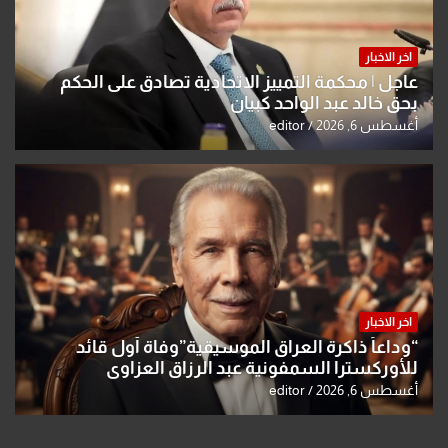
اخر الاخبار
عاجل | محكمة التمييز الاتحادية تصادق على الحكم
بحق خالد عبد الواحد كبيان
أغسطس 6, 2026
editor
اخر الاخبار
“وداعاً ذاكرة العراق الموسيقية”وفاة أول قائد
للأوركسترا السمفونية عبد الرزاق العزاوي
أغسطس 6, 2026
editor