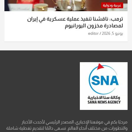
عربية ودولية
ترمب: ناقشنا تنفيذ عملية عسكرية في إيران
لمصادرة مخزون اليورانيوم
يونيو 5, 2026
editor
مرحبًا بكم في موقعنا الإخباري، المصدر الرئيسي لأحدث الأخبار
والتطورات من مختلف أنحاء العالم. نسعى دائمًا لتقديم تغطية شاملة