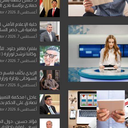
حمادي برئاسة نادي ال
استثنائية ونقلة نوعي
أغسطس 8, 2026
tor
العراقية
خلية الإعلام الأمني: 
ماضية في حصر السلاح
دون رجعة
أغسطس 7, 2026
tor
بقلم/ ظافر جلود.. ل
.وكاننا نرشح لوزارة ( ا
ماتت من زم
أغسطس 7, 2026
tor
النخبة والإرث العظيم
العراقية..
الزيدي يكلّف قاسم 
السوداني بإدارة وزارة
أغسطس 6, 2026
tor
عاجل | محكمة التمييز 
تصادق على الحكم بحق
الواحد كبيان
أغسطس 6, 2026
tor
فؤاد حسين : دول ال
تسعى لوقف إطلاق الن