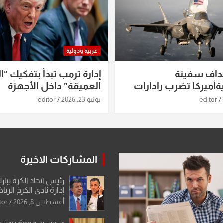
عربية ودولية
داف سفينة
إدارة ترمب تبدأ بتفكيك “ال
أميركا تضرب رادارات
العميقة” داخل الأجهزة
اريخ ومسيرات إيران..
الاستخباراتية
editor
يونيو 23, 2026
editor
ساعات الماضية
المشاركات الاخيرة
رئيس اتحاد الكرة يبار
إدارة نادي الكرخ الري
أغسطس 8, 2026
tor
د. حسن جمعة يهنئ ا