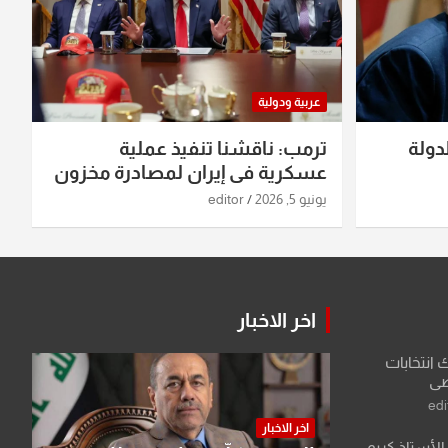
عربية ودولية
دولة
ترمب: ناقشنا تنفيذ عملية
عسكرية في إيران لمصادرة مخزون
اليورانيوم
يونيو 5, 2026
editor
اخر الاخبار
ك انتخابات
اضي
edi
اخر الاخبار
لأستاذ كريم