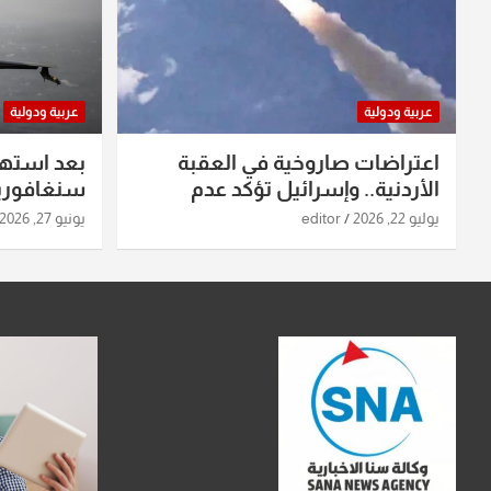
عربية ودولية
عربية ودولية
اعتراضات صاروخية في العقبة
بعد استه
الأردنية.. وإسرائيل تؤكد عدم
سنغافورية
استهدافها
ومواقع صو
يوليو 22, 2026
editor
يونيو 27, 2026
تفاصيل ال