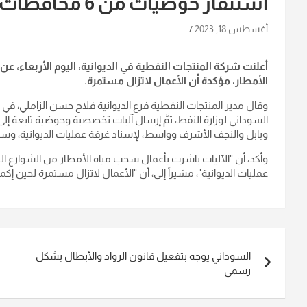
استنفار حوضيات من 6 محافظات لسحب مياه الأمطار بالديوانية
أغسطس 18, 2023
الأمطار، مؤكدة أن الأعمال لاتزال مستمرة.
وقال مدير المنتجات النفطية فرع الديوانية فلاح حسن الزاملي، 
السوداني لوزارة النفط، تمَّ إرسال آليات تخصصية وحوضية تابعة إل
وبابل والنجف الأشرف وواسط، لإسناد غرفة عمليات الديوانية، وسح
وأكد، أن "الآليات باشرت بأعمال سحب مياه الأمطار من الشوارع الر
عمليات الديوانية"، مشيراً إلى، أن "الأعمال لاتزال مستمرة لحين إكما
تصفّح
السوداني يوجه بتفعيل قانون الرواد والأبطال بشكل
المقالات
رسمي