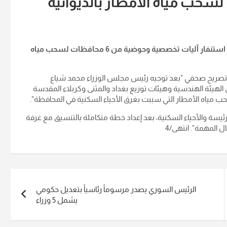
أعلنت شركة المنتجات النفطية في الديوانية، اليوم الأربعاء، عن استنفار آليات تخصصية وحوضية من 6 محافظات لسحب مياه
في تصريح صحفي "بعد توجيه رئيس مجلس الوزراء محمد شياع
ى الهيئة الهندسية وهيئات توزيع بغداد والمثنى وكربلاء المقدسة
ب مياه الأمطار التي سببت بغرق الأحياء السكنية في المحافظة".
ئيسة والأحياء السكنية، بعد إعداد خطة متكاملة بالتنسيق مع غرفة
ل المهمة". انتهى/4
الرئيس السوري يصدر مرسوماً رئاسياً بتعديل حكومي
يشمل 5 وزراء