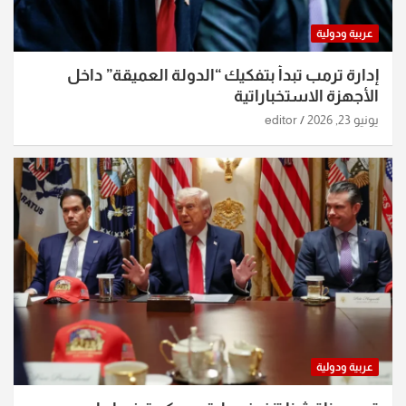
عربية ودولية
إدارة ترمب تبدأ بتفكيك “الدولة العميقة” داخل
الأجهزة الاستخباراتية
يونيو 23, 2026
editor
عربية ودولية