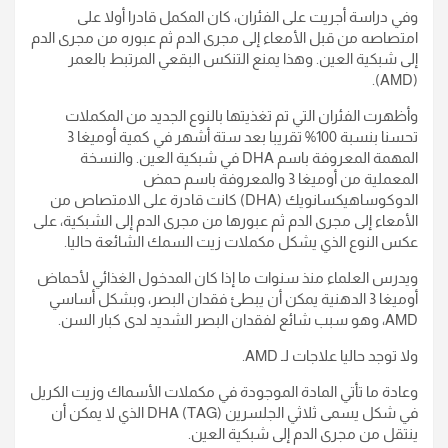
وفي دراسة أجريت على الفئران، كان المكمل قادرا أولا على
امتصاصه من قبل الأمعاء إلى مجرى الدم ثم عبوره من مجرى الدم
إلى شبكية العين. وهذا يمنع التنكس البقعي المرتبط بالعمر
(AMD).
وأظهرت الفئران التي تم تغذيتها بالنوع الجديد من المكملات
تحسنا بنسبة 100% تقريبا بعد ستة أشهر في كمية أوميغا 3
المهمة المعروفة باسم DHA في شبكية العين. والنسخة
المعملية من أوميغا 3 والمعروفة باسم حمض
الدوكوساهيكسانويك (DHA) كانت قادرة على الامتصاص من
الأمعاء إلى مجرى الدم ثم عبورها من مجرى الدم إلى الشبكية، على
عكس النوع الذي يشكل مكملات زيت السمك الشائعة حاليا.
ويدرس العلماء منذ سنوات ما إذا كان المدخول الغذائي لأحماض
أوميغا 3 الدهنية يمكن أن يبطئ فقدان البصر، وبشكل أساسي
AMD، وهو سبب شائع لفقدان البصر الشديد لدى كبار السن.
ولا توجد حاليا علاجات لـ AMD.
وعادة ما تأتي المادة الموجودة في مكملات الأسماك وزيت الكريل
في شكل يسمى ثلاثي الجلسرين (TAG) DHA الذي لا يمكن أن
ينتقل من مجرى الدم إلى شبكية العين.