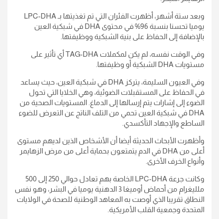
وبعد ستة أشهر، أظهرت الفئران التي تم تغذيتها بـ LPC-DHA
يوميا تحسنا بنسبة 96% في محتوى DHA في شبكية العين
بالإضافة إلى الحفاظ على بنية الشبكية ووظيفتها.
وفي الوقت نفسه، لم يكن لمكملات TAG-DHA أي تأثير على
مستويات DHA الشبكية أو وظيفتها.
وفي العيون السليمة، يتركز DHA في شبكية العين، حيث يساعد
في الحفاظ على المستقبلات الضوئية، وهي الخلايا التي تحول
الضوء إلى إشارات يتم إرسالها إلى الدماغ. المستويات الصحية من
DHA في شبكية العين تحمي من التلف الناتج عن التعرض للضوء
الساطع والإجهاد التأكسدي.
وأظهرت الأبحاث الحديثة أيضا أن الأشخاص الذين لديهم مستوى
أعلى من DHA في الدم يتمتعون بحماية أعلى من مرض الزهايمر
وأنواع الخرف الأخرى.
وكانت جرعة LPC-DHA الخاصة بهم تعادل حوالي 250 إلى 500
ملليغرام من أحماض أوميغا 3 الدهنية يوميا في البشر، وهو نفس
النطاق تقريبا الذي أوصت به المعاهد الوطنية للصحة في الولايات
المتحدة وجمعية القلب الأمريكية.