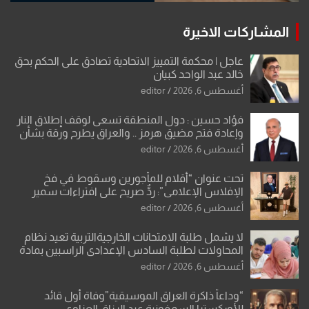
المشاركات الاخيرة
عاجل | محكمة التمييز الاتحادية تصادق على الحكم بحق
خالد عبد الواحد كبيان
أغسطس 6, 2026
editor
فؤاد حسين : دول المنطقة تسعى لوقف إطلاق النار
وإعادة فتح مضيق هرمز .. والعراق يطرح ورقة بشأن
تحولات القدس
أغسطس 6, 2026
editor
تحت عنوان “أقلام للمأجورين وسقوط في فخ
الإفلاس الإعلامي”: ردٌّ صريح على افتراءات سمير
الشكرجي
أغسطس 6, 2026
editor
لا يشمل طلبة الامتحانات الخارجيةالتربية تعيد نظام
المحاولات لطلبة السادس الإعدادي الراسبين بمادة
أو مادتين
أغسطس 6, 2026
editor
“وداعاً ذاكرة العراق الموسيقية”وفاة أول قائد
للأوركسترا السمفونية عبد الرزاق العزاوي