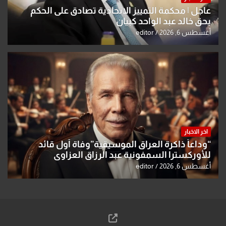
عاجل | محكمة التمييز الاتحادية تصادق على الحكم
بحق خالد عبد الواحد كبيان
أغسطس 6, 2026
editor
اخر الاخبار
“وداعاً ذاكرة العراق الموسيقية”وفاة أول قائد
للأوركسترا السمفونية عبد الرزاق العزاوي
أغسطس 6, 2026
editor