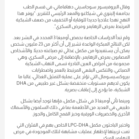
وقال البروفيسور سوجاسيني دهافاماني، في قسم الطب
بجامعة إلينوي في شيكاغو والمعد الرئيسي للتقرير: "يوفر هذا
النهج نهجا علاجيا جديدا للوقاية أو التخفيف من ضعف الشبكية
المرتبط بمرض الزهايمر ومرض السكري".
ولم تبدأ الدراسات الخاصة بحمض أوميغا 3 المحدد في البشر بعد.
لكن النتائج المبكرة الواعدة تشير إلى أن أكثر من 23 مليون شخص
يمكن أن يستفيدوا من مكمل غذائي تم صياغته حديثا. والأشخاص
المصابون بمرض الزهايمر، بالإضافة إلى مرضى السكري، وهي
مجموعة من أمراض العين النادرة تسمى التهاب الشبكية
الصباغي، والتنكس البقعي المرتبط بالعمر واضطرابات
بيروكسيسومال التي تؤثر على عملية التمثيل الغذائي، غالبا ما
يكون لديهم مستويات منخفضة بشكل غير طبيعي من DHA
الشبكية، ما يؤدي إلى إعاقات بصرية.
وبينما تأتي أوميغا 3 في شكل مكمل، فإنها توجد أيضا بشكل
طبيعي في العديد من الأطعمة بما في ذلك السلمون والأسماك
الأخرى والخضروات الورقية وخبز القمح الكامل والجوز.
واختبر الباحثون مكمل LPC-DHA الخاص بهم في الفئران التي
تمت تربيتها لإظهار عمليات مشابهة لتلك الموجودة في مرض
الزهايمر المبكر.