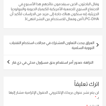
وقال الباحثون، الذين سيقدمون نتائجهم هذا الأسبوع في
الاجتماع السنوي للجمعية الأمريكية للكيمياء الحيوية والبيولوجيا
الجزيئية، إنه ستكون هناك حاجة إلى مزيد من الدراسات لتأكيد أن
LPC-DHA آمن وفعال للاستخدام بين البشر.انتهى/3
تصفّح
العراق يبحث التعاون المشترك في مجالات استخدام التقنيات
المقالات
النووية السلمية
النزاهة: صدور أمر استقدام بحق مسؤول محلي في ذي قار
اترك تعليقاً
لن يتم نشر عنوان بريدك الإلكتروني.
الحقول الإلزامية مشار إليها
بـ
*