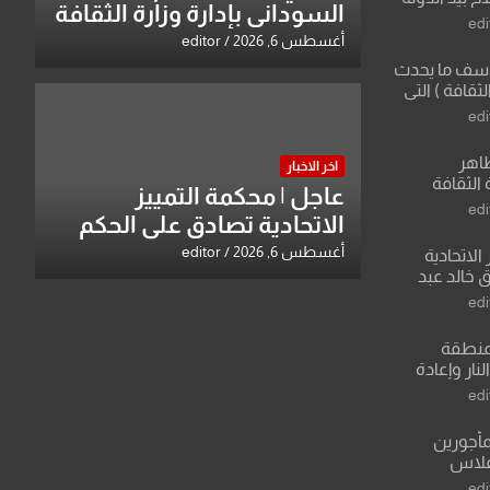
السوداني بإدارة وزارة الثقافة
edi
أغسطس 6, 2026
editor
لأسف ما يحدث
لثقافة ) التي
ان وزير يمثلها من
edi
 للثقافة
طاهر
اخر الاخبار
 الثقافة
عاجل | محكمة التمييز
edi
الاتحادية تصادق على الحكم
بحق خالد عبد الواحد كبيان
أغسطس 6, 2026
editor
الاتحادية
 خالد عبد
edi
منطقة
ار وإعادة
لعراق يطرح
edi
القدس
مأجورين
فلاس
على افتراءات
edi