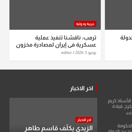
عربية ودولية
دولة
ترمب: ناقشنا تنفيذ عملية
عسكرية في إيران لمصادرة مخزون
اليورانيوم
يونيو 5, 2026
editor
اخر الاخبار
لأستاذ كريم
كرخ: قيادة
ة في الرياضة
edi
اخر الاخبار
الحكومة
الزيدي يكلّف قاسم طاهر
 بيد الدولة