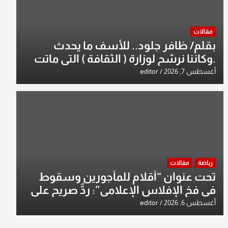
مقالات
بقلم/ ظافر جلود.. للأسف ما يحدث
.وكاننا نرشح لوزارة ( الثقافة ) التي ماتت
من زمان وزير يمثلها من النخبة والإرث
أغسطس 7, 2026
editor
العظيم للثقافة العراقية..
رياضة
مقالات
تحت عنوان “أقلام للمأجورين وسقوط
في فخ الإفلاس الإعلامي”: ردٌّ صريح على
افتراءات سمير الشكرجي
أغسطس 6, 2026
editor