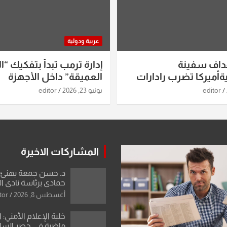
عربية ودولية
داف سفينة
إدارة ترمب تبدأ بتفكيك “ال
أميركا تضرب رادارات
العميقة” داخل الأجهزة
اريخ ومسيرات إيران..
الاستخباراتية
editor
يونيو 23, 2026
editor
ساعات الماضية
المشاركات الاخيرة
د. حسن جمعة يهنئ ا
حمادي برئاسة نادي ال
استثنائية ونقلة نوعي
أغسطس 8, 2026
tor
العراقية
خلية الإعلام الأمني: 
ماضية في حصر السلاح