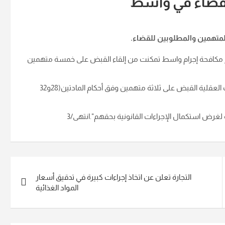
لقضاء في واسط
لمتهمين والمطلوبين للقضاء
.
ز مكافحة إجرام واسط تمكنت من إلقاء القبض على خمسة متهمين
واضافت: "الى ذلك، ألقت مفارز مديرية شؤون المخدرات والمؤثرات العقلية القبض على ثلاثة متهمين وفق أحكام المادتين(28و32
ة لغرض استكمال الإجراءات القانونية بحقهم
".انتهى/3
التجارة تعلن عن اتخاذ إجراءات كبيرة في تدقيق أسعار
المواد الغذائية