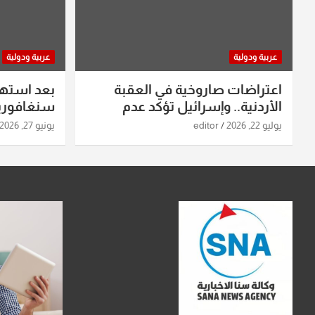
عربية ودولية
عربية ودولية
اعتراضات صاروخية في العقبة
بعد استه
الأردنية.. وإسرائيل تؤكد عدم
سنغافورية
استهدافها
ومواقع صو
يوليو 22, 2026
editor
يونيو 27, 2026
تفاصيل ال