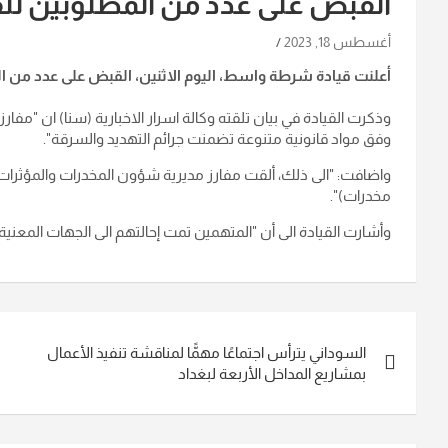
القبض على عدد من المطلوبين ل
أغسطس 18, 2023
أعلنت قيادة شرطة واسط، اليوم الاثنين، القبض على عدد من ا
وذكرت القيادة في بيان تلقته وكالة اسرار الاخبارية (
سنا
) ان "مفار
وفق مواد قانونية متنوعة تضمنت جرائم التهديد والسرقة
".
مخدرات
)".
وأشارت القيادة الى أن "المتهمين تمت إحالتهم الى الجهات المعني
تصفّح
السوداني يترأس اجتماعًا مهمًّا لمناقشة تنفيذ الأعمال
المقالات
بمشاريع المداخل الأربعة لبغداد