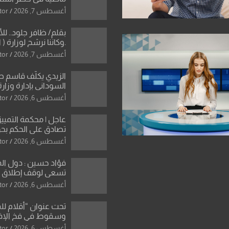
دون رجعة
أغسطس 7, 2026
tor
بقلم/ ظافر جلود.. ل
.وكاننا نرشح لوزارة ( ا
ماتت من زم
أغسطس 7, 2026
tor
النخبة والإرث العظيم
العراقية..
الزيدي يكلّف قاسم 
السوداني بإدارة وزارة
أغسطس 6, 2026
tor
عاجل | محكمة التمييز 
تصادق على الحكم بحق
الواحد كبيان
أغسطس 6, 2026
tor
فؤاد حسين : دول ال
تسعى لوقف إطلاق الن
فتح مضيق هرمز .. وا
أغسطس 6, 2026
tor
ورقة بشأن تحولات 
تحت عنوان “أقلام لل
وسقوط في فخ الإ
الإعلامي”: ردٌّ صريح 
أغسطس 6, 2026
tor