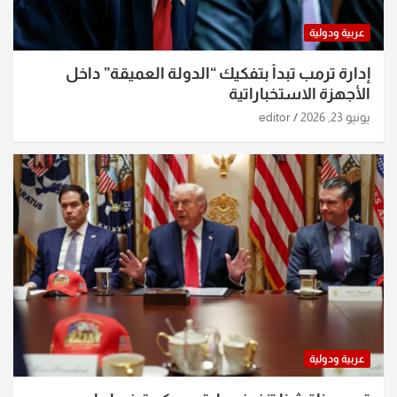
عربية ودولية
إدارة ترمب تبدأ بتفكيك “الدولة العميقة” داخل
الأجهزة الاستخباراتية
يونيو 23, 2026
editor
عربية ودولية