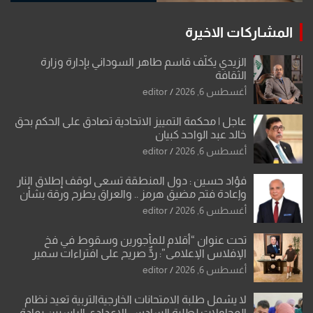
المشاركات الاخيرة
الزيدي يكلّف قاسم طاهر السوداني بإدارة وزارة
الثقافة
أغسطس 6, 2026
editor
عاجل | محكمة التمييز الاتحادية تصادق على الحكم بحق
خالد عبد الواحد كبيان
أغسطس 6, 2026
editor
فؤاد حسين : دول المنطقة تسعى لوقف إطلاق النار
وإعادة فتح مضيق هرمز .. والعراق يطرح ورقة بشأن
تحولات القدس
أغسطس 6, 2026
editor
تحت عنوان “أقلام للمأجورين وسقوط في فخ
الإفلاس الإعلامي”: ردٌّ صريح على افتراءات سمير
الشكرجي
أغسطس 6, 2026
editor
لا يشمل طلبة الامتحانات الخارجيةالتربية تعيد نظام
المحاولات لطلبة السادس الإعدادي الراسبين بمادة