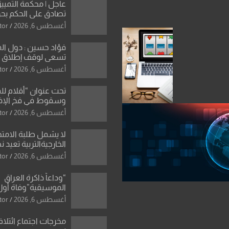
عاجل | محكمة التمييز 
تصادق على الحكم بحق
الواحد كبيان
أغسطس 6, 2026
tor
فؤاد حسين : دول ال
تسعى لوقف إطلاق الن
فتح مضيق هرمز .. وا
أغسطس 6, 2026
tor
ورقة بشأن تحولات 
تحت عنوان “أقلام لل
وسقوط في فخ الإ
الإعلامي”: ردٌّ صريح 
أغسطس 6, 2026
tor
سمير الشكرجي
لا يشمل طلبة الامتح
الخارجيةالتربية تعيد 
المحاولات لطلبة ا
أغسطس 6, 2026
tor
الإعدادي الراسبين بم
“وداعاً ذاكرة العراق
الموسيقية”وفاة أول
للأوركسترا السمفونية
أغسطس 6, 2026
tor
العزاوي
مخرجات اجتماع ائتلاف