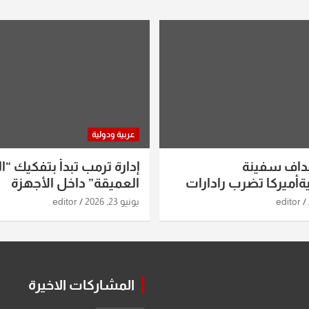
عربية ودولية
داف سفينة
إدارة ترمب تبدأ بتفكيك “ال
أميركا تضرب رادارات
العميقة” داخل الأجهزة
اريخ ومسيرات إيران..
الاستخباراتية
editor
يونيو 23, 2026
editor
ساعات الماضية
المشاركات الاخيرة