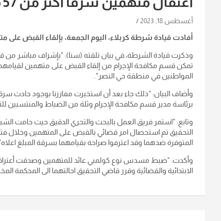
اعتقال متهمين سرقا أكثر من 57 مليون دينار في كربلاء
أغسطس 18, 2023
أفادت قيادة شرطة كربلاء، اليوم الجمعة، بإلقاء القبض على متهمين سرقا أكثر 
وذكرت قيادة الشرطة، في بيان تلقته (سنا): "بإشراف مباشر من ق
المواطنين في منطقة حي النصر".
وأضاف البيان: "ذلك جاء بعد أن استخبرت مفارزنا بوجود حادث س
برئاسة مدير قسم مكافحة الإجرام وثلة من الضباط والمنتسبين لل
وتابع: "استمر فريق العمل بالبحث والتحري الدقيق حيث حامت ال
التحقيق تم استحصال امر قضائي بالقبض على المتهمين وخلال فترة
المتوفرة ضدهما وقد اعترفوا صراحة بقيامهما بسرقة المبلغ اعلاه".
وأكدت: "ضبط مسدس نوع كولمبي عائد للمتهمين وصدقت أعترافاتهم
الابتدائية والقضائية وقرر قاضي التحقيق احالتهما الى المحكمة المخت
تصفّح