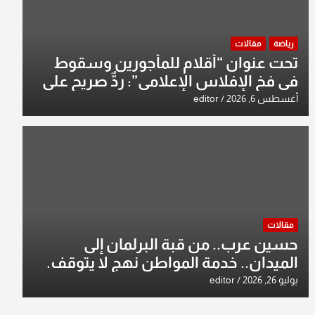
رياضة
مقالات
تحت عنوان “أقلام للمأجورين وسقوط
في فخ الإفلاس الإعلامي”: ردٌّ صريح على
افتراءات سمير الشكرجي
أغسطس 6, 2026
editor
مقالات
حسين عرب.. من قبة البرلمان إلى
الميدان.. خدمة المواطن نهج لا يتوقف.
يوليو 26, 2026
editor