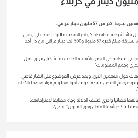
من 57 مليون دينار عراقي.
بل قائد شرطة محافظة كربلاء المقدسة اللواء أحمد علي زويني
تمكن قسم مكافحة الإجرام من إلقاء القبض على متهمين لقيامهما بسرقة مبلغ قدره 57 مليونا و500 الف دينار عراقي من دار أحد
رقة في منطقة حي النصر ولأهمية الحادث تم تشكيل فريق عمل
تحري وجمع المعلومات".
شبهات حول متهمين اثنين، وبعد عرض الموضوع على انظار قاضي
 وجيزة تم القبض عليهما دونت أقوالهما وتم مواجهتهما بالادلة
ا قضائيا واجري كشف الدلالة وجاء مطابقا لاعترافاتهما
صة لينالا جزائهما العادل وفق القانون".انتهى2