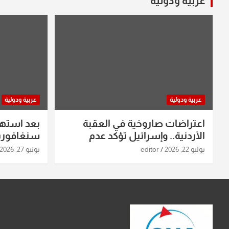
عربية ودولية
عربية ودولية
عربية ودولية
اعتراضات صاروخية في العقبة
بعد استه
الأردنية.. وإسرائيل تؤكد عدم
سنغافورية
استهدافها
ومواقع صو
يوليو 22, 2026
editor
يونيو 27, 2026
تفاصيل ال