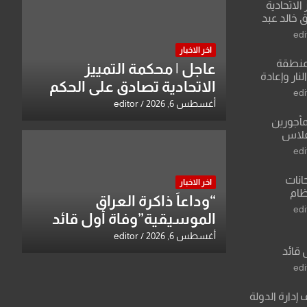
الاتحادية
 خالد عبد
edi
اخر الاخبار
منطقة
عاجل | محكمة التمييز
ار وإعادة
الاتحادية تصادق على الحكم
لعراق يطرح
edi
بحق خالد عبد الواحد كبيان
القدس
أغسطس 6, 2026
editor
مأجورين
فلاس
على افتراءات
edi
انات
اخر الاخبار
نظام
“وداعاً ذاكرة العراق
لسادس
edi
الموسيقية”وفاة أول قائد
ادة أو مادتين
للأوركسترا السمفونية عبد
أغسطس 6, 2026
editor
 قائد
الرزاق العزاوي
 عبد الرزاق
edi
 إدارة الدولة