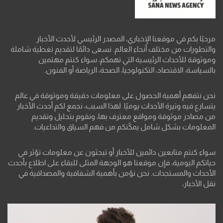
مرحبًا بكم في موقعنا الإخباري، المصدر الرئيسي لأحدث الأخبار
والتطورات من مختلف أنحاء العالم. نسعى دائمًا لتقديم تغطية شاملة
وموثوقة للأحداث الرئيسية التي تهمكم، سواء كنتم مهتمين
بالسياسة، الاقتصاد، التكنولوجيا، الصحة، الرياضة أو الفنون.
نحن نتفهم أهمية الحصول على معلومات دقيقة وموثوقة في عالم
يتسارع فيه وتيرة الأحداث يوميًا. لهذا السبب، نجمع لكم أحدث الأخبار
من مصادر موثوقة ومواقع معترف بها، ونقوم بتحليل وتقديم
المعلومات بشكل شامل يمكّنكم من فهم السياق والتداعيات.
سواء كنتم متابعين دائمين للأخبار أو تبحثون عن معلومات تؤثر في
حياتكم اليومية، فإن موقعنا هو الوجهة المثلى للبقاء على اطلاع بأحدث
الأحداث والمستجدات. نحن نؤمن بأهمية الشفافية والمصداقية في
نقل الأخبار،