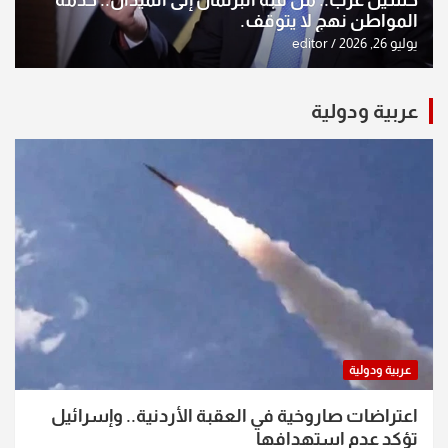
حسين عرب.. من قبة البرلمان إلى الميدان.. خدمة
المواطن نهج لا يتوقف.
يوليو 26, 2026
editor
عربية ودولية
عربية ودولية
اعتراضات صاروخية في العقبة الأردنية.. وإسرائيل
تؤكد عدم استهدافها