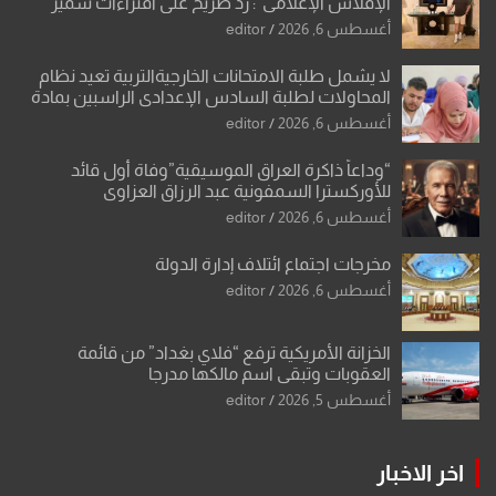
الإفلاس الإعلامي”: ردٌّ صريح على افتراءات سمير
الشكرجي
أغسطس 6, 2026
editor
لا يشمل طلبة الامتحانات الخارجيةالتربية تعيد نظام
المحاولات لطلبة السادس الإعدادي الراسبين بمادة
أو مادتين
أغسطس 6, 2026
editor
“وداعاً ذاكرة العراق الموسيقية”وفاة أول قائد
للأوركسترا السمفونية عبد الرزاق العزاوي
أغسطس 6, 2026
editor
مخرجات اجتماع ائتلاف إدارة الدولة
أغسطس 6, 2026
editor
الخزانة الأمريكية ترفع “فلاي بغداد” من قائمة
العقوبات وتبقي اسم مالكها مدرجا
أغسطس 5, 2026
editor
اخر الاخبار