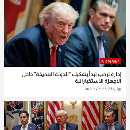
عربية ودولية
إدارة ترمب تبدأ بتفكيك “الدولة العميقة” داخل
الأجهزة الاستخباراتية
يونيو 23, 2026
editor