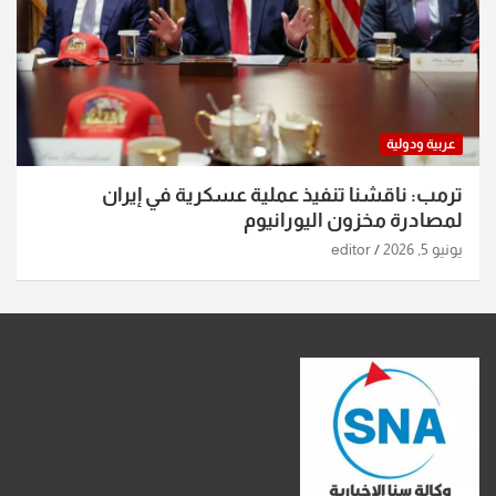
عربية ودولية
ترمب: ناقشنا تنفيذ عملية عسكرية في إيران
لمصادرة مخزون اليورانيوم
يونيو 5, 2026
editor