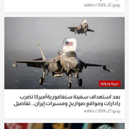
يوليو 22, 2026
editor
عربية ودولية
بعد استهداف سفينة سنغافوريةأميركا تضرب
رادارات ومواقع صواريخ ومسيرات إيران.. تفاصيل
الساعات الماضية
يونيو 27, 2026
editor