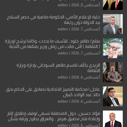
العراقية
أغسطس 8, 2026
editor
خلية الإعلام الأمني: الحكومة ماضية في حصر السلاح
بيد الدولة دون رجعة
أغسطس 7, 2026
editor
بقلم/ ظافر جلود.. للأسف ما يحدث .وكاننا نرشح لوزارة
( الثقافة ) التي ماتت من زمان وزير يمثلها من النخبة
والإرث العظيم للثقافة العراقية..
أغسطس 7, 2026
editor
الزيدي يكلّف قاسم طاهر السوداني بإدارة وزارة
الثقافة
أغسطس 6, 2026
editor
عاجل | محكمة التمييز الاتحادية تصادق على الحكم بحق
خالد عبد الواحد كبيان
أغسطس 6, 2026
editor
فؤاد حسين : دول المنطقة تسعى لوقف إطلاق النار
وإعادة فتح مضيق هرمز .. والعراق يطرح ورقة بشأن
تحولات القدس
أغسطس 6, 2026
editor