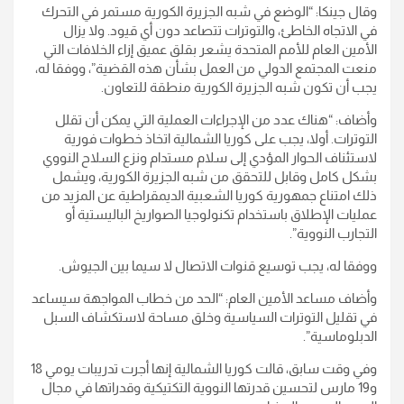
وقال جينكا: “الوضع في شبه الجزيرة الكورية مستمر في التحرك
في الاتجاه الخاطئ، والتوترات تتصاعد دون أي قيود. ولا يزال
الأمين العام للأمم المتحدة يشعر بقلق عميق إزاء الخلافات التي
منعت المجتمع الدولي من العمل بشأن هذه القضية”، ووفقا له،
يجب أن تكون شبه الجزيرة الكورية منطقة للتعاون.
وأضاف: “هناك عدد من الإجراءات العملية التي يمكن أن تقلل
التوترات. أولا، يجب على كوريا الشمالية اتخاذ خطوات فورية
لاستئناف الحوار المؤدي إلى سلام مستدام ونزع السلاح النووي
بشكل كامل وقابل للتحقق من شبه الجزيرة الكورية، ويشمل
ذلك امتناع جمهورية كوريا الشعبية الديمقراطية عن المزيد من
عمليات الإطلاق باستخدام تكنولوجيا الصواريخ الباليستية أو
التجارب النووية”.
ووفقا له، يجب توسيع قنوات الاتصال لا سيما بين الجيوش.
وأضاف مساعد الأمين العام: “الحد من خطاب المواجهة سيساعد
في تقليل التوترات السياسية وخلق مساحة لاستكشاف السبل
الدبلوماسية”.
وفي وقت سابق، قالت كوريا الشمالية إنها أجرت تدريبات يومي 18
و19 مارس لتحسين قدرتها النووية التكتيكية وقدراتها في مجال