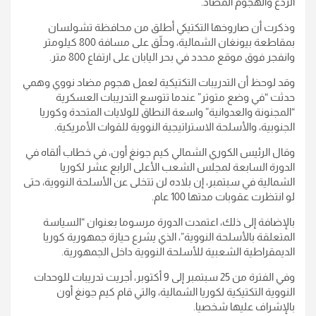
الردع والهجوم المضاد.
وذكرت أن صاروخها التكتيكي أطلق من محافظة تشولسان
بمقاطعة بيونغان الشمالية، وحلّق على مسافة 800 كيلومتر
وانفجر فوق موقع محدد في بحر اليابان على ارتفاع 800 متر.
وقد لوحظ أن التدريبات التكتيكية لعمل هجوم مضاد نووي وهمي
حدثت “في وضع متوتر” عندما تتوسع التدريبات العسكرية
“المجنونة والعدوانية” واسعة النطاق للولايات المتحدة وكوريا
الجنوبية، والأسلحة الاستراتيجية النووية للقوات الأمريكية.
وقال الرئيس الكوري الشمالي كيم جونغ أون، في خطاب ألقاه في
الدورة السابعة لمجلس الشعب الأعلى الرابع عشر لكوريا
الشمالية في سبتمبر، إن بلاده لن تتخلى عن الأسلحة النووية، حتى
لو انتظرت عقوبات مدتها 100 عام.
بالإضافة إلى ذلك، اعتمدت الدورة مرسوما بعنوان “السياسة
المتعلقة بالأسلحة النووية”، الذي يشرع حيازة جمهورية كوريا
الديمقراطية الشعبية للأسلحة النووية داخل الجمهورية.
وفي الفترة من 25 سبتمبر إلى 9 أكتوبر، أجريت تدريبات للوحدات
النووية التكتيكية لكوريا الشمالية، والتي قام كيم جونغ أون
بالإشراف عليها شخصيا.