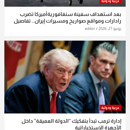
عربية ودولية
بعد استهداف سفينة سنغافوريةأميركا تضرب
رادارات ومواقع صواريخ ومسيرات إيران.. تفاصيل
الساعات الماضية
يونيو 27, 2026
editor
عربية ودولية
إدارة ترمب تبدأ بتفكيك “الدولة العميقة” داخل
الأجهزة الاستخباراتية