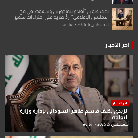
تحت عنوان “أقلام للمأجورين وسقوط في فخ
الإفلاس الإعلامي”: ردٌّ صريح على افتراءات سمير
الشكرجي
أغسطس 6, 2026
editor
اخر الاخبار
اخر الاخبار
الزيدي يكلّف قاسم طاهر السوداني بإدارة وزارة
الثقافة
أغسطس 6, 2026
editor