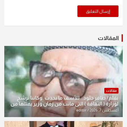
المقالات
مقالات
بقلم/ ظافر جلود.. للأسف ما يحدث .وكاننا نرشح
لوزارة ( الثقافة ) التي ماتت من زمان وزير يمثلها من
النخبة والإرث العظيم للثقافة العراقية..
أغسطس 7, 2026
editor