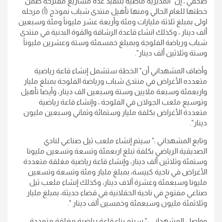
صحفي ، إن" المديرية ماضية بتنفيذ عدة مشاريع مقترحة ضمن
خطتها للعام الحالي ومنها تأهيل منتدى شباب نموذج (أ) مرحله
اولى بمبلغ ثلاثة مليارات ومئة وأربعة عشر مليوناً ومئة وسبعين
ألف دينار ، وكذلك انشاء قاعدة الرشاقة والقوة البدنية في منتدى
شباب ورياضة الفلوجة وبمبلغ خمسمئة وستة وعشرين مليوناً
وستة وثلاثين ألف دينار".
وأضاف المشهداني أن" الخطة ستشمل إنشاء قاعة رياضية
متعدده الأغراض في منتدى شباب ورياضة الفلوجة بمبلغ مليار
واربعمئة وسبعة ملايين وستة وسبعين الف دينار، وأيضا تأهيل
وتوسيع ملعب الجولان في الفلوجة ، وإنشاء قاعة رياضية
متعددة الأغراض بكلفة مليار وستمائة وثماني وسبعين مليون
دينار".
وتابع المشهداني :" سيتم إنشاء ملعب ثيل صناعي لنادي
الصديقية الرياضي بكلفة تبلغ اربعمئة وتسعة وتسعين مليونا
وستمئة وثلاثين ألف دينار، وإنشاء قاعة رياضية مغلقة متعددة
الأغراض في ناحية كبيسة، بمبلغ مليار ومئة وتسعة وتسعين
مليونا وسبعمئة وعشرة آلاف دينار، وكذلك إنشاء ملعب ثيل
صناعي مفتوح في ناحية الحقلانية في قضاء حديثة، بمبلغ مليار
وثلاثمئة مليون وسبعمئة وخمسين ألف دينار ".
وواصل المشهداني :" سيتم بناء قاعة رياضية مغلقة متعددة