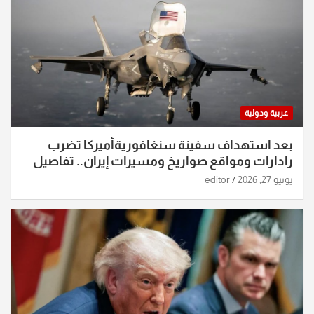
عربية ودولية
بعد استهداف سفينة سنغافوريةأميركا تضرب
رادارات ومواقع صواريخ ومسيرات إيران.. تفاصيل
الساعات الماضية
يونيو 27, 2026
editor