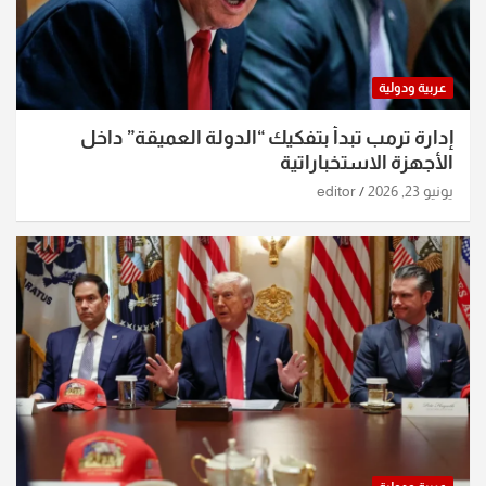
عربية ودولية
إدارة ترمب تبدأ بتفكيك “الدولة العميقة” داخل
الأجهزة الاستخباراتية
يونيو 23, 2026
editor