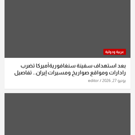
عربية ودولية
بعد استهداف سفينة سنغافوريةأميركا تضرب
رادارات ومواقع صواريخ ومسيرات إيران.. تفاصيل
الساعات الماضية
يونيو 27, 2026
editor