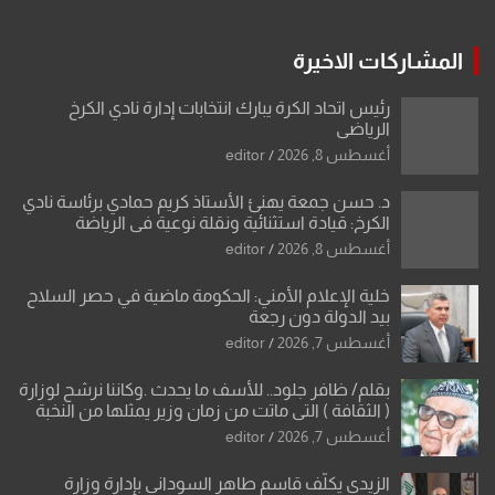
المشاركات الاخيرة
رئيس اتحاد الكرة يبارك انتخابات إدارة نادي الكرخ
الرياضي
أغسطس 8, 2026
editor
د. حسن جمعة يهنئ الأستاذ كريم حمادي برئاسة نادي
الكرخ: قيادة استثنائية ونقلة نوعية في الرياضة
العراقية
أغسطس 8, 2026
editor
خلية الإعلام الأمني: الحكومة ماضية في حصر السلاح
بيد الدولة دون رجعة
أغسطس 7, 2026
editor
بقلم/ ظافر جلود.. للأسف ما يحدث .وكاننا نرشح لوزارة
( الثقافة ) التي ماتت من زمان وزير يمثلها من النخبة
والإرث العظيم للثقافة العراقية..
أغسطس 7, 2026
editor
الزيدي يكلّف قاسم طاهر السوداني بإدارة وزارة