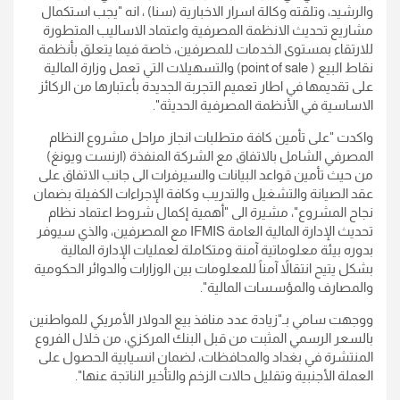
والرشيد، وتلقته وكالة اسرار الاخبارية (سنا) ، انه "يجب استكمال
مشاريع تحديث الانظمة المصرفية واعتماد الاساليب المتطورة
للارتقاء بمستوى الخدمات للمصرفين، خاصة فيما يتعلق بأنظمة
نقاط البيع ( point of sale) والتسهيلات التي تعمل وزارة المالية
على تقديمها في اطار تعميم التجربة الجديدة بأعتبارها من الركائز
الاساسية في الأنظمة المصرفية الحديثة".
واكدت "على تأمين كافة متطلبات انجاز مراحل مشروع النظام
المصرفي الشامل بالاتفاق مع الشركة المنفذة (ارنست ويونغ)
من حيث تأمين قواعد البيانات والسيرفرات الى جانب الاتفاق على
عقد الصيانة والتشغيل والتدريب وكافة الإجراءات الكفيلة بضمان
نجاح المشروع"، مشيرة الى "أهمية إكمال شروط اعتماد نظام
تحديث الإدارة المالية العامة IFMIS مع المصرفين، والذي سيوفر
بدوره بيئة معلوماتية آمنة ومتكاملة لعمليات الإدارة المالية
بشكل يتيح انتقالاً آمناً للمعلومات بين الوزارات والدوائر الحكومية
والمصارف والمؤسسات المالية".
ووجهت سامي بـ"زيادة عدد منافذ بيع الدولار الأمريكي للمواطنين
بالسعر الرسمي المثبت من قبل البنك المركزي، من خلال الفروع
المنتشرة في بغداد والمحافظات، لضمان انسيابية الحصول على
العملة الأجنبية وتقليل حالات الزخم والتأخير الناتجة عنها".