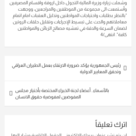
وشملت زيارة وزيرة المالية التجول داخل اروقة واقسام المصرفين
وأستمعت الى مجموعة من الموظفين والمراجعين، ووجهت
"بالنظر بطلبات واحتياجات المواطنين وتذليل العقبات امام اتمام
معاملاتهم والحث على تبسيط الإجراءات وتقليل حلقات الروتين
لضمان السرعة والدقة في تمشيه مصالح الزبائن والمواطنين
كافة". انتهى/4
تصفّح
رئيس الجمهورية يؤكد ضرورة الارتقاء بعمل الطيران العراقي
المقالات
وتحقق المعايير الدولية
بالأسماء.. أعضاء لجنة الخبراء المختصة بأختيار مجلس
المفوضين لمفوضية حقوق الانسان
اترك تعليقاً
لن يتم نشر عنوان بريدك الإلكتروني.
الحقول الإلزامية مشار إليها