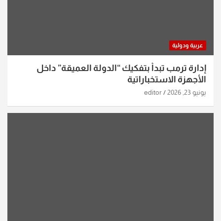
عربية ودولية
إدارة ترمب تبدأ بتفكيك “الدولة العميقة” داخل
الأجهزة الاستخباراتية
يونيو 23, 2026
editor