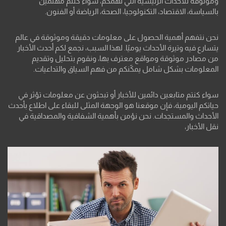
وموثوقة للأحداث الرئيسية التي تهمكم، سواء كنتم مهتمين
بالسياسة، الاقتصاد، التكنولوجيا، الصحة، الرياضة أو الفنون.
نحن نتفهم أهمية الحصول على معلومات دقيقة وموثوقة في عالم
يتسارع فيه وتيرة الأحداث يوميًا. لهذا السبب، نجمع لكم أحدث الأخبار
من مصادر موثوقة ومواقع معترف بها، ونقوم بتحليل وتقديم
المعلومات بشكل شامل يمكّنكم من فهم السياق والتداعيات.
سواء كنتم متابعين دائمين للأخبار أو تبحثون عن معلومات تؤثر في
حياتكم اليومية، فإن موقعنا هو الوجهة المثلى للبقاء على اطلاع بأحدث
الأحداث والمستجدات. نحن نؤمن بأهمية الشفافية والمصداقية في
نقل الأخبار،