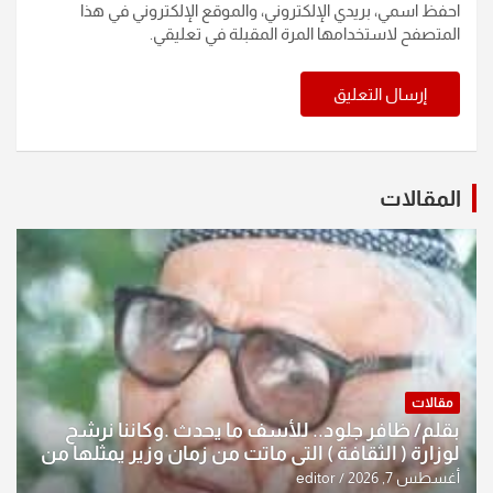
احفظ اسمي، بريدي الإلكتروني، والموقع الإلكتروني في هذا
المتصفح لاستخدامها المرة المقبلة في تعليقي.
المقالات
مقالات
بقلم/ ظافر جلود.. للأسف ما يحدث .وكاننا نرشح
لوزارة ( الثقافة ) التي ماتت من زمان وزير يمثلها من
النخبة والإرث العظيم للثقافة العراقية..
أغسطس 7, 2026
editor