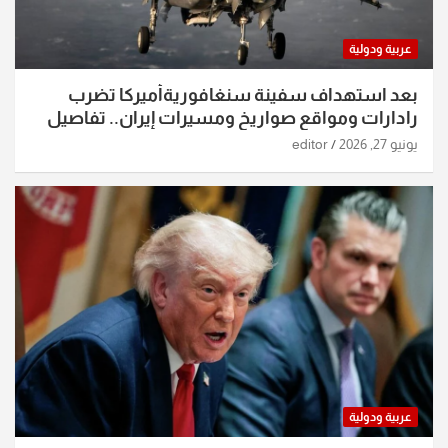
عربية ودولية
بعد استهداف سفينة سنغافوريةأميركا تضرب
رادارات ومواقع صواريخ ومسيرات إيران.. تفاصيل
الساعات الماضية
يونيو 27, 2026
editor
عربية ودولية