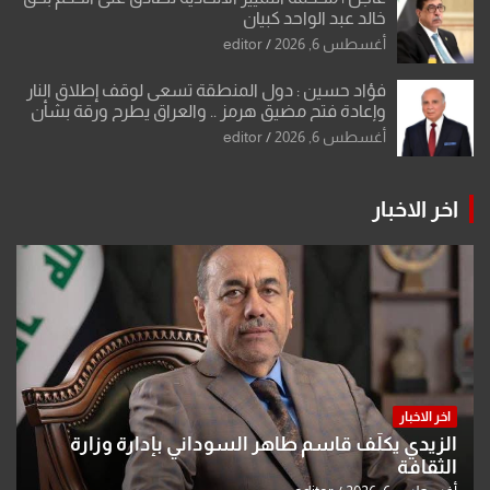
خالد عبد الواحد كبيان
أغسطس 6, 2026
editor
فؤاد حسين : دول المنطقة تسعى لوقف إطلاق النار
وإعادة فتح مضيق هرمز .. والعراق يطرح ورقة بشأن
تحولات القدس
أغسطس 6, 2026
editor
اخر الاخبار
اخر الاخبار
الزيدي يكلّف قاسم طاهر السوداني بإدارة وزارة
الثقافة