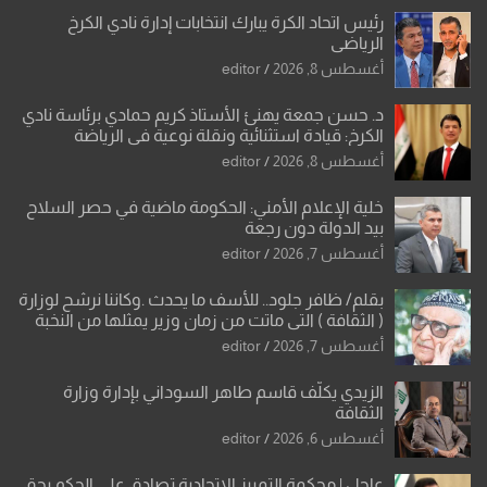
رئيس اتحاد الكرة يبارك انتخابات إدارة نادي الكرخ
الرياضي
أغسطس 8, 2026
editor
د. حسن جمعة يهنئ الأستاذ كريم حمادي برئاسة نادي
الكرخ: قيادة استثنائية ونقلة نوعية في الرياضة
العراقية
أغسطس 8, 2026
editor
خلية الإعلام الأمني: الحكومة ماضية في حصر السلاح
بيد الدولة دون رجعة
أغسطس 7, 2026
editor
بقلم/ ظافر جلود.. للأسف ما يحدث .وكاننا نرشح لوزارة
( الثقافة ) التي ماتت من زمان وزير يمثلها من النخبة
والإرث العظيم للثقافة العراقية..
أغسطس 7, 2026
editor
الزيدي يكلّف قاسم طاهر السوداني بإدارة وزارة
الثقافة
أغسطس 6, 2026
editor
عاجل | محكمة التمييز الاتحادية تصادق على الحكم بحق