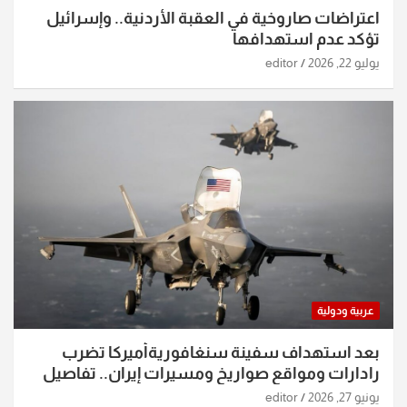
اعتراضات صاروخية في العقبة الأردنية.. وإسرائيل
تؤكد عدم استهدافها
يوليو 22, 2026
editor
عربية ودولية
بعد استهداف سفينة سنغافوريةأميركا تضرب
رادارات ومواقع صواريخ ومسيرات إيران.. تفاصيل
الساعات الماضية
يونيو 27, 2026
editor