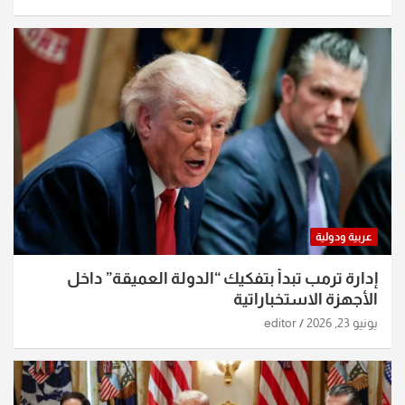
عربية ودولية
إدارة ترمب تبدأ بتفكيك “الدولة العميقة” داخل
الأجهزة الاستخباراتية
يونيو 23, 2026
editor