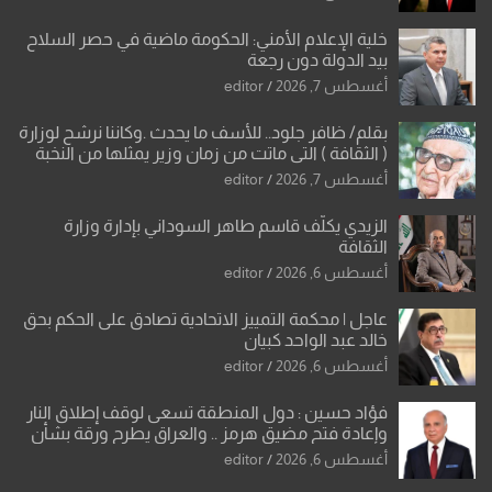
خلية الإعلام الأمني: الحكومة ماضية في حصر السلاح
بيد الدولة دون رجعة
أغسطس 7, 2026
editor
بقلم/ ظافر جلود.. للأسف ما يحدث .وكاننا نرشح لوزارة
( الثقافة ) التي ماتت من زمان وزير يمثلها من النخبة
والإرث العظيم للثقافة العراقية..
أغسطس 7, 2026
editor
الزيدي يكلّف قاسم طاهر السوداني بإدارة وزارة
الثقافة
أغسطس 6, 2026
editor
عاجل | محكمة التمييز الاتحادية تصادق على الحكم بحق
خالد عبد الواحد كبيان
أغسطس 6, 2026
editor
فؤاد حسين : دول المنطقة تسعى لوقف إطلاق النار
وإعادة فتح مضيق هرمز .. والعراق يطرح ورقة بشأن
تحولات القدس
أغسطس 6, 2026
editor