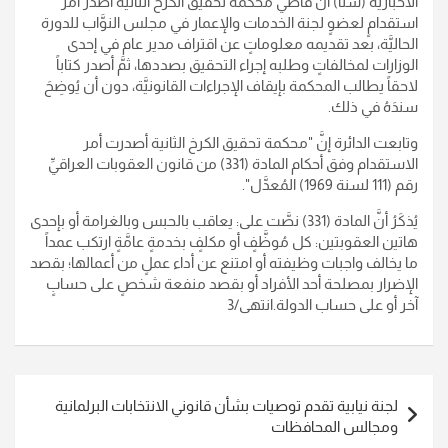
الاخبارية (سنا) أنَّ قاضي محكمة تحقيق الكرخ الثانية أصدر أمر
استقدامٍ لعضوٍ لجنة الخدمات والإعمار في مجلس النوَّاب للدورة
الحاليَّة، بعد تقديمه معلوماتٍ عن اقتراف مدير عام في إحدى
الوزارات لمخالفاتٍ وطلبه إجراء التحقيق بصددها، ثمَّ أصدر كتاباً
لاحقاً يطالب المحكمة بإيقاف الإجراءات القانونيَّة، دون أن يُوضِحَ
سندَهُ في ذلك
.
وتابعت الدائرة إنَّ "محكمة تحقيق الكرخ الثانية أصدرت أمر
الاستقدام وفق أحكام المادة (331) من قانون العقوبات العراقيِّ
رقم (111 لسنة 1969) المُعدَّل
".
يُذكَرُ أنَّ المادة (331) نصَّت على: يعاقب بالحبس وبالغرامة أو بإحدى
هاتين العقوبتين: كل مُوظَّفٍ أو مكلفٍ بخدمةٍ عامَّةٍ ارتكب عمداً
ما يخالف واجبات وظيفته أو امتنع عن أداء عملٍ من أعمالها؛ بقصد
الإضرار بمصلحة أحد الأفراد أو بقصد منفعة شخصٍ على حسابٍ
آخر أو على حساب الدولة
.انتهى/3
تصفّح
لجنة نيابية تقدم توصيات بشأن قانوني الانتخابات البرلمانية
المقالات
ومجالس المحافظات