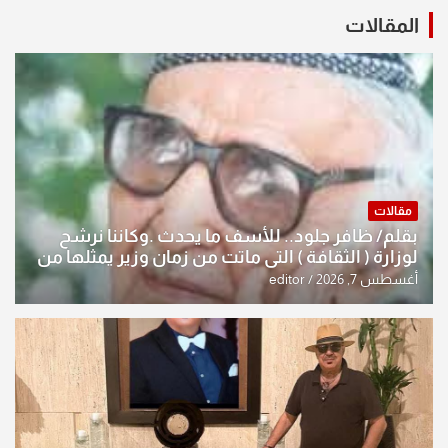
المقالات
مقالات
بقلم/ ظافر جلود.. للأسف ما يحدث .وكاننا نرشح
لوزارة ( الثقافة ) التي ماتت من زمان وزير يمثلها من
النخبة والإرث العظيم للثقافة العراقية..
أغسطس 7, 2026
editor