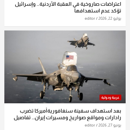
اعتراضات صاروخية في العقبة الأردنية.. وإسرائيل
تؤكد عدم استهدافها
يوليو 22, 2026
editor
عربية ودولية
بعد استهداف سفينة سنغافوريةأميركا تضرب
رادارات ومواقع صواريخ ومسيرات إيران.. تفاصيل
الساعات الماضية
يونيو 27, 2026
editor