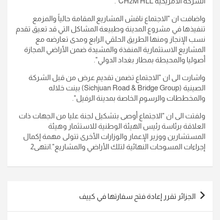
الشركة الأمريكية CH2M HLL".
واضافت ان "الاجتماع ناقش المشاريع المقامة حالياً والمزمع
تنفيذها في مشروع المدينة وطبيعة المشاكل التي قد تعيق تقدم
نسب الإنجاز ومنها الطريق الحلقي الرابع ومدى تعارضه مع
المشاريع الاستثمارية المنفذة والمشيدة ضمن الأراضي المجازة
أصوليا والمحيطة بمطار بغداد الدولي".
واشارت الى ان "الاجتماع تضمن تقديم عرض من قبل الشركة
الصينية (Sichjuan Road & Bridge Group) بينت خلاله
والمخططات والرسوم الخاصة بمدينة الرفيل".
ولفتت الى ان "الاجتماع أوصى بتشكيل لجنة عليا من الجهات ذات
العلاقة برئاسة رئيس الهيئة الوطنية للاستثمار وهيئة
المستشارين ووزير الإعمار والوزارات الأخرى تتولى مهمة إكمال
إجراءات المسوحات النهائية لتلك الأراضي والمشاريع".انتهى2
تصفّح
الجزائر تقرر إعادة فتح سفارتها في كييف
المقالات