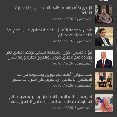
الزيدي يكلّف قاسم طاهر السوداني بإدارة وزارة
الثقافة
أغسطس 6, 2026
editor
عاجل | محكمة التمييز الاتحادية تصادق على الحكم بحق
خالد عبد الواحد كبيان
أغسطس 6, 2026
editor
فؤاد حسين : دول المنطقة تسعى لوقف إطلاق النار
وإعادة فتح مضيق هرمز .. والعراق يطرح ورقة بشأن
تحولات القدس
أغسطس 6, 2026
editor
تحت عنوان “أقلام للمأجورين وسقوط في فخ
الإفلاس الإعلامي”: ردٌّ صريح على افتراءات سمير
الشكرجي
أغسطس 6, 2026
editor
لا يشمل طلبة الامتحانات الخارجيةالتربية تعيد نظام
المحاولات لطلبة السادس الإعدادي الراسبين بمادة
أو مادتين
أغسطس 6, 2026
editor