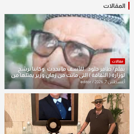
المقالات
مقالات
بقلم/ ظافر جلود.. للأسف ما يحدث .وكاننا نرشح
لوزارة ( الثقافة ) التي ماتت من زمان وزير يمثلها من
النخبة والإرث العظيم للثقافة العراقية..
أغسطس 7, 2026
editor