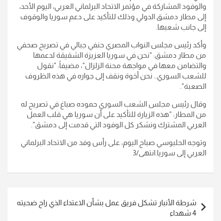
والوفود المشاركة في مؤتمر الاتحاد البرلماني العربي، اليوم الأحد،
إلى مطار دمشق الدولي وذلك للتأكيد على دعم سوريا والوقوف
إلى جانب شعبها
.
وأكد رئيس مجلس النواب المصري حنفي جبالي في تصريح صحفي
من مطار دمشق: "نحن في سوريا العزيزة الشقيقة لدعمها
والتضامن معها في مواجهة محنة الزلزال"، مضيفاً: "نقول
للشعب السوري.. نحن أخوة ونقف إلى جواره في هذه الظروف
الصعبة
".
وقال رئيس مجلس الشعب السوري حموده صباغ في تصريح له
من المطار: "هذه الزيارة للتأكيد على أن سوريا هي قلب العمل
العربي المشترك ونشكر كل الوفود التي قدمت إلى دمشق
".
وتوجه الحلبوسي صباح اليوم، على رأس وفد من الاتحاد البرلماني
العربي إلى سوريا
.انتهى/3
تصفّح
شرطة الأنبار تشكل فريق عمل بشأن الاعتداء الذي راح ضحيته
المقالات
4 شهداء