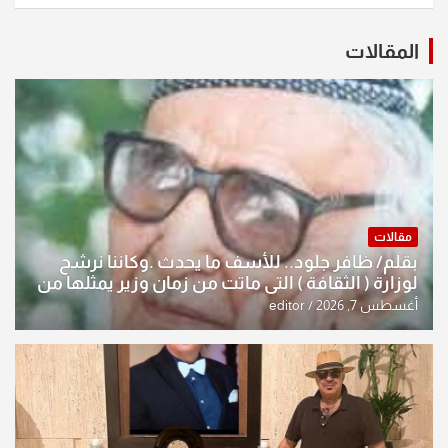
المقالات
مقالات
بقلم/ ظافر جلود.. للأسف ما يحدث .وكاننا نرشح
لوزارة ( الثقافة ) التي ماتت من زمان وزير يمثلها من
النخبة والإرث العظيم للثقافة العراقية..
أغسطس 7, 2026
editor