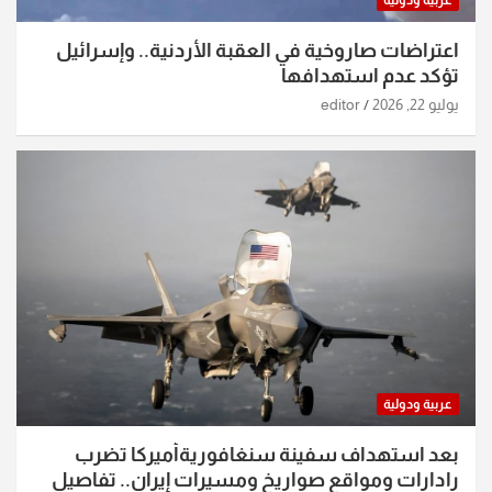
عربية ودولية
اعتراضات صاروخية في العقبة الأردنية.. وإسرائيل
تؤكد عدم استهدافها
يوليو 22, 2026
editor
عربية ودولية
بعد استهداف سفينة سنغافوريةأميركا تضرب
رادارات ومواقع صواريخ ومسيرات إيران.. تفاصيل