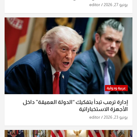
الساعات الماضية
يونيو 27, 2026
editor
عربية ودولية
إدارة ترمب تبدأ بتفكيك “الدولة العميقة” داخل
الأجهزة الاستخباراتية
يونيو 23, 2026
editor