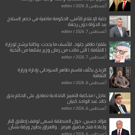
العراقية
أغسطس 8, 2026
editor
خلية الإعلام الأمني: الحكومة ماضية في حصر السلاح
بيد الدولة دون رجعة
أغسطس 7, 2026
editor
بقلم/ ظافر جلود.. للأسف ما يحدث .وكاننا نرشح لوزارة
( الثقافة ) التي ماتت من زمان وزير يمثلها من النخبة
والإرث العظيم للثقافة العراقية..
أغسطس 7, 2026
editor
الزيدي يكلّف قاسم طاهر السوداني بإدارة وزارة
الثقافة
أغسطس 6, 2026
editor
عاجل | محكمة التمييز الاتحادية تصادق على الحكم بحق
خالد عبد الواحد كبيان
أغسطس 6, 2026
editor
فؤاد حسين : دول المنطقة تسعى لوقف إطلاق النار
وإعادة فتح مضيق هرمز .. والعراق يطرح ورقة بشأن
تحولات القدس
أغسطس 6, 2026
editor