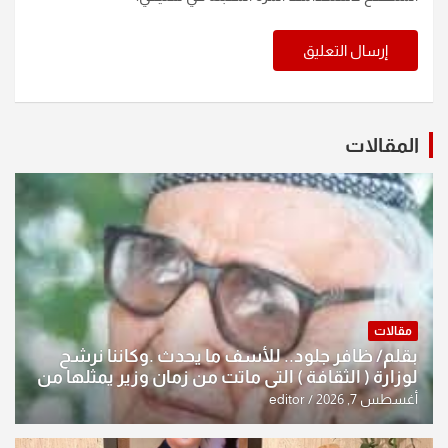
المقالات
مقالات
بقلم/ ظافر جلود.. للأسف ما يحدث .وكاننا نرشح
لوزارة ( الثقافة ) التي ماتت من زمان وزير يمثلها من
النخبة والإرث العظيم للثقافة العراقية..
أغسطس 7, 2026
editor