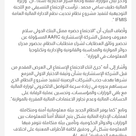
وذكر بيان للوزارة، تلقته وكالة اسرار الاخبارية (سنا) ، أن "وزيرة
المالية طيف سامي محمد ، ترأست الإجتماع التنسيقي مع اللجنة
التوجيهية لتنفيذ مشروع نظام تحديث نظم الادارة المالية العامة
IFMIS ".
وأضاف البيان، أن "الاجتماع حضره ممثل البنك الدولي سلام
معروف وممثل الشركة الإستشارية AARC المسؤولة عن
تحضير وثائق العطاءات لشراء متطلبات النظام، بحضور مدراء
دوائر الموازنة والمحاسبة والقانونية والإدارية وتكنلوجيا
المعلومات في الوزارة" .
وأشار إلى، أنه "جرى اثناء الاجتماع الإستماع الى العرض المقدم من
قبل الشركة الإستشارية بشأن وثيقة الاختيار الاولي المزمع
نشرها بهدف جذب الشركات الرصينة لتنفيذ مشروع النظام، الذي
سيساهم بدوره في زيادة سرعة التواصل الالكتروني لوزارة المالية
مع باقي الوزارات والمؤسسات، وتحسين عملية الرقابة على
الحسابات المالية وعدم تجاوز الاعتمادات المالية المقررة بالموازنة".
وتابع "كما يوفر النظام الجديد بيئة معلوماتية آمنة ومتكاملة
لعمليات الإدارة المالية بشكل يتيح انتقالاً آمناً للمعلومات بين
الوزارات والدوائر الحكومية، وتأمين بيئة متكاملة تتوفر فيها
المعلومة بشكل آني ودقيق لكافة الأطراف المعنية على اختلاف
مواقعهم الجغرافية". انتهى/4