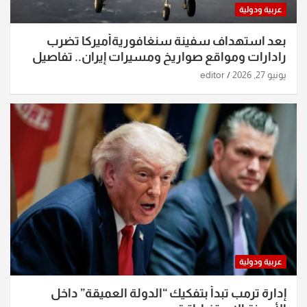
عربية ودولية
بعد استهداف سفينة سنغافوريةأميركا تضرب
رادارات ومواقع صواريخ ومسيرات إيران.. تفاصيل
الساعات الماضية
يونيو 27, 2026
editor
عربية ودولية
إدارة ترمب تبدأ بتفكيك “الدولة العميقة” داخل