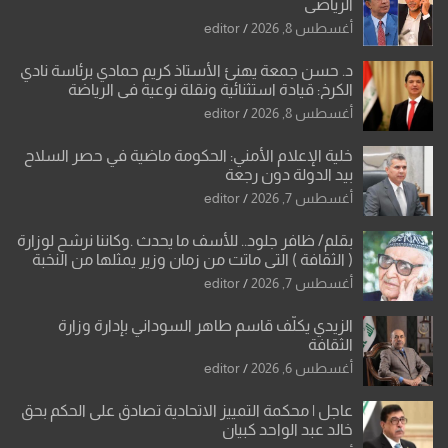
الرياضي
أغسطس 8, 2026
editor
د. حسن جمعة يهنئ الأستاذ كريم حمادي برئاسة نادي
الكرخ: قيادة استثنائية ونقلة نوعية في الرياضة
العراقية
أغسطس 8, 2026
editor
خلية الإعلام الأمني: الحكومة ماضية في حصر السلاح
بيد الدولة دون رجعة
أغسطس 7, 2026
editor
بقلم/ ظافر جلود.. للأسف ما يحدث .وكاننا نرشح لوزارة
( الثقافة ) التي ماتت من زمان وزير يمثلها من النخبة
والإرث العظيم للثقافة العراقية..
أغسطس 7, 2026
editor
الزيدي يكلّف قاسم طاهر السوداني بإدارة وزارة
الثقافة
أغسطس 6, 2026
editor
عاجل | محكمة التمييز الاتحادية تصادق على الحكم بحق
خالد عبد الواحد كبيان