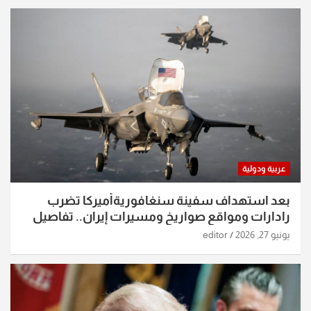
عربية ودولية
بعد استهداف سفينة سنغافوريةأميركا تضرب
رادارات ومواقع صواريخ ومسيرات إيران.. تفاصيل
الساعات الماضية
يونيو 27, 2026
editor