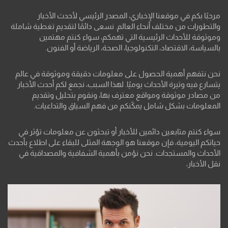
مرحبًا بكم في موقعنا الإخباري، المصدر الرئيسي لأحدث الأخبار
والتطورات من مختلف أنحاء العالم. نسعى دائمًا لتقديم تغطية شاملة
وموثوقة للأحداث الرئيسية التي تهمكم، سواء كنتم مهتمين
بالسياسة، الاقتصاد، التكنولوجيا، الصحة، الرياضة أو الفنون.
نحن نتفهم أهمية الحصول على معلومات دقيقة وموثوقة في عالم
يتسارع فيه وتيرة الأحداث يوميًا. لهذا السبب، نجمع لكم أحدث الأخبار
من مصادر موثوقة ومواقع معترف بها، ونقوم بتحليل وتقديم
المعلومات بشكل شامل يمكّنكم من فهم السياق والتداعيات.
سواء كنتم متابعين دائمين للأخبار أو تبحثون عن معلومات تؤثر في
حياتكم اليومية، فإن موقعنا هو الوجهة المثلى للبقاء على اطلاع بأحدث
الأحداث والمستجدات. نحن نؤمن بأهمية الشفافية والمصداقية في
نقل الأخبار،