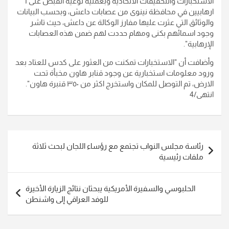
الاستخبارات والتحقيقات الاتحادية وبعملية نوعية القبض على ٦
ارهابيين في محافظة نينوى من عصابات داعش، وبحسب البيانات
والوثائق التي عثرت عليها مفارز الوكالة عن داعش، حيث تاشر
وجود اسمائهم بكنى ومهام حددت لهم ضمن هذه العصابات
الإرهابية".
وأضافت أن "الاستخبارات تمكنت من العثور على كدس للعتاد بعد
ورود معلومات استخبارية عن وجود قنابر هاون مخبأة تحت
الارض، تم التوصل للمكان واستخرج اكثر من ٣٥٠ قنبرة هاون".
انتهى/4
تصفّح
رئاسة مجلس النواب تجتمع مع رؤساء اللجان لبحث ثلاثة
المقالات
ملفات رئيسية
الحلبوسي والسفيرة الأمريكية يبحثان نتائج الزيارة الأخيرة
للوفد العراقي إلى واشنطن