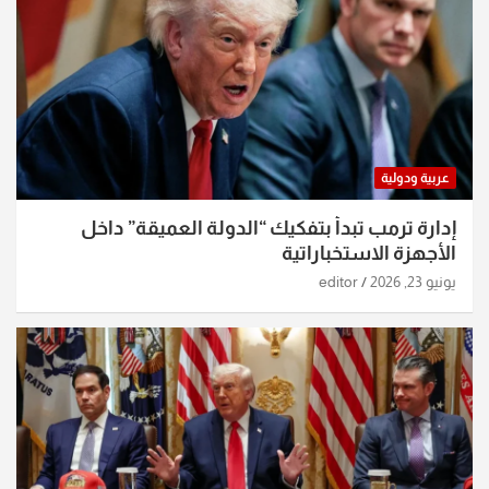
عربية ودولية
إدارة ترمب تبدأ بتفكيك “الدولة العميقة” داخل
الأجهزة الاستخباراتية
يونيو 23, 2026
editor