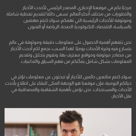
مرحبًا بكم في موقعنا الإخباري، المصدر الرئيسي لأحدث الأخبار
والتطورات من مختلف أنحاء العالم. نسعى دائمًا لتقديم تغطية شاملة
وموثوقة للأحداث الرئيسية التي تهمكم، سواء كنتم مهتمين
بالسياسة، الاقتصاد، التكنولوجيا، الصحة، الرياضة أو الفنون.
نحن نتفهم أهمية الحصول على معلومات دقيقة وموثوقة في عالم
يتسارع فيه وتيرة الأحداث يوميًا. لهذا السبب، نجمع لكم أحدث الأخبار
من مصادر موثوقة ومواقع معترف بها، ونقوم بتحليل وتقديم
المعلومات بشكل شامل يمكّنكم من فهم السياق والتداعيات.
سواء كنتم متابعين دائمين للأخبار أو تبحثون عن معلومات تؤثر في
حياتكم اليومية، فإن موقعنا هو الوجهة المثلى للبقاء على اطلاع بأحدث
الأحداث والمستجدات. نحن نؤمن بأهمية الشفافية والمصداقية في
نقل الأخبار،