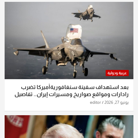
عربية ودولية
بعد استهداف سفينة سنغافوريةأميركا تضرب
رادارات ومواقع صواريخ ومسيرات إيران.. تفاصيل
الساعات الماضية
يونيو 27, 2026
editor