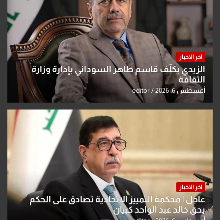
اخر الاخبار
الزيدي يكلّف قاسم طاهر السوداني بإدارة وزارة
الثقافة
أغسطس 6, 2026
editor
اخر الاخبار
عاجل | محكمة التمييز الاتحادية تصادق على الحكم
بحق خالد عبد الواحد كبيان