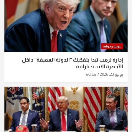
عربية ودولية
إدارة ترمب تبدأ بتفكيك “الدولة العميقة” داخل
الأجهزة الاستخباراتية
يونيو 23, 2026
editor