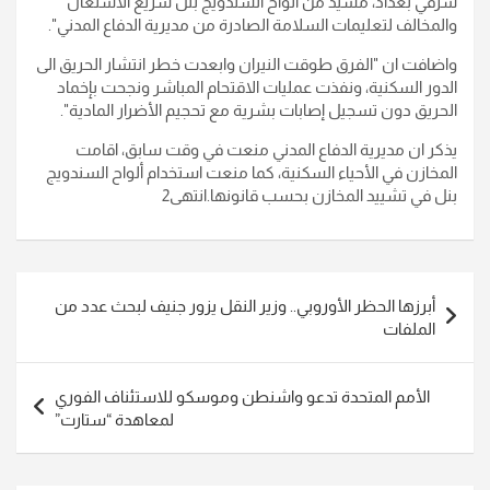
شرقي بغداد، مشيد من ألواح السندويج بنل سريع الاشتعال
والمخالف لتعليمات السلامة الصادرة من مديرية الدفاع المدني".
واضافت ان "الفرق طوقت النيران وابعدت خطر انتشار الحريق الى
الدور السكنية، ونفذت عمليات الاقتحام المباشر ونجحت بإخماد
الحريق دون تسجيل إصابات بشرية مع تحجيم الأضرار المادية".
يذكر ان مديرية الدفاع المدني منعت في وقت سابق، اقامت
المخازن في الأحياء السكنية، كما منعت استخدام ألواح السندويج
بنل في تشييد المخازن بحسب قانونها.انتهى2
تصفّح
أبرزها الحظر الأوروبي.. وزير النقل يزور جنيف لبحث عدد من
المقالات
الملفات
الأمم المتحدة تدعو واشنطن وموسكو للاستئناف الفوري
لمعاهدة “ستارت”