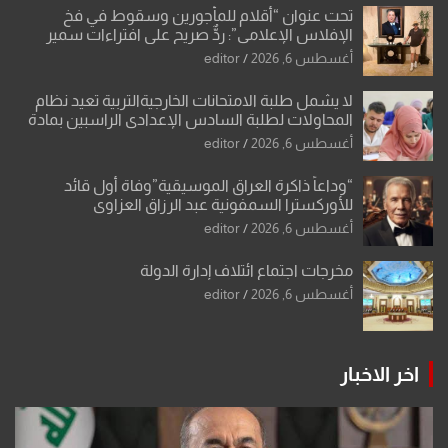
تحت عنوان “أقلام للمأجورين وسقوط في فخ
الإفلاس الإعلامي”: ردٌّ صريح على افتراءات سمير
الشكرجي
أغسطس 6, 2026
editor
لا يشمل طلبة الامتحانات الخارجيةالتربية تعيد نظام
المحاولات لطلبة السادس الإعدادي الراسبين بمادة
أو مادتين
أغسطس 6, 2026
editor
“وداعاً ذاكرة العراق الموسيقية”وفاة أول قائد
للأوركسترا السمفونية عبد الرزاق العزاوي
أغسطس 6, 2026
editor
مخرجات اجتماع ائتلاف إدارة الدولة
أغسطس 6, 2026
editor
اخر الاخبار