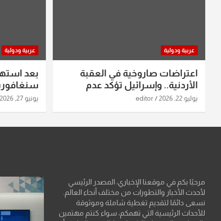
عربية ودولية
عربية ودولية
اعتراضات صاروخية في العقبة
بعد استه
الأردنية.. وإسرائيل تؤكد عدم
سنغافورية
استهدافها
ومواقع صو
يوليو 22, 2026
editor
يونيو 27, 2026
تفاصيل ال
مرحبًا بكم في موقعنا الإخباري، المصدر الرئيسي
لأحدث الأخبار والتطورات من مختلف أنحاء العالم.
نسعى دائمًا لتقديم تغطية شاملة وموثوقة
للأحداث الرئيسية التي تهمكم، سواء كنتم مهتمين