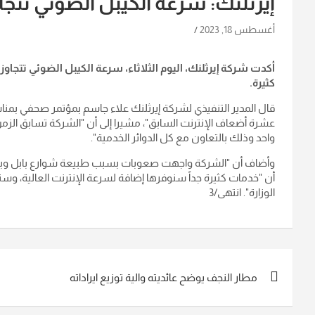
إيرثلنك: سرعة الكيبل الضوئي تتج
أغسطس 18, 2023
أكدت شركة إيرثلنك، اليوم الثلاثاء، سرعة الكيبل الضوئي تتجا
كثيرة
.
قال المدير التنفيذي لشركة إيرثلنك علاء جاسم بمؤتمر صحفي بمناس
عشرة أضعاف الإنترنت السابق"، مشيرا إلى أن "الشركة تسابق الزم
واحد وذلك بالتعاون مع كل الدوائر الخدمية
".
وأضاف أن "الشركة واجهت صعوبات بسبب طبيعة شوارع بابل وبع
أن "خدمات كثيرة جداً سنوفرها إضافة لسرعة الإنترنت العالية، وست
الوزارة
". انتهى/3
تصفّح
مطار النجف يوضح عائديته والية توزيع ايراداته
المقالات