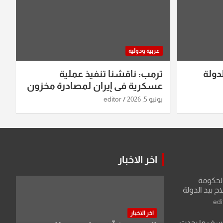
عربية ودولية
دولة
ترمب: ناقشنا تنفيذ عملية
عسكرية في إيران لمصادرة مخزون
اليورانيوم
يونيو 5, 2026
editor
اخر الاخبار
الحكومة
 بيد الدولة
edi
اخر الاخبار
لأسف ما يحدث