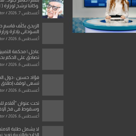
.وكاننا نرشح لوزارة ( ا
ماتت من زم
أغسطس 7, 2026
tor
النخبة والإرث العظيم
العراقية..
الزيدي يكلّف قاسم 
السوداني بإدارة وزارة
أغسطس 6, 2026
tor
عاجل | محكمة التمييز 
تصادق على الحكم بحق
الواحد كبيان
أغسطس 6, 2026
tor
فؤاد حسين : دول ال
تسعى لوقف إطلاق الن
فتح مضيق هرمز .. وا
أغسطس 6, 2026
tor
ورقة بشأن تحولات 
تحت عنوان “أقلام لل
وسقوط في فخ الإ
الإعلامي”: ردٌّ صريح 
أغسطس 6, 2026
tor
سمير الشكرجي
لا يشمل طلبة الامتح
الخارجيةالتربية تعيد 