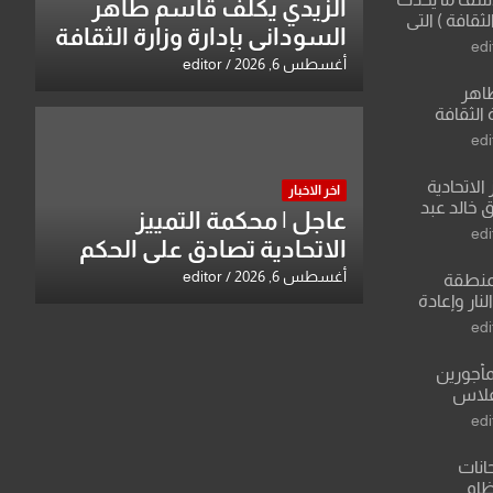
الزيدي يكلّف قاسم طاهر
لثقافة ) التي
السوداني بإدارة وزارة الثقافة
ان وزير يمثلها من
edi
 للثقافة
أغسطس 6, 2026
editor
طاهر
 الثقافة
edi
الاتحادية
اخر الاخبار
 خالد عبد
عاجل | محكمة التمييز
edi
الاتحادية تصادق على الحكم
بحق خالد عبد الواحد كبيان
أغسطس 6, 2026
editor
منطقة
ار وإعادة
لعراق يطرح
edi
القدس
مأجورين
فلاس
على افتراءات
edi
انات
نظام