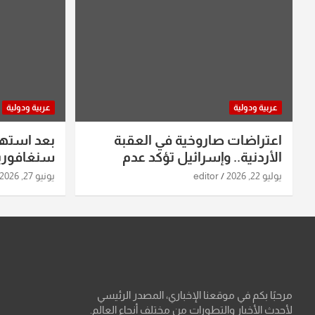
عربية ودولية
عربية ودولية
اعتراضات صاروخية في العقبة
بعد استه
الأردنية.. وإسرائيل تؤكد عدم
سنغافورية
استهدافها
ومواقع صو
يوليو 22, 2026
editor
يونيو 27, 2026
تفاصيل ال
مرحبًا بكم في موقعنا الإخباري، المصدر الرئيسي
لأحدث الأخبار والتطورات من مختلف أنحاء العالم.