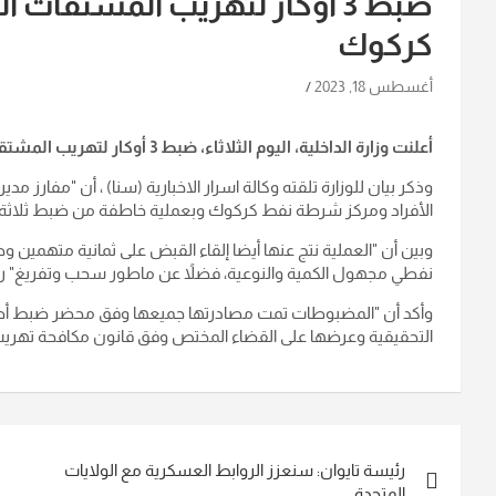
كركوك
أغسطس 18, 2023
أعلنت وزارة الداخلية، اليوم الثلاثاء، ضبط 3 أوكار لتهريب المشتقات النفطية والقبض على 8 متهمين في كركوك.
وذكر بيان للوزارة تلقته وكالة اسرار الاخبارية (سنا) ، أن "مفار
الأفراد ومركز شرطة نفط كركوك وبعملية خاطفة من ضبط ثلاثة 
نفطي مجهول الكمية والنوعية، فضلاً عن ماطور سحب وتفريغ" رو
وأكد أن "المضبوطات تمت مصادرتها جميعها وفق محضر ضبط أصولي
التحقيقية وعرضها على القضاء المختص وفق قانون مكافحة تهريب النفط ومشتقاته 
تصفّح
رئيسة تايوان: سنعزز الروابط العسكرية مع الولايات
المقالات
المتحدة