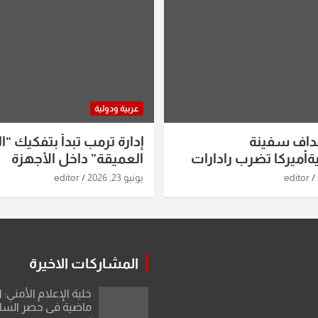
عربية ودولية
داف سفينة
إدارة ترمب تبدأ بتفكيك “ال
أميركا تضرب رادارات
العميقة” داخل الأجهزة
اريخ ومسيرات إيران..
الاستخباراتية
editor
يونيو 23, 2026
editor
ساعات الماضية
المشاركات الاخيرة
خلية الإعلام الأمني: 
ماضية في حصر السلاح