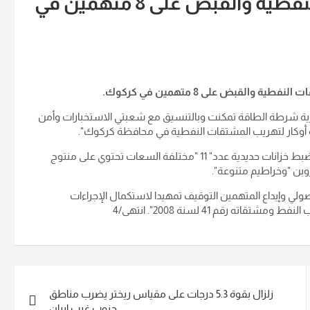
ضبط 3 أوكار لتهريب المشتقات النفطية والقبض على 8 متهمين في
ز مديرية شرطة الطاقة تمكنت وبالتنسيق مع شعبتي الاستخبارات وأمن
أوكار لتهريب المشتقات النفطية في محافظة كركوك".
وبين أن "العملية نتج عنها أيضا إلقاء القبض على ثمانية متهمين وضبط خزانات حديدية عدد" 11 "مختلفة السعات تحتوي على منتوج
بن "وخراطيم متنوعة".
 وإيداع المتهمين التوقيف تمهيدا لاستكمال الإجراءات
رقم 41 لسنة 2008". انتهى/4
زلزال بقوة 5.3 درجات على مقياس ريختر يضرب مناطق
جنوب غرب إيران