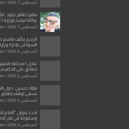
دون رجعة
أغسطس 7, 2026
tor
بقلم/ ظافر جلود.. ل
.وكاننا نرشح لوزارة ( ا
ماتت من زم
أغسطس 7, 2026
tor
النخبة والإرث العظيم
العراقية..
الزيدي يكلّف قاسم 
السوداني بإدارة وزارة
أغسطس 6, 2026
tor
عاجل | محكمة التمييز 
تصادق على الحكم بحق
الواحد كبيان
أغسطس 6, 2026
tor
فؤاد حسين : دول ال
تسعى لوقف إطلاق الن
فتح مضيق هرمز .. وا
أغسطس 6, 2026
tor
ورقة بشأن تحولات 
تحت عنوان “أقلام لل
وسقوط في فخ الإ
الإعلامي”: ردٌّ صريح 
أغسطس 6, 2026
tor
سمير الشكرجي