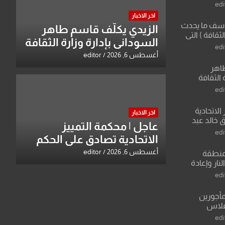
edi
اخر الاخبار
لأسف ما يحدث
الزيدي يكلّف قاسم طاهر
لثقافة ) التي
السوداني بإدارة وزارة الثقافة
ان وزير يمثلها من
edi
 للثقافة
أغسطس 6, 2026
editor
طاهر
 الثقافة
edi
الاتحادية
اخر الاخبار
 خالد عبد
عاجل | محكمة التمييز
edi
الاتحادية تصادق على الحكم
بحق خالد عبد الواحد كبيان
أغسطس 6, 2026
editor
منطقة
ار وإعادة
لعراق يطرح
edi
القدس
مأجورين
فلاس
على افتراءات
edi