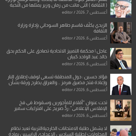
( الثقافة ) التي ماتت من زمان وزير يمثلها من النخبة
والإرث العظيم للثقافة العراقية..
أغسطس 7, 2026
editor
الزيدي يكلّف قاسم طاهر السوداني بإدارة وزارة
الثقافة
أغسطس 6, 2026
editor
عاجل | محكمة التمييز الاتحادية تصادق على الحكم بحق
خالد عبد الواحد كبيان
أغسطس 6, 2026
editor
فؤاد حسين : دول المنطقة تسعى لوقف إطلاق النار
وإعادة فتح مضيق هرمز .. والعراق يطرح ورقة بشأن
تحولات القدس
أغسطس 6, 2026
editor
تحت عنوان “أقلام للمأجورين وسقوط في فخ
الإفلاس الإعلامي”: ردٌّ صريح على افتراءات سمير
الشكرجي
أغسطس 6, 2026
editor
لا يشمل طلبة الامتحانات الخارجيةالتربية تعيد نظام
المحاولات لطلبة السادس الإعدادي الراسبين بمادة