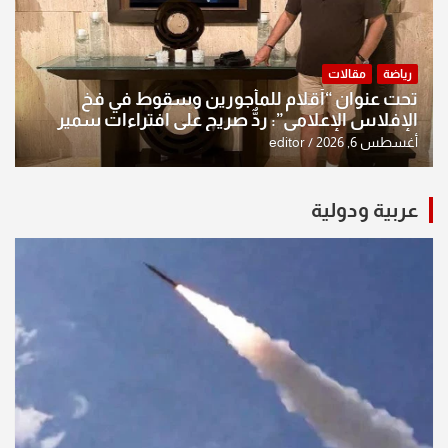
رياضة
مقالات
تحت عنوان “أقلام للمأجورين وسقوط في فخ
الإفلاس الإعلامي”: ردٌّ صريح على افتراءات سمير
الشكرجي
أغسطس 6, 2026
editor
عربية ودولية