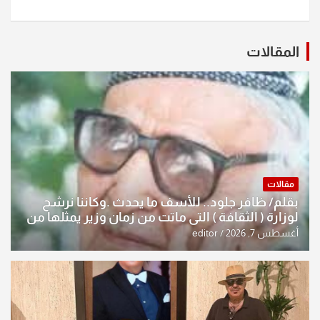
المقالات
مقالات
بقلم/ ظافر جلود.. للأسف ما يحدث .وكاننا نرشح
لوزارة ( الثقافة ) التي ماتت من زمان وزير يمثلها من
النخبة والإرث العظيم للثقافة العراقية..
أغسطس 7, 2026
editor