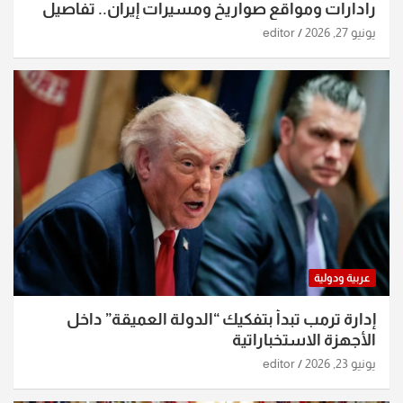
رادارات ومواقع صواريخ ومسيرات إيران.. تفاصيل
الساعات الماضية
يونيو 27, 2026
editor
عربية ودولية
إدارة ترمب تبدأ بتفكيك “الدولة العميقة” داخل
الأجهزة الاستخباراتية
يونيو 23, 2026
editor