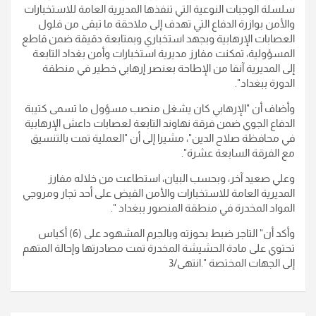
سلسلة الوجبات النوعية التي تنفذها المديرية العامة للاستخبارات
والأمن بوازرة الدفاع التي تهدف إلى ملاحقة ما تبقى من فلول
العصابات الإرهابية وبجهد استخباري وبمتابعة دقيقة ضمن قاطع
المسؤولية، تمكنت مفارز مديرية استخبارات وأمن بغداد التابعة
إلى المديرية آنفا من الإطاحة بعنصر إرهابي خطير في منطقة
الدورة ببغداد
".
وأضاف أن "الإرهابي كان يشغل منصب مسؤول ما تسمى كتيبة
الدفاع الجوي ضمن فرقة نهاوند التابعة لعصابات داعش الإرهابية
في محافظة صلاح الدين"، مشيرا إلى أن "العملية تمت بالتنسيق
مع الفرقة السابعة عشرة
".
وعلي صعيد آخر، وبحسب البيان، استطاعت من خلاله مفارز
المديرية العامة للاستخبارات والأمن القبض على أحد تجار ومروجي
المواد المخدرة في منطقة المنصور ببغداد
".
وأكد أن" التاجر ضبط بحوزته وبالجرم المشهود على (6) أكياس
تحتوي على مادة الحشيشة المخدرة تمت مصادرتها وإحالة المتهم
إلى الجهات المختصة
".انتهى/3