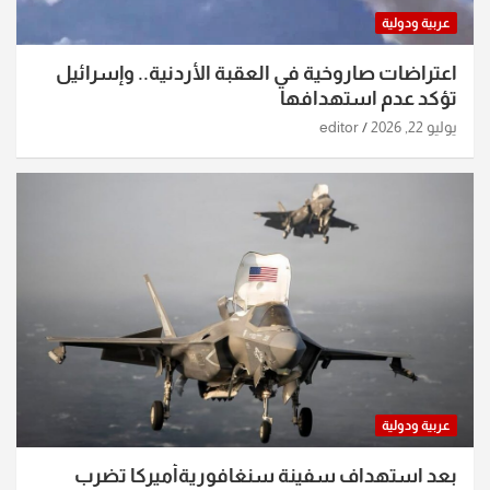
عربية ودولية
اعتراضات صاروخية في العقبة الأردنية.. وإسرائيل
تؤكد عدم استهدافها
يوليو 22, 2026
editor
عربية ودولية
بعد استهداف سفينة سنغافوريةأميركا تضرب