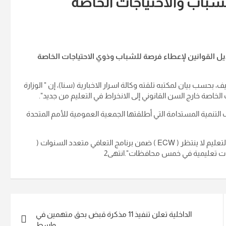
لشباب والاحتياجات الخاصة
ديل القوانين لإعطاء فرصة للشباب وذوي الاحتياجات الخاصة
بحسب بيان لمكتبه تلقته وكالة اسرار الاخبارية (سنا)، إن " الوزارة
خاصة خارج السن القانوني إلى الانخراط في التعليم من جديد".
 التنمية المستدامة التي أطلقتها الجمعية العمومية للأمم المتحدة
وأشار الى ان "وزارة التربية كان لها دعم من صندوق الامم المتحدة التعليم لا ينتظر ( ECW ) ضمن برنامج التعافي متعدد السنوات (
الداخلية تعلن تنفيذ 11 مذكرة قبض بحق متهمين في
واسط