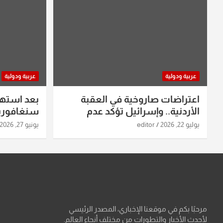
عربية ودولية
عربية ودولية
اعتراضات صاروخية في العقبة
بعد استه
الأردنية.. وإسرائيل تؤكد عدم
سنغافورية
استهدافها
ومواقع صو
يوليو 22, 2026
editor
يونيو 27, 2026
تفاصيل ال
مرحبًا بكم في موقعنا الإخباري، المصدر الرئيسي
لأحدث الأخبار والتطورات من مختلف أنحاء العالم.