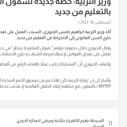
وزير التربية: خطة جديدة لشمول ا
بالتعليم من جديد
أغسطس 18, 2023
أكد وزير التربية ابراهيم نامس الجبوري، السبت، العمل على تع
خارج السن القانوني إلى الانخراط في التعليم من جديد.
وقال الجبوري خلال حضوره مؤتمر" تمويل التعليم لا ينتظر" في جنيف، 
تعمل على تعديل القوانين لإعطاء فرصة للشباب و ذوي الاحتياجات ال
وأضاف، الجبوري، أن "المشاركة جاءت عملاً بالهدف الرابع من أهداف
".
MYRP ‏) بالتعاون مع منظمة إنقاذ الطفل العالمية إذ قدمت خدمات تعليمية في خمس محافظات".انتهى2
تصفّح
الشرطة يهزم الكهرباء بثلاثية ويرتقي لصدارة الدوري
المقالات
الممتاز