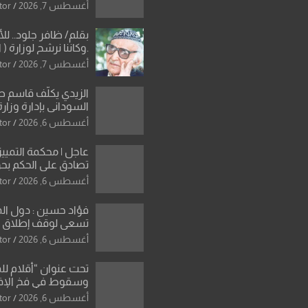
دون رجعة
أغسطس 7, 2026
tor
بقلم/ ظافر جلود.. ل
.وكاننا نرشح لوزارة ( ا
ماتت من زم
أغسطس 7, 2026
tor
النخبة والإرث العظيم
العراقية..
الزيدي يكلّف قاسم 
السوداني بإدارة وزارة
أغسطس 6, 2026
tor
عاجل | محكمة التمييز 
تصادق على الحكم بحق
الواحد كبيان
أغسطس 6, 2026
tor
فؤاد حسين : دول ال
تسعى لوقف إطلاق الن
فتح مضيق هرمز .. وا
أغسطس 6, 2026
tor
ورقة بشأن تحولات 
تحت عنوان “أقلام لل
وسقوط في فخ الإ
الإعلامي”: ردٌّ صريح 
أغسطس 6, 2026
tor
سمير الشكرجي