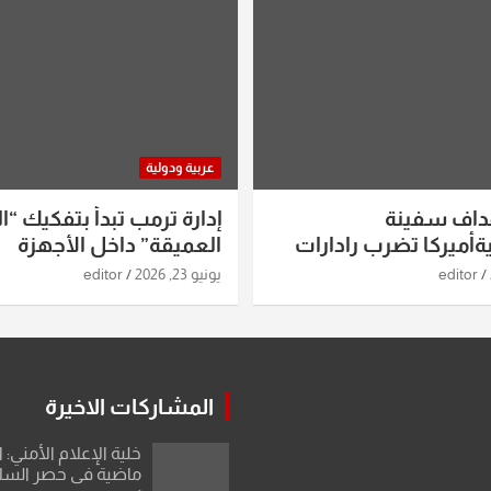
عربية ودولية
داف سفينة
إدارة ترمب تبدأ بتفكيك “ال
أميركا تضرب رادارات
العميقة” داخل الأجهزة
اريخ ومسيرات إيران..
الاستخباراتية
editor
يونيو 23, 2026
editor
ساعات الماضية
المشاركات الاخيرة
خلية الإعلام الأمني: 
ماضية في حصر السلاح