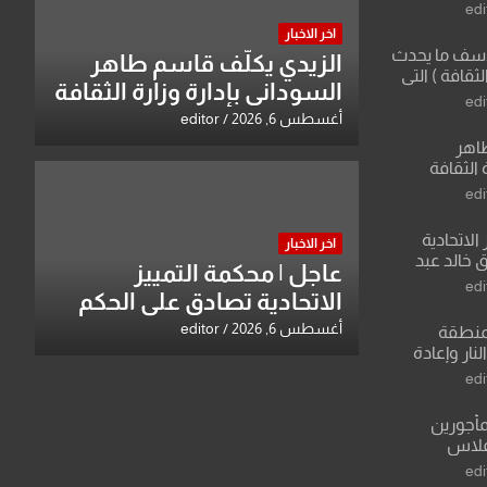
edi
اخر الاخبار
لأسف ما يحدث
الزيدي يكلّف قاسم طاهر
لثقافة ) التي
السوداني بإدارة وزارة الثقافة
ان وزير يمثلها من
edi
 للثقافة
أغسطس 6, 2026
editor
طاهر
 الثقافة
edi
الاتحادية
اخر الاخبار
 خالد عبد
عاجل | محكمة التمييز
edi
الاتحادية تصادق على الحكم
بحق خالد عبد الواحد كبيان
أغسطس 6, 2026
editor
منطقة
ار وإعادة
لعراق يطرح
edi
القدس
مأجورين
فلاس
على افتراءات
edi