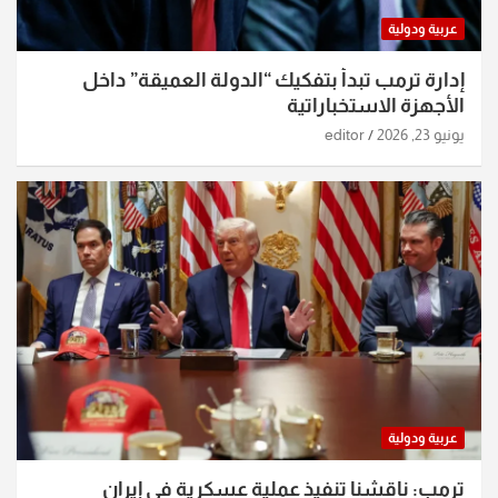
عربية ودولية
إدارة ترمب تبدأ بتفكيك “الدولة العميقة” داخل
الأجهزة الاستخباراتية
يونيو 23, 2026
editor
عربية ودولية
ترمب: ناقشنا تنفيذ عملية عسكرية في إيران