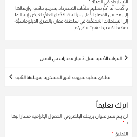
الاسترداد في الهيئة
".
وأكَّدت أنَّه "تمَّ تنظيم ملفَّات الاسترداد بسرعةٍ فائقةٍ، وإرسالها
إلى مجلس القضاء الأعلى – رئاسة الادِّعاء العامِّ؛ لغرض إرسالها
إلى السلطات المُختصَّة في سلطنة عمان بالطرق الدبلوماسيَّة؛
تمهيداً لاستردادهم".انتهى/م
تصفّح
القوات الأمنية تقتل 3 تجار مخدرات في المثنى
المقالات
انطلاق عملية سيوف الحق العسكرية بمرحلتها الثانية
اترك تعليقاً
لن يتم نشر عنوان بريدك الإلكتروني.
الحقول الإلزامية مشار إليها
بـ
*
التعليق
*