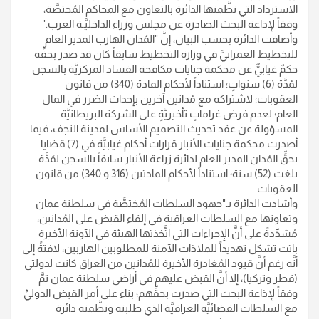
الاسترداد التي نظَّمتها الدائرة بالتعاون مع المحاكم المُختصَّة،
وفقاً لإذاعة البحث الصادرة عن مجلس وزراء الداخليَّـة العرب
".
وأضافت الدائرة بحسب البيان، إنَّ "المُدان الهارب المدير العام
للتخطيط العمرانيِّ في وزارة التخطيط سابقاً كان قد صدر بحقِّه
حكمٌ غيابيٌّ عن محكمة جنايات مكافحة الفساد المركزيَّة بالسجن
لمُدَّة (6) سنواتٍ؛ استناداً لأحكام المادة (340) من قانون
العقوبات؛ لاشتراكه مع مُدانين آخرين بإحداث الضرر في المال
العام؛ لعدم فرض غراماتٍ تأخيريَّةٍ على الشركة البريطانيَّة
المسؤولة عن عقد تحديث التصميم الأساس لمدينة النجف، فيما
أصدرت محكمة جنايات الأنبار قرارات أحكام غيابيَّة في (7) قضايا
بحقِّ المُدان المدير العام لدائرة زراعة الأنبار سابقاً بالسجن لمُدَّة
بلغت (52) سنة؛ استناداً لأحكام المادتين (316 و 340) من قانون
العقوبات
.
وأشادت الدائرة بـ"جهود السلطات المُختصَّة في سلطنة عمان
وتعاونها مع السلطات العراقية في إلقاء القبض على المُدانين،
مُشدِّدةً على أنَّ الإجراءات التي اتَّخذتها الهيئة في الآونة الأخيرة
باتت تشكل تهديداً للملاذات الآمنة للمطلوبين الهاربين، لافتةً إلى
أنَّه رغم أنَّ قيود المُغادرة الأخيرة للمُدانين من العراق كانت لدولتي
(قطر وتركيا)، إلا أنَّ القبض عليهم في أراضي سلطنة عمان تمَّ
وفقاً لإذاعة البحث التي صدرت بحقِّهم؛ بناء على أمر القبض الدوليِّ
مع السلطات القضائيَّة العراقيَّة الذي طلبته ونظَّمته دائرة