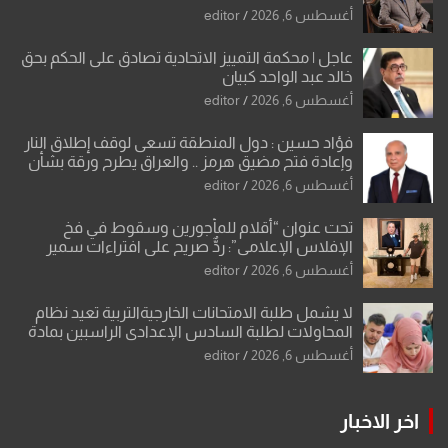
أغسطس 6, 2026
editor
عاجل | محكمة التمييز الاتحادية تصادق على الحكم بحق
خالد عبد الواحد كبيان
أغسطس 6, 2026
editor
فؤاد حسين : دول المنطقة تسعى لوقف إطلاق النار
وإعادة فتح مضيق هرمز .. والعراق يطرح ورقة بشأن
تحولات القدس
أغسطس 6, 2026
editor
تحت عنوان “أقلام للمأجورين وسقوط في فخ
الإفلاس الإعلامي”: ردٌّ صريح على افتراءات سمير
الشكرجي
أغسطس 6, 2026
editor
لا يشمل طلبة الامتحانات الخارجيةالتربية تعيد نظام
المحاولات لطلبة السادس الإعدادي الراسبين بمادة
أو مادتين
أغسطس 6, 2026
editor
اخر الاخبار