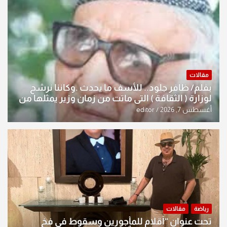
مقالات
بقلم/ ظافر جلود.. للأسف ما يحدث .وكاننا نرشح
لوزارة ( الثقافة ) التي ماتت من زمان وزير يمثلها من
النخبة والإرث العظيم للثقافة العراقية..
أغسطس 7, 2026
editor
رياضة
مقالات
تحت عنوان “أقلام للمأجورين وسقوط في فخ