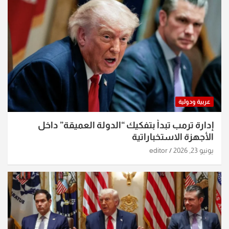
عربية ودولية
إدارة ترمب تبدأ بتفكيك “الدولة العميقة” داخل
الأجهزة الاستخباراتية
يونيو 23, 2026
editor