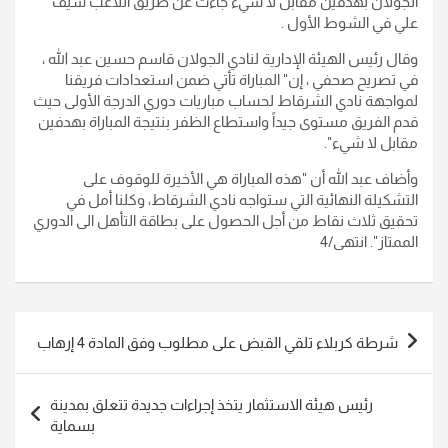
الجولان بهدفين مقابل لا شيء جاءت عن طريق اللاعب سيف
علي في الشوط الأول .
وقال رئيس الهيئة الإدارية لنادي الجولان قاسم حسين عبد الله ،
في تصريح صحفي ، إن" المباراة تأتي ضمن استعدادات فريقنا
لمواجهة نادي الشرقاط لحساب مباريات دوري الدرجة الأولى حيث
قدم الفريق مستوى جيداً واستطاع الظفر بنتيجة المباراة بهدفين
مقابل لا شيء".
وأضاف عبد الله أن "هذه المباراة هي الأخيرة للوقوف على
التشكيلة النهائية التي ستواجه نادي الشرقاط، وكلنا أمل في
تحقيق ثلاث نقاط من أجل الحصول على بطاقة التأهل الى الدوري
الممتاز". انتهى/4
تصفّح
شرطة كربلاء تلقي القبض على مطلوب وفق المادة 4 إرهاب
المقالات
رئيس هيئة الاستثمار يتخذ إجراءات جديدة تتعلق بمدينة
بسماية