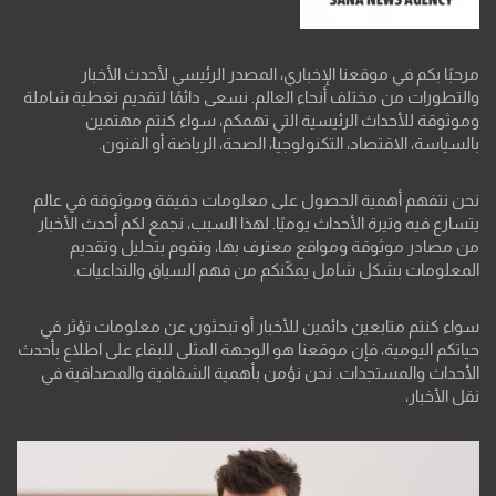
مرحبًا بكم في موقعنا الإخباري، المصدر الرئيسي لأحدث الأخبار
والتطورات من مختلف أنحاء العالم. نسعى دائمًا لتقديم تغطية شاملة
وموثوقة للأحداث الرئيسية التي تهمكم، سواء كنتم مهتمين
بالسياسة، الاقتصاد، التكنولوجيا، الصحة، الرياضة أو الفنون.
نحن نتفهم أهمية الحصول على معلومات دقيقة وموثوقة في عالم
يتسارع فيه وتيرة الأحداث يوميًا. لهذا السبب، نجمع لكم أحدث الأخبار
من مصادر موثوقة ومواقع معترف بها، ونقوم بتحليل وتقديم
المعلومات بشكل شامل يمكّنكم من فهم السياق والتداعيات.
سواء كنتم متابعين دائمين للأخبار أو تبحثون عن معلومات تؤثر في
حياتكم اليومية، فإن موقعنا هو الوجهة المثلى للبقاء على اطلاع بأحدث
الأحداث والمستجدات. نحن نؤمن بأهمية الشفافية والمصداقية في
نقل الأخبار،