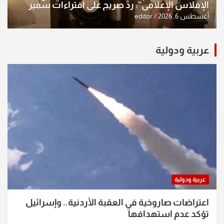
الإفلاس الإعلامي”: ردٌّ صريح على افتراءات سمير
الشكرجي
أغسطس 6, 2026
editor
عربية ودولية
عربية ودولية
اعتراضات صاروخية في العقبة الأردنية.. وإسرائيل
تؤكد عدم استهدافها