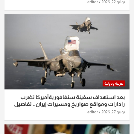
يوليو 22, 2026
editor
عربية ودولية
بعد استهداف سفينة سنغافوريةأميركا تضرب
رادارات ومواقع صواريخ ومسيرات إيران.. تفاصيل
الساعات الماضية
يونيو 27, 2026
editor