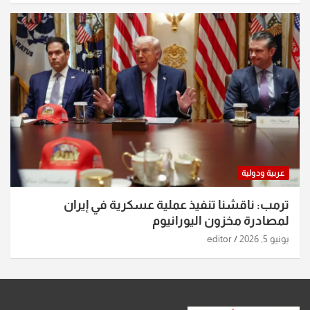
عربية ودولية
ترمب: ناقشنا تنفيذ عملية عسكرية في إيران
لمصادرة مخزون اليورانيوم
يونيو 5, 2026
editor