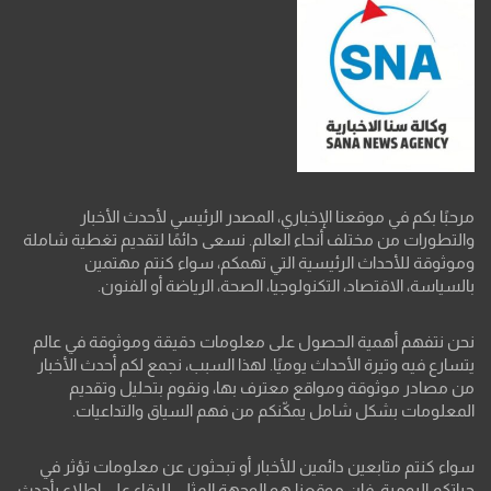
مرحبًا بكم في موقعنا الإخباري، المصدر الرئيسي لأحدث الأخبار
والتطورات من مختلف أنحاء العالم. نسعى دائمًا لتقديم تغطية شاملة
وموثوقة للأحداث الرئيسية التي تهمكم، سواء كنتم مهتمين
بالسياسة، الاقتصاد، التكنولوجيا، الصحة، الرياضة أو الفنون.
نحن نتفهم أهمية الحصول على معلومات دقيقة وموثوقة في عالم
يتسارع فيه وتيرة الأحداث يوميًا. لهذا السبب، نجمع لكم أحدث الأخبار
من مصادر موثوقة ومواقع معترف بها، ونقوم بتحليل وتقديم
المعلومات بشكل شامل يمكّنكم من فهم السياق والتداعيات.
سواء كنتم متابعين دائمين للأخبار أو تبحثون عن معلومات تؤثر في
حياتكم اليومية، فإن موقعنا هو الوجهة المثلى للبقاء على اطلاع بأحدث