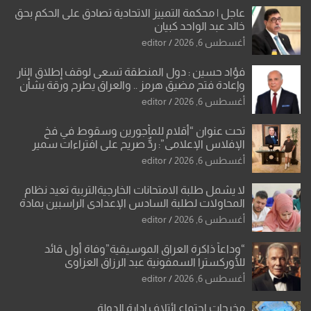
عاجل | محكمة التمييز الاتحادية تصادق على الحكم بحق
خالد عبد الواحد كبيان
أغسطس 6, 2026
editor
فؤاد حسين : دول المنطقة تسعى لوقف إطلاق النار
وإعادة فتح مضيق هرمز .. والعراق يطرح ورقة بشأن
تحولات القدس
أغسطس 6, 2026
editor
تحت عنوان “أقلام للمأجورين وسقوط في فخ
الإفلاس الإعلامي”: ردٌّ صريح على افتراءات سمير
الشكرجي
أغسطس 6, 2026
editor
لا يشمل طلبة الامتحانات الخارجيةالتربية تعيد نظام
المحاولات لطلبة السادس الإعدادي الراسبين بمادة
أو مادتين
أغسطس 6, 2026
editor
“وداعاً ذاكرة العراق الموسيقية”وفاة أول قائد
للأوركسترا السمفونية عبد الرزاق العزاوي
أغسطس 6, 2026
editor
مخرجات اجتماع ائتلاف إدارة الدولة