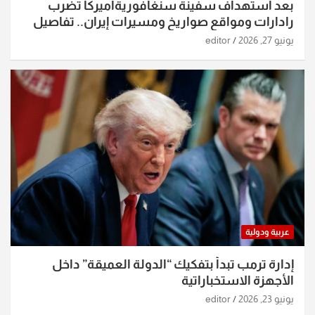
بعد استهداف سفينة سنغافوريةأميركا تضرب
رادارات ومواقع صواريخ ومسيرات إيران.. تفاصيل
الساعات الماضية
يونيو 27, 2026
editor
عربية ودولية
إدارة ترمب تبدأ بتفكيك “الدولة العميقة” داخل
الأجهزة الاستخباراتية
يونيو 23, 2026
editor