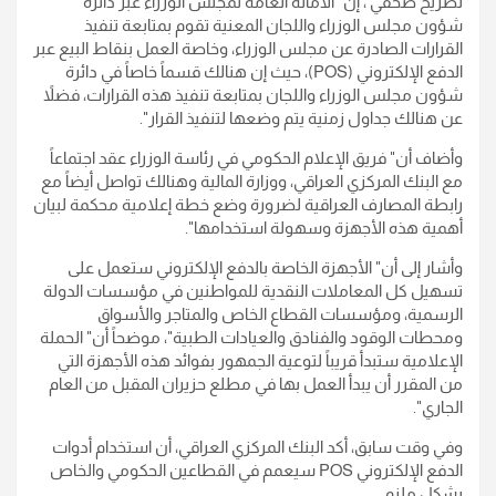
تصريح صحفي ، إن" الأمانة العامة لمجلس الوزراء عبر دائرة
شؤون مجلس الوزراء واللجان المعنية تقوم بمتابعة تنفيذ
القرارات الصادرة عن مجلس الوزراء، وخاصة العمل بنقاط البيع عبر
الدفع الإلكتروني (POS)، حيث إن هنالك قسماً خاصاً في دائرة
شؤون مجلس الوزراء واللجان بمتابعة تنفيذ هذه القرارات، فضلاً
عن هنالك جداول زمنية يتم وضعها لتنفيذ القرار".
وأضاف أن" فريق الإعلام الحكومي في رئاسة الوزراء عقد اجتماعاً
مع البنك المركزي العراقي، ووزارة المالية وهنالك تواصل أيضاً مع
رابطة المصارف العراقية لضرورة وضع خطة إعلامية محكمة لبيان
أهمية هذه الأجهزة وسهولة استخدامها".
وأشار إلى أن" الأجهزة الخاصة بالدفع الإلكتروني ستعمل على
تسهيل كل المعاملات النقدية للمواطنين في مؤسسات الدولة
الرسمية، ومؤسسات القطاع الخاص والمتاجر والأسواق
ومحطات الوقود والفنادق والعيادات الطبية"، موضحاً أن" الحملة
الإعلامية ستبدأ قريباً لتوعية الجمهور بفوائد هذه الأجهزة التي
من المقرر أن يبدأ العمل بها في مطلع حزيران المقبل من العام
الجاري".
وفي وقت سابق، أكد البنك المركزي العراقي، أن استخدام أدوات
الدفع الإلكتروني POS سيعمم في القطاعين الحكومي والخاص
بشكل ملزم.