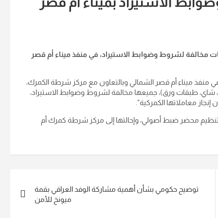
 وضوابط الاستيراد بميناء أم قصر
 المنافذ الحدودية، اليوم الخميس، عن ضبط (7) حاويات مخالفة لشروط وضوابط الاستيراد، في منفذ ميناء أم قصر
وظفي منفذ ميناء أم قصر الشمالي وبالتعاون مع مركز شرطة الكمرك،
ما تحتوي (شاشات بلازما، شاي، طبقات ورق)، جميعها مخالفة لشروط وضوابط الاستيراد،
 إنجاز معاملاتها الكمركية".
، وتنظيم محضر ضبط أصولي، وإحالتها إلى مركز شرطة كمرك أم
توضيح حكومي بشأن أهمية مشاركة الوفد العراقي بقمة
ميونخ للأمن