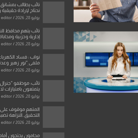
نائب يطالب بمشانق 
نحتاج لإرادة حقيقية 
رادعة تمنع استمرار ا
يوليو 28, 2026
editor
المال العام”.
نائب يتهم محافظ ال
إدارية وحزبية ومحاباة
الأراضي
يوليو 28, 2026
editor
نواب : فساد الكهرباء
ملفي “نور زهير وعدنا
نصر الله يكشف فرو
يوليو 28, 2026
editor
بأسعار معدات الكهر
نائب: موظفو “جنرال 
يتمتعون بامتيازات لا
رئيس الوزراء ان الش
يوليو 28, 2026
editor
للعراق بانه بلد ضع
شروطها
المتهم موقوف على 
دينار في منزل مسؤو
يوليو 28, 2026
editor
الدين و6 عقارات باسم زوجته
محامون يحتجون أمام