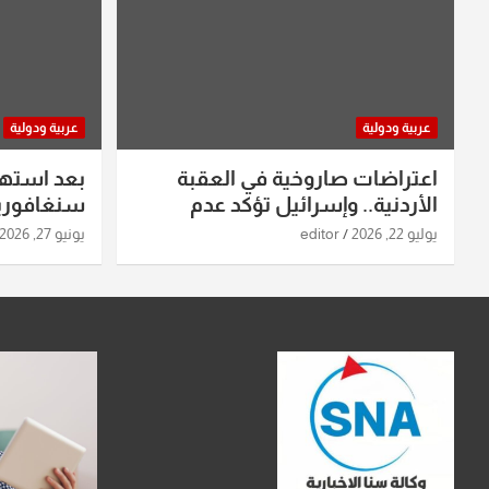
عربية ودولية
عربية ودولية
اعتراضات صاروخية في العقبة
بعد استه
الأردنية.. وإسرائيل تؤكد عدم
سنغافورية
استهدافها
ومواقع صو
يوليو 22, 2026
editor
يونيو 27, 2026
تفاصيل ال