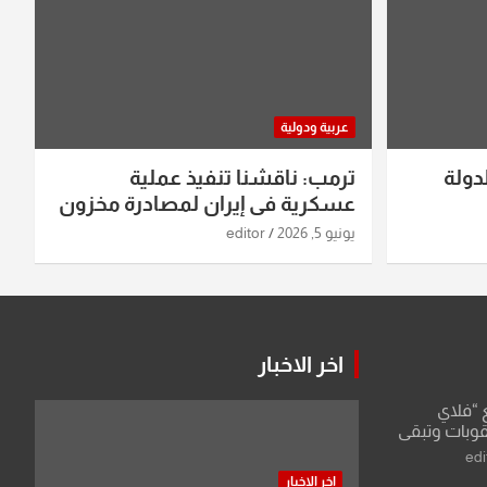
عربية ودولية
دولة
ترمب: ناقشنا تنفيذ عملية
عسكرية في إيران لمصادرة مخزون
اليورانيوم
يونيو 5, 2026
editor
اخر الاخبار
ع “فلاي
قوبات وتبقي
edi
اخر الاخبار