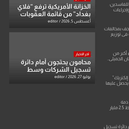
للفاسدين:
الخزانة الأمريكية ترفع “فلاي
وإجراءات
بغداد” من قائمة العقوبات
لاعتداء على
وتبقي اسم مالكها مدرجا
أغسطس 5, 2026
editor
نجف بمخالفات
 في توزيع
 أكبر من
اخر الاخبار
ن الجميلي..
محامون يحتجون أمام دائرة
قات صادمة
تسجيل الشركات وسط
باء وعقودها
بغداد
يوليو 27, 2026
editor
إلكتريك”
 يحصل عليها
ركة تنظر
يف وتفرض
ذمة
التحقيق..النزاهة تضبط 2.5 مليار
ل بصلاح
 دائرة تسجيل