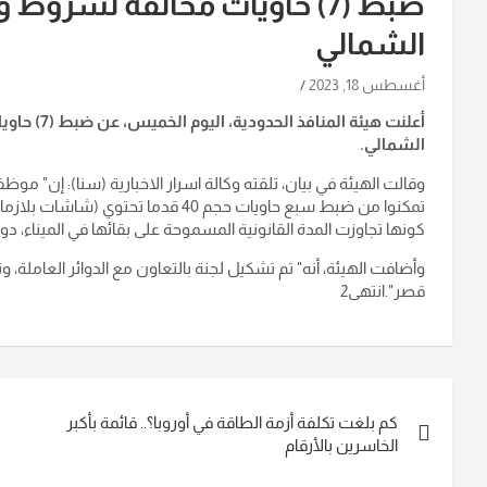
ضبط (7) حاويات مخالفة لشروط
الشمالي
أغسطس 18, 2023
أعلنت هيئة
الشمالي.
وقالت الهيئة في بيان، تلقته وكالة اسرار الاخبارية (سنا): إن" م
تمكنوا من ضبط سبع حاويات حجم 40 قد
كونها تجاوزت المدة القانونية المسموحة على بقائها في الميناء، دون
وأضافت الهيئة، أنه" تم تشكيل لجنة بالتعاون مع الدوائر العاملة
قصر".انتهى2
تصفّح
كم بلغت تكلفة أزمة الطاقة في أوروبا؟.. قائمة بأكبر
المقالات
الخاسرين بالأرقام