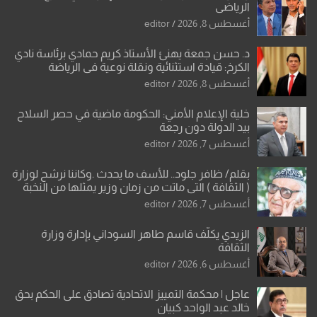
الرياضي
أغسطس 8, 2026
editor
د. حسن جمعة يهنئ الأستاذ كريم حمادي برئاسة نادي
الكرخ: قيادة استثنائية ونقلة نوعية في الرياضة
العراقية
أغسطس 8, 2026
editor
خلية الإعلام الأمني: الحكومة ماضية في حصر السلاح
بيد الدولة دون رجعة
أغسطس 7, 2026
editor
بقلم/ ظافر جلود.. للأسف ما يحدث .وكاننا نرشح لوزارة
( الثقافة ) التي ماتت من زمان وزير يمثلها من النخبة
والإرث العظيم للثقافة العراقية..
أغسطس 7, 2026
editor
الزيدي يكلّف قاسم طاهر السوداني بإدارة وزارة
الثقافة
أغسطس 6, 2026
editor
عاجل | محكمة التمييز الاتحادية تصادق على الحكم بحق
خالد عبد الواحد كبيان