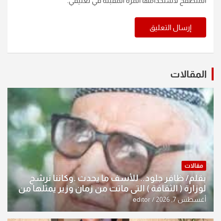
المتصفح لاستخدامها المرة المقبلة في تعليقي.
المقالات
مقالات
بقلم/ ظافر جلود.. للأسف ما يحدث .وكاننا نرشح
لوزارة ( الثقافة ) التي ماتت من زمان وزير يمثلها من
النخبة والإرث العظيم للثقافة العراقية..
أغسطس 7, 2026
editor