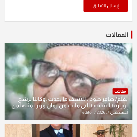
المقالات
مقالات
بقلم/ ظافر جلود.. للأسف ما يحدث .وكاننا نرشح
لوزارة ( الثقافة ) التي ماتت من زمان وزير يمثلها من
النخبة والإرث العظيم للثقافة العراقية..
أغسطس 7, 2026
editor