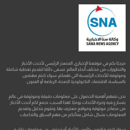
مرحبًا بكم في موقعنا الإخباري، المصدر الرئيسي لأحدث الأخبار
والتطورات من مختلف أنحاء العالم. نسعى دائمًا لتقديم تغطية شاملة
وموثوقة للأحداث الرئيسية التي تهمكم، سواء كنتم مهتمين
بالسياسة، الاقتصاد، التكنولوجيا، الصحة، الرياضة أو الفنون.
نحن نتفهم أهمية الحصول على معلومات دقيقة وموثوقة في عالم
يتسارع فيه وتيرة الأحداث يوميًا. لهذا السبب، نجمع لكم أحدث الأخبار
من مصادر موثوقة ومواقع معترف بها، ونقوم بتحليل وتقديم
المعلومات بشكل شامل يمكّنكم من فهم السياق والتداعيات.
سواء كنتم متابعين دائمين للأخبار أو تبحثون عن معلومات تؤثر في