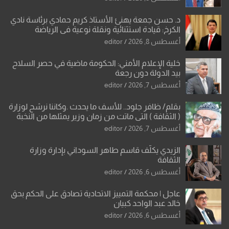
د. حسن جمعة يهنئ الأستاذ كريم حمادي برئاسة نادي
الكرخ: قيادة استثنائية ونقلة نوعية في الرياضة
العراقية
أغسطس 8, 2026
editor
خلية الإعلام الأمني: الحكومة ماضية في حصر السلاح
بيد الدولة دون رجعة
أغسطس 7, 2026
editor
بقلم/ ظافر جلود.. للأسف ما يحدث .وكاننا نرشح لوزارة
( الثقافة ) التي ماتت من زمان وزير يمثلها من النخبة
والإرث العظيم للثقافة العراقية..
أغسطس 7, 2026
editor
الزيدي يكلّف قاسم طاهر السوداني بإدارة وزارة
الثقافة
أغسطس 6, 2026
editor
عاجل | محكمة التمييز الاتحادية تصادق على الحكم بحق
خالد عبد الواحد كبيان
أغسطس 6, 2026
editor