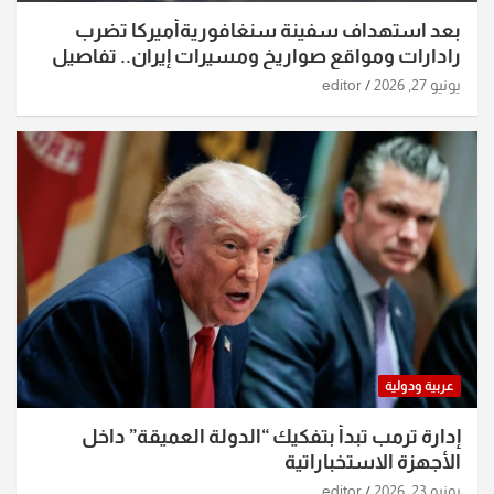
بعد استهداف سفينة سنغافوريةأميركا تضرب
رادارات ومواقع صواريخ ومسيرات إيران.. تفاصيل
الساعات الماضية
يونيو 27, 2026
editor
عربية ودولية
إدارة ترمب تبدأ بتفكيك “الدولة العميقة” داخل
الأجهزة الاستخباراتية
يونيو 23, 2026
editor