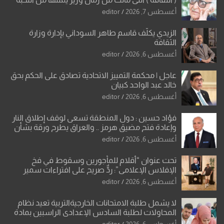
والإرث العظيم للثقافة العراقية..
أغسطس 7, 2026
editor
الزيدي يكلّف قاسم طاهر السوداني بإدارة وزارة
الثقافة
أغسطس 6, 2026
editor
عاجل | محكمة التمييز الاتحادية تصادق على الحكم بحق
خالد عبد الواحد كبيان
أغسطس 6, 2026
editor
فؤاد حسين : دول المنطقة تسعى لوقف إطلاق النار
وإعادة فتح مضيق هرمز .. والعراق يطرح ورقة بشأن
تحولات القدس
أغسطس 6, 2026
editor
تحت عنوان “أقلام للمأجورين وسقوط في فخ
الإفلاس الإعلامي”: ردٌّ صريح على افتراءات سمير
الشكرجي
أغسطس 6, 2026
editor
لا يشمل طلبة الامتحانات الخارجيةالتربية تعيد نظام
المحاولات لطلبة السادس الإعدادي الراسبين بمادة
أو مادتين
أغسطس 6, 2026
editor