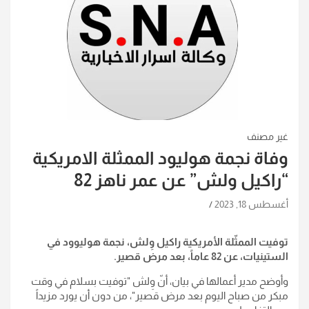
غير مصنف
وفاة نجمة هوليود الممثلة الامريكية
“راكيل ولش” عن عمر ناهز 82
أغسطس 18, 2023
توفيت الممثّلة الأمريكية راكيل وِلش، نجمة هوليوود في
الستينيات، عن 82 عاماً، بعد مرض قصير.
وأوضح مدير أعمالها في بيان، أنّ وِلش "توفيت بسلام في وقت
مبكر من صباح اليوم بعد مرض قصير"، من دون أن يورد مزيداً