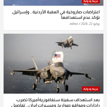
عربية ودولية
اعتراضات صاروخية في العقبة الأردنية.. وإسرائيل
تؤكد عدم استهدافها
يوليو 22, 2026
editor
عربية ودولية
بعد استهداف سفينة سنغافوريةأميركا تضرب
رادارات ومواقع صواريخ ومسيرات إيران.. تفاصيل