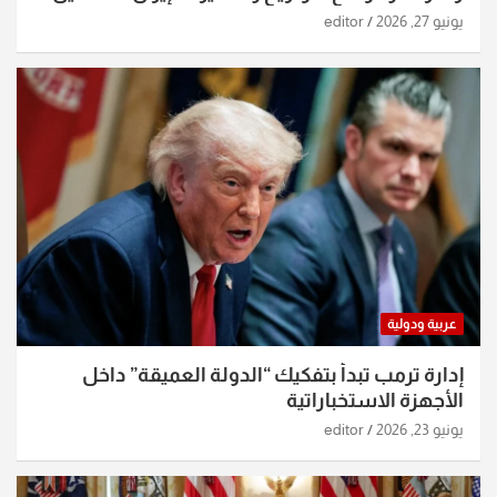
الساعات الماضية
يونيو 27, 2026
editor
عربية ودولية
إدارة ترمب تبدأ بتفكيك “الدولة العميقة” داخل
الأجهزة الاستخباراتية
يونيو 23, 2026
editor