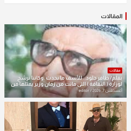
المقالات
مقالات
بقلم/ ظافر جلود.. للأسف ما يحدث .وكاننا نرشح
لوزارة ( الثقافة ) التي ماتت من زمان وزير يمثلها من
النخبة والإرث العظيم للثقافة العراقية..
أغسطس 7, 2026
editor