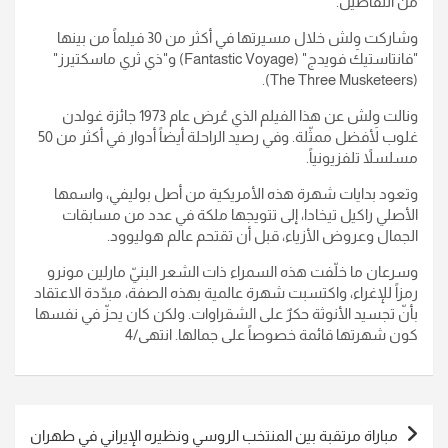
من التفاصيل.
وشاركت وِلش خلال مسيرتها في أكثر من 30 فيلماً من بينها
"فانتاستيك فويدج" (Fantastic Voyage) و"ذي ثري ماسكتيرز"
(The Three Musketeers).
ونالت وِلش عن هذا الفيلم الذي عُرض عام 1973 جائزة غولدن
غلوب لأفضل ممثّلة. وفي رصيد الراحلة أيضاً أدوار في أكثر من 50
مسلسلاً تلفزيونياً.
وتعود بدايات شهرة هذه الأمريكية من أصل بوليفي، واسمها
الأصلي راكيل تيخادا، إلى تتويجها ملكة في عدد من مسابقات
الجمال وعروض الأزياء، قبل أن تقتحم عالم هوليوود.
وسرعان ما خلّفت هذه السمراء ذات الشعر البنيّ مارلين مونرو
رمزاً للإغراء، واكتسبت شهرة عالمية بهذه الصفة، مبدّدة الاعتقاد
بأنّ تجسيد الأنوثة حكرٌ على الشقراوات. ولكن كان يحزّ في نفسها
كون شهرتها قائمة خصوصاً على جمالها. انتهى/4
تصفّح
مباراة مرتقبة بين المنتخب الروسي ونظيره الإيراني في طهران