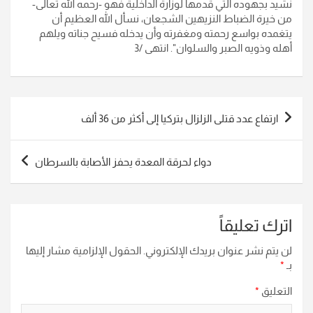
نشيد بجهوده التي قدمها لوزارة الداخلية فهو -رحمه الله تعالى-
من خيرة الضباط النزيهين الشجعان، نسأل الله العظيم أن
يتغمده بواسع رحمته ومغفرته وأن يدخله فسيح جناته ويلهم
أهله وذويه الصبر والسلوان". انتهى /3
تصفّح
ارتفاع عدد قتلى الزلزال بتركيا إلى أكثر من 36 ألف
المقالات
دواء لحرقة المعدة يحفز الأصابة بالسرطان
اترك تعليقاً
لن يتم نشر عنوان بريدك الإلكتروني.
الحقول الإلزامية مشار إليها
بـ
*
التعليق
*