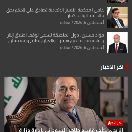
عاجل | محكمة التمييز الاتحادية تصادق على الحكم بحق
خالد عبد الواحد كبيان
أغسطس 6, 2026
editor
فؤاد حسين : دول المنطقة تسعى لوقف إطلاق النار
وإعادة فتح مضيق هرمز .. والعراق يطرح ورقة بشأن
تحولات القدس
أغسطس 6, 2026
editor
اخر الاخبار
اخر الاخبار
الزيدي يكلّف قاسم طاهر السوداني بإدارة وزارة