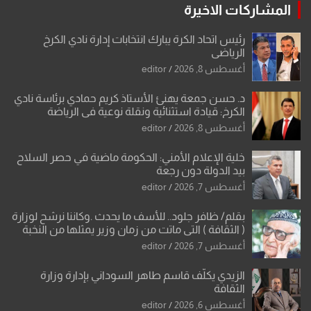
المشاركات الاخيرة
رئيس اتحاد الكرة يبارك انتخابات إدارة نادي الكرخ
الرياضي
أغسطس 8, 2026
editor
د. حسن جمعة يهنئ الأستاذ كريم حمادي برئاسة نادي
الكرخ: قيادة استثنائية ونقلة نوعية في الرياضة
العراقية
أغسطس 8, 2026
editor
خلية الإعلام الأمني: الحكومة ماضية في حصر السلاح
بيد الدولة دون رجعة
أغسطس 7, 2026
editor
بقلم/ ظافر جلود.. للأسف ما يحدث .وكاننا نرشح لوزارة
( الثقافة ) التي ماتت من زمان وزير يمثلها من النخبة
والإرث العظيم للثقافة العراقية..
أغسطس 7, 2026
editor
الزيدي يكلّف قاسم طاهر السوداني بإدارة وزارة
الثقافة
أغسطس 6, 2026
editor