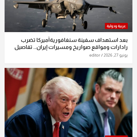
عربية ودولية
بعد استهداف سفينة سنغافوريةأميركا تضرب
رادارات ومواقع صواريخ ومسيرات إيران.. تفاصيل
الساعات الماضية
يونيو 27, 2026
editor