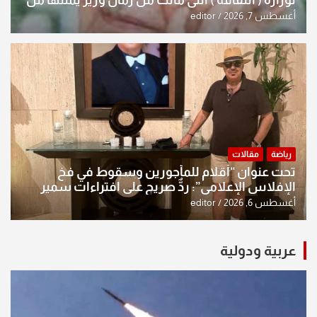
النخبة والإرث العظيم للثقافة العراقية..
أغسطس 7, 2026
editor
رياضة
مقالات
تحت عنوان “أقلام للمأجورين وسقوط في فخ
الإفلاس الإعلامي”: ردٌّ صريح على افتراءات سمير
الشكرجي
أغسطس 6, 2026
editor
عربية ودولية