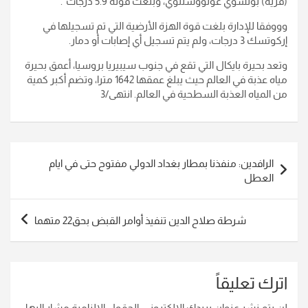
(قرية) بولشوي غولووستنوي، وبلغت قوته 5.9 درجات".
وووفقا للإدارة بلغت قوة الهزة الأرضية التي تم تسجيلها في
إركوتسك 3 درجات، ولم يتم تسجيل أي إصابات أو دمار.
وتعد بحيرة بايكال التي تقع في جنوب سيبيريا بروسيا، أعمق بحيرة
مياه عذبة في العالم حيث يبلغ عمقها 1642 مترا، وتضم أكبر كمية
من المياه العذبة السطحية في العالم. انتهى/3
تصفّح
الرافدين: منفذنا بمطار بغداد الدولي مفتوح حتى في ايام
المقالات
العطل
شرطة صلاح الدين تنفيذ أوامر القبض بحق22 متهما
اترك تعليقاً
لن يتم نشر عنوان بريدك الإلكتروني.
الحقول الإلزامية مشار إليها