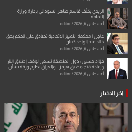
الزيدي يكلّف قاسم طاهر السوداني بإدارة وزارة
الثقافة
أغسطس 6, 2026
editor
عاجل | محكمة التمييز الاتحادية تصادق على الحكم بحق
خالد عبد الواحد كبيان
أغسطس 6, 2026
editor
فؤاد حسين : دول المنطقة تسعى لوقف إطلاق النار
وإعادة فتح مضيق هرمز .. والعراق يطرح ورقة بشأن
تحولات القدس
أغسطس 6, 2026
editor
اخر الاخبار