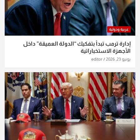
عربية ودولية
إدارة ترمب تبدأ بتفكيك “الدولة العميقة” داخل
الأجهزة الاستخباراتية
يونيو 23, 2026
editor