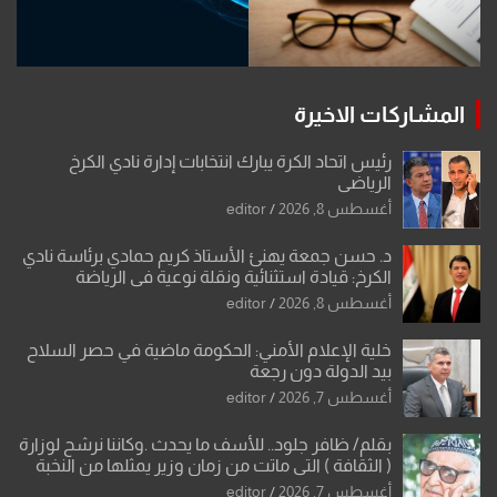
المشاركات الاخيرة
رئيس اتحاد الكرة يبارك انتخابات إدارة نادي الكرخ
الرياضي
أغسطس 8, 2026
editor
د. حسن جمعة يهنئ الأستاذ كريم حمادي برئاسة نادي
الكرخ: قيادة استثنائية ونقلة نوعية في الرياضة
العراقية
أغسطس 8, 2026
editor
خلية الإعلام الأمني: الحكومة ماضية في حصر السلاح
بيد الدولة دون رجعة
أغسطس 7, 2026
editor
بقلم/ ظافر جلود.. للأسف ما يحدث .وكاننا نرشح لوزارة
( الثقافة ) التي ماتت من زمان وزير يمثلها من النخبة
والإرث العظيم للثقافة العراقية..
أغسطس 7, 2026
editor