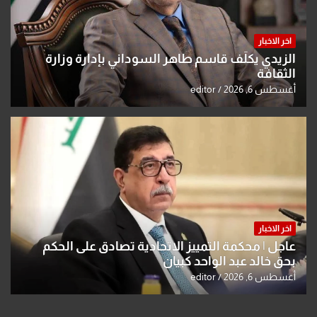
اخر الاخبار
الزيدي يكلّف قاسم طاهر السوداني بإدارة وزارة
الثقافة
أغسطس 6, 2026
editor
اخر الاخبار
عاجل | محكمة التمييز الاتحادية تصادق على الحكم
بحق خالد عبد الواحد كبيان
أغسطس 6, 2026
editor