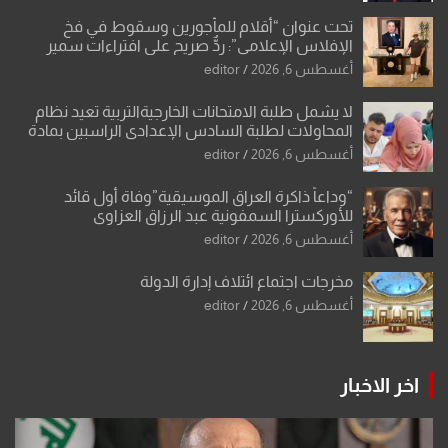
تحت عنوان “أقلام للمأجورين وسقوط في فخ
الإفلاس الإعلامي”: ردٌّ صريح على افتراءات سمير
الشكرجي
أغسطس 6, 2026
editor
لا يشمل طلبة الامتحانات الخارجيةالتربية تعيد نظام
المحاولات لطلبة السادس الإعدادي الراسبين بمادة
أو مادتين
أغسطس 6, 2026
editor
“وداعاً ذاكرة العراق الموسيقية”وفاة أول قائد
للأوركسترا السمفونية عبد الرزاق العزاوي
أغسطس 6, 2026
editor
مخرجات اجتماع ائتلاف إدارة الدولة
أغسطس 6, 2026
editor
اخر الاخبار