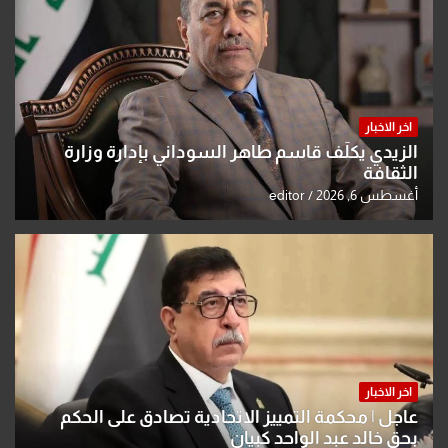
اخر الاخبار
الزيدي يكلّف قاسم طاهر السوداني بإدارة وزارة
الثقافة
أغسطس 6, 2026
editor
اخر الاخبار
عاجل | محكمة التمييز الاتحادية تصادق على الحكم
بحق خالد عبد الواحد كبيان