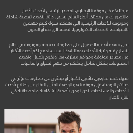
مرحبًا بكم في موقعنا الإخباري، المصدر الرئيسي لأحدث الأخبار
والتطورات من مختلف أنحاء العالم. نسعى دائمًا لتقديم تغطية شاملة
وموثوقة للأحداث الرئيسية التي تهمكم، سواء كنتم مهتمين
بالسياسة، الاقتصاد، التكنولوجيا، الصحة، الرياضة أو الفنون.
نحن نتفهم أهمية الحصول على معلومات دقيقة وموثوقة في عالم
يتسارع فيه وتيرة الأحداث يوميًا. لهذا السبب، نجمع لكم أحدث الأخبار
من مصادر موثوقة ومواقع معترف بها، ونقوم بتحليل وتقديم
المعلومات بشكل شامل يمكّنكم من فهم السياق والتداعيات.
سواء كنتم متابعين دائمين للأخبار أو تبحثون عن معلومات تؤثر في
حياتكم اليومية، فإن موقعنا هو الوجهة المثلى للبقاء على اطلاع بأحدث
الأحداث والمستجدات. نحن نؤمن بأهمية الشفافية والمصداقية في
نقل الأخبار،