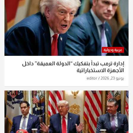
عربية ودولية
إدارة ترمب تبدأ بتفكيك “الدولة العميقة” داخل
الأجهزة الاستخباراتية
يونيو 23, 2026
editor