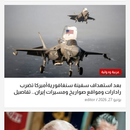
عربية ودولية
بعد استهداف سفينة سنغافوريةأميركا تضرب
رادارات ومواقع صواريخ ومسيرات إيران.. تفاصيل
الساعات الماضية
يونيو 27, 2026
editor