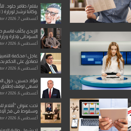
بقلم/ ظافر جلود.. ل
.وكاننا نرشح لوزارة ( ا
ماتت من زم
أغسطس 7, 2026
tor
النخبة والإرث العظيم
العراقية..
الزيدي يكلّف قاسم 
السوداني بإدارة وزارة
أغسطس 6, 2026
tor
عاجل | محكمة التمييز 
تصادق على الحكم بحق
الواحد كبيان
أغسطس 6, 2026
tor
فؤاد حسين : دول ال
تسعى لوقف إطلاق الن
فتح مضيق هرمز .. وا
أغسطس 6, 2026
tor
ورقة بشأن تحولات 
تحت عنوان “أقلام لل
وسقوط في فخ الإ
الإعلامي”: ردٌّ صريح 
أغسطس 6, 2026
tor
سمير الشكرجي
لا يشمل طلبة الامتح