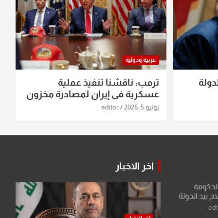
عربية ودولية
دولة
ترمب: ناقشنا تنفيذ عملية
عسكرية في إيران لمصادرة مخزون
اليورانيوم
يونيو 5, 2026
editor
اخر الاخبار
الحكومة
 بيد الدولة
edi