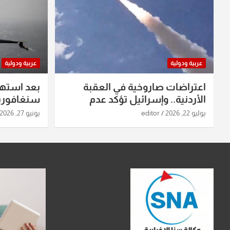
عربية ودولية
عربية ودولية
اعتراضات صاروخية في العقبة
بعد استه
الأردنية.. وإسرائيل تؤكد عدم
سنغافورية
استهدافها
ومواقع صو
يوليو 22, 2026
editor
يونيو 27, 2026
تفاصيل ال