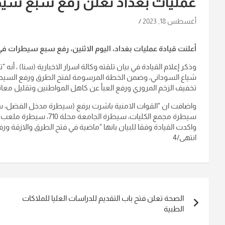
عمليات بغداد تعلن رفع سبع سي
أغسطس 18, 2023
أعلنت قيادة عمليات بغداد، اليوم الاثنين، رفع سبع سيطرات ف
وذكر إعلام القيادة في بيان تلقته وكالة اسرار الاخبارية (سنا) ، أنه
شياع السوداني، وضمن الخطة المرسومة لفتح الطرق ورفع السيطرا
تخفيف الزخم المروري ورفع العبأ عن كاهل المواطنين وتقليل معا
واضافت ان "القوات الامنية باشرت برفع (سيطرة مدخل الفضل، 
سيطرة مجمع الكليات، سيطرة الجامعة محلة 710، سيطرة ملعب الشعب) وتحويلهن الى مرابطات وذلك في جانب الرصافة".
واكدت القيادة وفقا للبيان بانها "ماضية في فتح الطرق والازقة
انتهى/4
تصفّح
الصحة تعلن فتح باب التقديم للدراسات العليا للملاكات
المقالات
الطبية