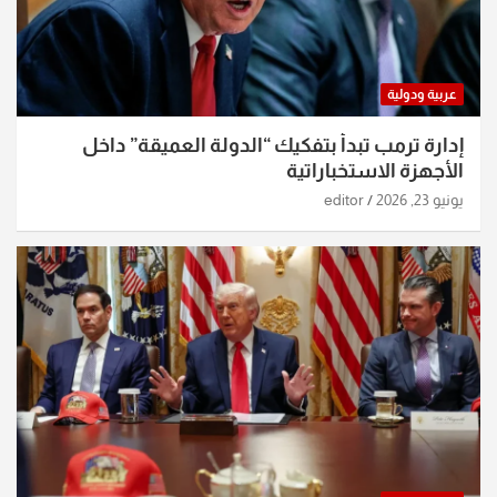
عربية ودولية
إدارة ترمب تبدأ بتفكيك “الدولة العميقة” داخل
الأجهزة الاستخباراتية
يونيو 23, 2026
editor