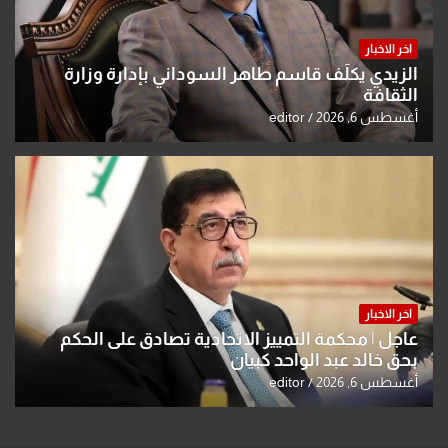
اخر الاخبار
الزيدي يكلّف قاسم طاهر السوداني بإدارة وزارة
الثقافة
أغسطس 6, 2026
editor
اخر الاخبار
عاجل | محكمة التمييز الاتحادية تصادق على الحكم
بحق خالد عبد الواحد كبيان
أغسطس 6, 2026
editor