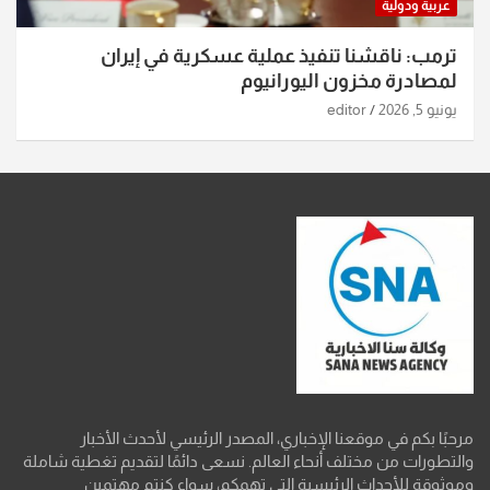
عربية ودولية
ترمب: ناقشنا تنفيذ عملية عسكرية في إيران
لمصادرة مخزون اليورانيوم
يونيو 5, 2026
editor
مرحبًا بكم في موقعنا الإخباري، المصدر الرئيسي لأحدث الأخبار
والتطورات من مختلف أنحاء العالم. نسعى دائمًا لتقديم تغطية شاملة
وموثوقة للأحداث الرئيسية التي تهمكم، سواء كنتم مهتمين