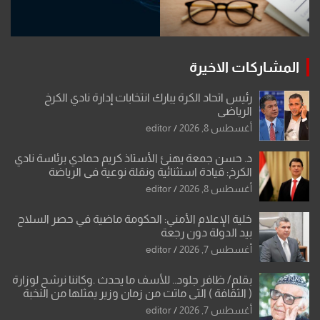
المشاركات الاخيرة
رئيس اتحاد الكرة يبارك انتخابات إدارة نادي الكرخ
الرياضي
أغسطس 8, 2026
editor
د. حسن جمعة يهنئ الأستاذ كريم حمادي برئاسة نادي
الكرخ: قيادة استثنائية ونقلة نوعية في الرياضة
العراقية
أغسطس 8, 2026
editor
خلية الإعلام الأمني: الحكومة ماضية في حصر السلاح
بيد الدولة دون رجعة
أغسطس 7, 2026
editor
بقلم/ ظافر جلود.. للأسف ما يحدث .وكاننا نرشح لوزارة
( الثقافة ) التي ماتت من زمان وزير يمثلها من النخبة
والإرث العظيم للثقافة العراقية..
أغسطس 7, 2026
editor