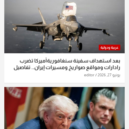
عربية ودولية
بعد استهداف سفينة سنغافوريةأميركا تضرب
رادارات ومواقع صواريخ ومسيرات إيران.. تفاصيل
الساعات الماضية
يونيو 27, 2026
editor