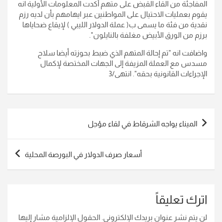
المفاجئة من القاء القبض على متهم أكدت المعلومات الأولية انه
يقوم بعمليات الاحتيال على المواطنين عبر ايهامهم بأن لديه رزم
نقدية من فئة ما يسمى ب( عملة الدولار الليبي ) لإيقاع ضحاياها
برزم من الورق الأبيض مغلفة بالنايلون
".
واضافت انه "تم إحالة المتهم الذي ضبط بحوزته أيضا سلاح
مسدس مع العملة المزيفة إلى الجهات المختصة لإكمال
الإجراءات القانونية بحقه
". انتهى/3
تصفّح
الميناء يواجه الشرقاط في لقاء مؤجل
المقالات
أسعار صرف الدولار في البورصة المحلية
اترك تعليقاً
لن يتم نشر عنوان بريدك الإلكتروني.
الحقول الإلزامية مشار إليها