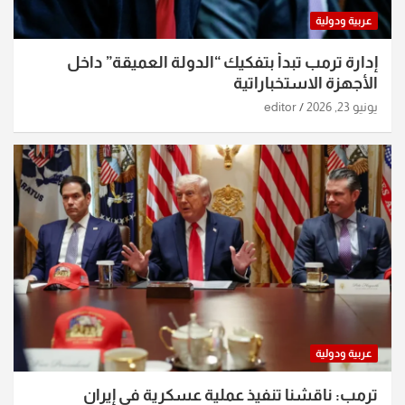
عربية ودولية
إدارة ترمب تبدأ بتفكيك “الدولة العميقة” داخل
الأجهزة الاستخباراتية
يونيو 23, 2026
editor
عربية ودولية
ترمب: ناقشنا تنفيذ عملية عسكرية في إيران