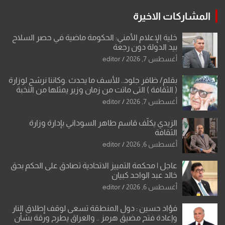
المشاركات الاخيرة
خلية الإعلام الأمني: الحكومة ماضية في حصر السلاح
بيد الدولة دون رجعة
أغسطس 7, 2026
editor
بقلم/ ظافر جلود.. للأسف ما يحدث .وكاننا نرشح لوزارة
( الثقافة ) التي ماتت من زمان وزير يمثلها من النخبة
والإرث العظيم للثقافة العراقية..
أغسطس 7, 2026
editor
الزيدي يكلّف قاسم طاهر السوداني بإدارة وزارة
الثقافة
أغسطس 6, 2026
editor
عاجل | محكمة التمييز الاتحادية تصادق على الحكم بحق
خالد عبد الواحد كبيان
أغسطس 6, 2026
editor
فؤاد حسين : دول المنطقة تسعى لوقف إطلاق النار
وإعادة فتح مضيق هرمز .. والعراق يطرح ورقة بشأن