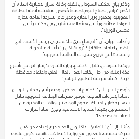
وذكر بيان لمكتب السوداني، تلقته وكالة اسرار الاخبارية (سنا)، أن
الأخير "ترأس، صباح اليوم، اجتماعاً خُصص لمناقشة أتمته البطاقة
التموينية، بحضور وزير التجارة ومدير عام الشركة العامة لتجارة
المواد الغذائية ورئيس هيئة المستشارين في مكتب رئيس
مجلس الوزراء
".
وأضاف البيان، أن "الاجتماع جرى خلاله عرض برنامج الأتمتة، الذي
يتضمن اعتماد بطاقة إلكترونية لكل ربّ أسرة مشمولة،
واعتمادها في توزيع مفردات البطاقة التموينية
".
ووجّه السوداني، خلال الاجتماع، وزارة التجارة بـ"إنجاز البرنامج بأسرع
مدّة زمنية، من أجل إيقاف الهدر بالمال العام، واعتماد محافظة
كربلاء كبيئة تجريبية لتطبيق البرنامج
".
وأوضح البيان، أن "الاجتماع استعرض توجيه رئيس مجلس الوزراء
باتخاذ الإجراءات العاجلة، لتوفير مفردات البطاقة التموينية خلال
شهر رمضان المبارك لعموم المواطنين والفئات الفقيرة من
المشمولين بهيئة الحماية الاجتماعية، وجرى اتخاذ القرارات
المناسبة بصددها
".
وأشار إلى أن "التطبيق الإلكتروني الجديد جرى إعداده من قبل
شركة مختصة، بالتعاون مع وزارة الاتصالات، بهدف تكوين قاعدة