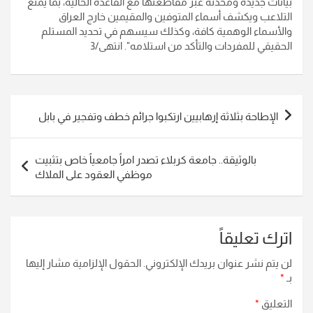
بيانات جديدة ومحدثة عبر مقاطعتها مع القاعدة الحالية، بما يمنع
التلاعب ويكشف أسماء المتوفين والمقيمين خارج العراق
والأسماء الوهمية كافة، وكذلك سيسهم في تحديد المستلم
الحقيقي للمفردات والتأكد من استلامه
". انتهى/3
تصفّح
الإطاحة بثلاثة إرهابيين ارتكبوا جرائم خطف وتفجير في بابل
المقالات
بالوثيقة.. جامعة كربلاء تصدر امراً جامعياً خاص بتثبيت
موظفي العقود على الملاك
اترك تعليقاً
لن يتم نشر عنوان بريدك الإلكتروني.
الحقول الإلزامية مشار إليها
بـ
*
التعليق
*