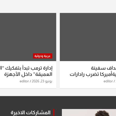
عربية ودولية
داف سفينة
إدارة ترمب تبدأ بتفكيك “ال
أميركا تضرب رادارات
العميقة” داخل الأجهزة
اريخ ومسيرات إيران..
الاستخباراتية
editor
يونيو 23, 2026
editor
ساعات الماضية
المشاركات الاخيرة