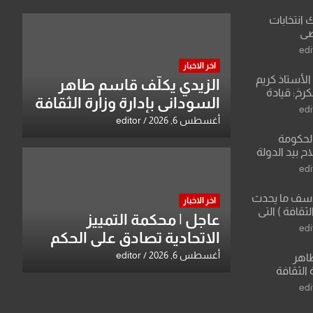
ك انتخابات
اضي
edi
اخر الاخبار
لأستاذ كريم
الزيدي يكلّف قاسم طاهر
كرخ: قيادة
السوداني بإدارة وزارة الثقافة
ة في الرياضة
edi
أغسطس 6, 2026
editor
الحكومة
 بيد الدولة
edi
لأسف ما يحدث
اخر الاخبار
لثقافة ) التي
عاجل | محكمة التمييز
ان وزير يمثلها من
edi
الاتحادية تصادق على الحكم
 للثقافة
بحق خالد عبد الواحد كبيان
أغسطس 6, 2026
editor
طاهر
 الثقافة
edi