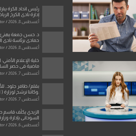
رئيس اتحاد الكرة يبار
إدارة نادي الكرخ الري
أغسطس 8, 2026
tor
د. حسن جمعة يهنئ ا
حمادي برئاسة نادي ال
استثنائية ونقلة نوعي
أغسطس 8, 2026
tor
العراقية
خلية الإعلام الأمني: 
ماضية في حصر السلاح
دون رجعة
أغسطس 7, 2026
tor
بقلم/ ظافر جلود.. ل
.وكاننا نرشح لوزارة ( ا
ماتت من زم
أغسطس 7, 2026
tor
النخبة والإرث العظيم
العراقية..
الزيدي يكلّف قاسم 
السوداني بإدارة وزارة
أغسطس 6, 2026
tor