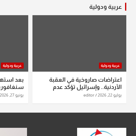
عربية ودولية
عربية ودولية
عربية ودولية
اعتراضات صاروخية في العقبة
بعد استه
الأردنية.. وإسرائيل تؤكد عدم
سنغافورية
استهدافها
ومواقع صو
يوليو 22, 2026
editor
يونيو 27, 2026
تفاصيل ال