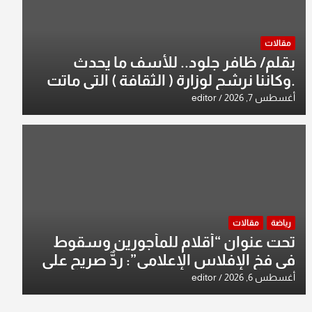
مقالات
بقلم/ ظافر جلود.. للأسف ما يحدث
.وكاننا نرشح لوزارة ( الثقافة ) التي ماتت
من زمان وزير يمثلها من النخبة والإرث
أغسطس 7, 2026
editor
العظيم للثقافة العراقية..
رياضة
مقالات
تحت عنوان “أقلام للمأجورين وسقوط
في فخ الإفلاس الإعلامي”: ردٌّ صريح على
افتراءات سمير الشكرجي
أغسطس 6, 2026
editor