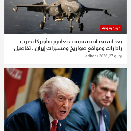
عربية ودولية
بعد استهداف سفينة سنغافوريةأميركا تضرب
رادارات ومواقع صواريخ ومسيرات إيران.. تفاصيل
الساعات الماضية
يونيو 27, 2026
editor