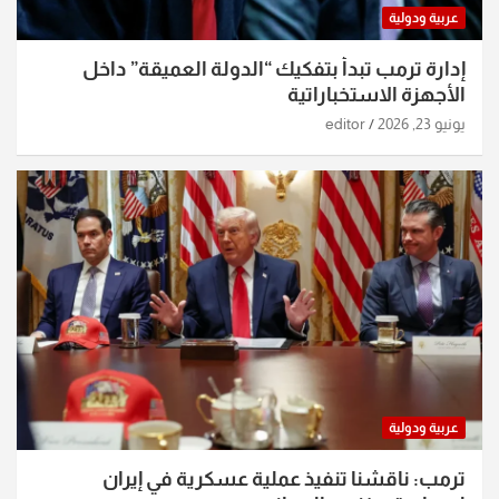
عربية ودولية
إدارة ترمب تبدأ بتفكيك “الدولة العميقة” داخل
الأجهزة الاستخباراتية
يونيو 23, 2026
editor
عربية ودولية
ترمب: ناقشنا تنفيذ عملية عسكرية في إيران