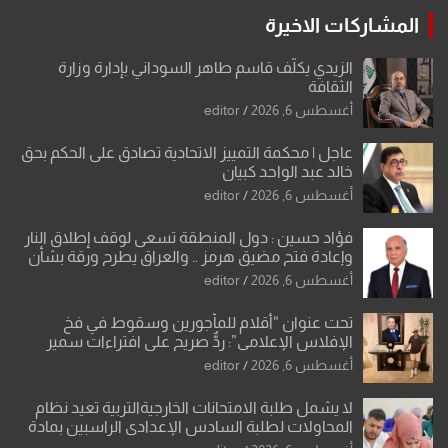
المشاركات الاخيرة
الزيدي يكلّف قاسم طاهر السوداني بإدارة وزارة
الثقافة
أغسطس 6, 2026
editor
عاجل | محكمة التمييز الاتحادية تصادق على الحكم بحق
خالد عبد الواحد كبيان
أغسطس 6, 2026
editor
فؤاد حسين : دول المنطقة تسعى لوقف إطلاق النار
وإعادة فتح مضيق هرمز .. والعراق يطرح ورقة بشأن
تحولات القدس
أغسطس 6, 2026
editor
تحت عنوان “أقلام للمأجورين وسقوط في فخ
الإفلاس الإعلامي”: ردٌّ صريح على افتراءات سمير
الشكرجي
أغسطس 6, 2026
editor
لا يشمل طلبة الامتحانات الخارجيةالتربية تعيد نظام
المحاولات لطلبة السادس الإعدادي الراسبين بمادة
أو مادتين