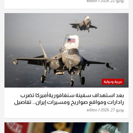
يوليو 22, 2026
editor
عربية ودولية
بعد استهداف سفينة سنغافوريةأميركا تضرب
رادارات ومواقع صواريخ ومسيرات إيران.. تفاصيل
الساعات الماضية
يونيو 27, 2026
editor