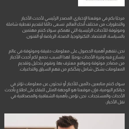
مرحبًا بكم في موقعنا الإخباري، المصدر الرئيسي لأحدث الأخبار
والتطورات من مختلف أنحاء العالم. نسعى دائمًا لتقديم تغطية شاملة
وموثوقة للأحداث الرئيسية التي تهمكم، سواء كنتم مهتمين
بالسياسة، الاقتصاد، التكنولوجيا، الصحة، الرياضة أو الفنون.
نحن نتفهم أهمية الحصول على معلومات دقيقة وموثوقة في عالم
يتسارع فيه وتيرة الأحداث يوميًا. لهذا السبب، نجمع لكم أحدث الأخبار
من مصادر موثوقة ومواقع معترف بها، ونقوم بتحليل وتقديم
المعلومات بشكل شامل يمكّنكم من فهم السياق والتداعيات.
سواء كنتم متابعين دائمين للأخبار أو تبحثون عن معلومات تؤثر في
حياتكم اليومية، فإن موقعنا هو الوجهة المثلى للبقاء على اطلاع بأحدث
الأحداث والمستجدات. نحن نؤمن بأهمية الشفافية والمصداقية في
نقل الأخبار،