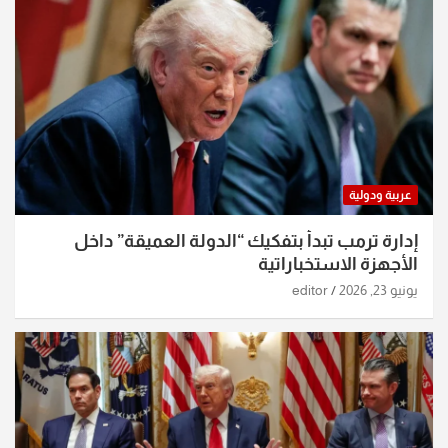
عربية ودولية
إدارة ترمب تبدأ بتفكيك “الدولة العميقة” داخل
الأجهزة الاستخباراتية
يونيو 23, 2026
editor