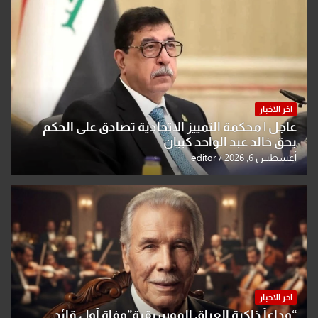
اخر الاخبار
عاجل | محكمة التمييز الاتحادية تصادق على الحكم
بحق خالد عبد الواحد كبيان
أغسطس 6, 2026
editor
اخر الاخبار
“وداعاً ذاكرة العراق الموسيقية”وفاة أول قائد