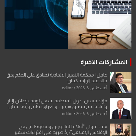
المشاركات الاخيرة
عاجل | محكمة التمييز الاتحادية تصادق على الحكم بحق
خالد عبد الواحد كبيان
أغسطس 6, 2026
editor
فؤاد حسين : دول المنطقة تسعى لوقف إطلاق النار
وإعادة فتح مضيق هرمز .. والعراق يطرح ورقة بشأن
تحولات القدس
أغسطس 6, 2026
editor
تحت عنوان “أقلام للمأجورين وسقوط في فخ
الإفلاس الإعلامي”: ردٌّ صريح على افتراءات سمير