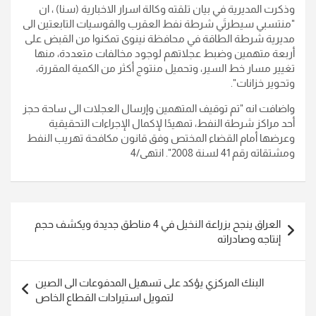
وذكرت المديرية في بيان تلقته وكالة اسرار الاخبارية (سنا) ، ان
"منتسبي سيطرتَي شرطة نفط العقرب والقوسيات التابعتين الى
مديرية شرطة الطاقة في محافظة نينوى تمكنوا من القبض على
أربعة متهمين وضبط عجلاتهم لوجود مخالفات متعددة، منها
تغيير مسار خط السير، وتحميل منتوج أكثر من الكمية المقررة،
وتحوير خزانات".
واضافت انه "تم توقيف المتهمين وإرسال العجلات الى ساحة حجز
أحد مراكز شرطة النفط، تمهيدًا لإكمال الإجراءات التحقيقية
وعرضها أمام القضاء المختص وفق قانون مكافحة تهريب النفط
ومشتقاته رقم 41 لسنة 2008". انتهى/4
تصفّح
العراق ينجح بزراعة النخيل في 4 مناطق جديدة ويكشف حجم
المقالات
إنتاجه وصادراته
البنك المركزي يؤكد على تسهيل المدفوعات الى الصين
لتمويل استيرادات القطاع الخاص