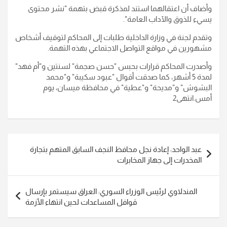
وأضاف أن اعتقالهما استند لمذكرة قبض بتهمة "نشر محتوى
يسيء للذوق والآداب العامة".
وتقدم لجنة في وزارة الداخلية طلبات إلى المحاكم لتوقيف أشخاص
مشهورين في مواقع التواصل الاجتماعي بهذه التهمة.
وأصدرت المحاكم قرارات بحبس "حسن صجمة" لسنتين و"أم فهد"
لمدة 5 أشهر، كما صدقت أقوال "عبود سكيبة" و"محمد
البشوش" و"مديحة" و"عطية" في محافظة ميسان، يوم
أمس.انتهى2
تصفّح
عبد الواحد: إعادة نجل محافظ النجف السابق المتهم بتجارة
المقالات
المخدرات إلى جهاز المخابرات
المندلاوي لرئيس الوزراء السوري: العراق سيستمر بإرسال
قوافل المساعدات لحين انتهاء الأزمة