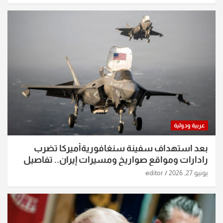
عربية ودولية
بعد استهداف سفينة سنغافوريةأميركا تضرب
رادارات ومواقع صواريخ ومسيرات إيران.. تفاصيل
الساعات الماضية
يونيو 27, 2026
editor