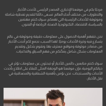
مرحبًا بكم في موقعنا الإخباري، المصدر الرئيسي لأحدث الأخبار
والتطورات من مختلف أنحاء العالم. نسعى دائمًا لتقديم تغطية شاملة
وموثوقة للأحداث الرئيسية التي تهمكم، سواء كنتم مهتمين
بالسياسة، الاقتصاد، التكنولوجيا، الصحة، الرياضة أو الفنون.
نحن نتفهم أهمية الحصول على معلومات دقيقة وموثوقة في عالم
يتسارع فيه وتيرة الأحداث يوميًا. لهذا السبب، نجمع لكم أحدث الأخبار
من مصادر موثوقة ومواقع معترف بها، ونقوم بتحليل وتقديم
المعلومات بشكل شامل يمكّنكم من فهم السياق والتداعيات.
سواء كنتم متابعين دائمين للأخبار أو تبحثون عن معلومات تؤثر في
حياتكم اليومية، فإن موقعنا هو الوجهة المثلى للبقاء على اطلاع بأحدث
الأحداث والمستجدات. نحن نؤمن بأهمية الشفافية والمصداقية في
نقل الأخبار،