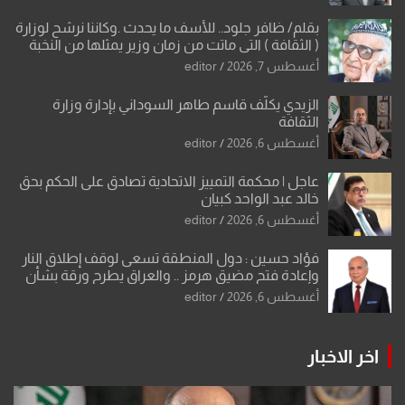
بقلم/ ظافر جلود.. للأسف ما يحدث .وكاننا نرشح لوزارة
( الثقافة ) التي ماتت من زمان وزير يمثلها من النخبة
والإرث العظيم للثقافة العراقية..
أغسطس 7, 2026
editor
الزيدي يكلّف قاسم طاهر السوداني بإدارة وزارة
الثقافة
أغسطس 6, 2026
editor
عاجل | محكمة التمييز الاتحادية تصادق على الحكم بحق
خالد عبد الواحد كبيان
أغسطس 6, 2026
editor
فؤاد حسين : دول المنطقة تسعى لوقف إطلاق النار
وإعادة فتح مضيق هرمز .. والعراق يطرح ورقة بشأن
تحولات القدس
أغسطس 6, 2026
editor
اخر الاخبار