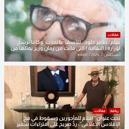
مقالات
بقلم/ ظافر جلود.. للأسف ما يحدث .وكاننا نرشح
لوزارة ( الثقافة ) التي ماتت من زمان وزير يمثلها من
النخبة والإرث العظيم للثقافة العراقية..
أغسطس 7, 2026
editor
رياضة
مقالات
تحت عنوان “أقلام للمأجورين وسقوط في فخ
الإفلاس الإعلامي”: ردٌّ صريح على افتراءات سمير