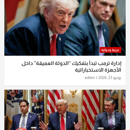
عربية ودولية
إدارة ترمب تبدأ بتفكيك “الدولة العميقة” داخل
الأجهزة الاستخباراتية
يونيو 23, 2026
editor