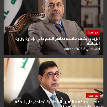
اخر الاخبار
الزيدي يكلّف قاسم طاهر السوداني بإدارة وزارة
الثقافة
أغسطس 6, 2026
editor
اخر الاخبار
عاجل | محكمة التمييز الاتحادية تصادق على الحكم
بحق خالد عبد الواحد كبيان