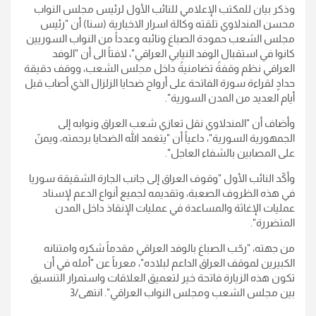
وذكر بيان للمكتب الإعلامي للنائب الأول لرئيس مجلس النواب
محسن المندلاوي تلقته وكالة اسرار الاخبارية (سنا) أن "رئيس
مجلس الشعب حمودة الصباغ ونائبه وعدداً من النواب السوريين
كانوا في استقبال الوفد النيابي العراقي"، لافتاً الى أن "الوفد
العراقي نظم وقفةً تضامنيةً داخل مجلس الشعب، ووقف دقيقة
حدادٍ لقراءة سورة الفاتحة على أرواح ضحايا الزلزال الذي أصاب قبل
أيام العديد من المدن السورية
".
وأضاف أن "المندلاوي نقل تعازي شعب العراق ونوابه إلى
الجمهورية السورية"، داعياً أن "يتغمد الله الضحايا برحمته، ويمنّ
على المصابين بالشفاء العاجل
".
وأكّد النائب الأول "وقوف العراق إلى جانب الجارة الشقيقة سوريا
في هذه الظروف الصعبة، وتقديمه لجميع أنواع الدعم لإسناد
عمليات الإغاثة والمساعدة في عمليات الإنقاذ داخل المدن
المتضررة
".
من جهته، "رحّب الصباغ بالوفد العراقي مقدماً شكره وامتنانه
الكبيرين لموقف العراق الداعم لبلاده"، معرباً عن "أمله في أن
تكون هذه الزيارة فاتحة خير لتعميق العلاقات واستمرار التنسيق
بين مجلس الشعب ومجلس النواب العراقي
". انتهى/3