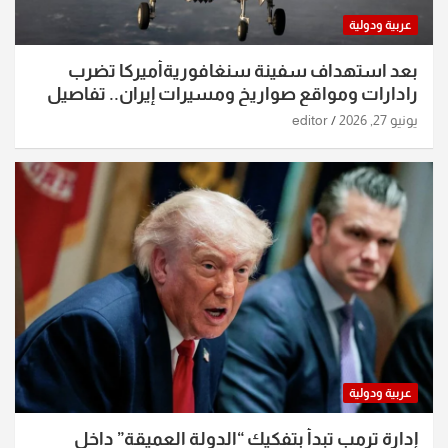
عربية ودولية
بعد استهداف سفينة سنغافوريةأميركا تضرب
رادارات ومواقع صواريخ ومسيرات إيران.. تفاصيل
الساعات الماضية
يونيو 27, 2026
editor
عربية ودولية
إدارة ترمب تبدأ بتفكيك “الدولة العميقة” داخل