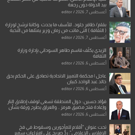
بيد الدولة دون رجعة
أغسطس 7, 2026
editor
بقلم/ ظافر جلود.. للأسف ما يحدث .وكاننا نرشح لوزارة
( الثقافة ) التي ماتت من زمان وزير يمثلها من النخبة
والإرث العظيم للثقافة العراقية..
أغسطس 7, 2026
editor
الزيدي يكلّف قاسم طاهر السوداني بإدارة وزارة
الثقافة
أغسطس 6, 2026
editor
عاجل | محكمة التمييز الاتحادية تصادق على الحكم بحق
خالد عبد الواحد كبيان
أغسطس 6, 2026
editor
فؤاد حسين : دول المنطقة تسعى لوقف إطلاق النار
وإعادة فتح مضيق هرمز .. والعراق يطرح ورقة بشأن
تحولات القدس
أغسطس 6, 2026
editor
تحت عنوان “أقلام للمأجورين وسقوط في فخ
الإفلاس الإعلامي”: ردٌّ صريح على افتراءات سمير