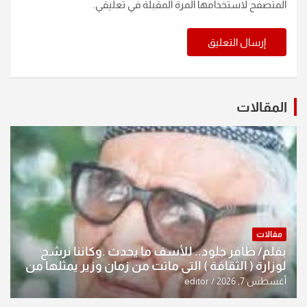
المتصفح لاستخدامها المرة المقبلة في تعليقي.
المقالات
مقالات
بقلم/ ظافر جلود.. للأسف ما يحدث .وكاننا نرشح
لوزارة ( الثقافة ) التي ماتت من زمان وزير يمثلها من
النخبة والإرث العظيم للثقافة العراقية..
أغسطس 7, 2026
editor