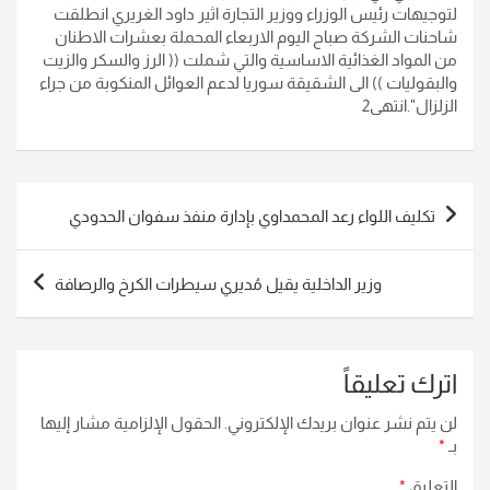
لتوجيهات رئيس الوزراء ووزير التجارة اثير داود الغريري انطلقت
شاحنات الشركة صباح اليوم الاربعاء المحملة بعشرات الاطنان
من المواد الغذائية الاساسية والتي شملت (( الرز والسكر والزيت
والبقوليات )) الى الشقيقة سوريا لدعم العوائل المنكوبة من جراء
الزلزال".انتهى2
تصفّح
تكليف اللواء رعد المحمداوي بإدارة منفذ سفوان الحدودي
المقالات
وزير الداخلية يقيل مُديري سيطرات الكرخ والرصافة
اترك تعليقاً
لن يتم نشر عنوان بريدك الإلكتروني.
الحقول الإلزامية مشار إليها
بـ
*
التعليق
*