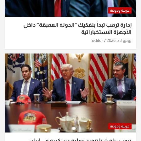
عربية ودولية
إدارة ترمب تبدأ بتفكيك “الدولة العميقة” داخل
الأجهزة الاستخباراتية
يونيو 23, 2026
editor
عربية ودولية
ترمب: ناقشنا تنفيذ عملية عسكرية في إيران