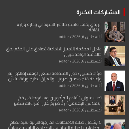
المشاركات الاخيرة
الزيدي يكلّف قاسم طاهر السوداني بإدارة وزارة
الثقافة
أغسطس 6, 2026
editor
عاجل | محكمة التمييز الاتحادية تصادق على الحكم بحق
خالد عبد الواحد كبيان
أغسطس 6, 2026
editor
فؤاد حسين : دول المنطقة تسعى لوقف إطلاق النار
وإعادة فتح مضيق هرمز .. والعراق يطرح ورقة بشأن
تحولات القدس
أغسطس 6, 2026
editor
تحت عنوان “أقلام للمأجورين وسقوط في فخ
الإفلاس الإعلامي”: ردٌّ صريح على افتراءات سمير
الشكرجي
أغسطس 6, 2026
editor
لا يشمل طلبة الامتحانات الخارجيةالتربية تعيد نظام
المحاولات لطلبة السادس الإعدادي الراسبين بمادة