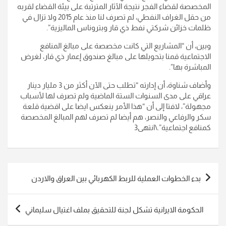
المخصصة لقضاء الفجر نتيجة الآثار المترتبة على بيئة القضاء لقربه
من حقل الغراف النفطي، لم تصرف لنا منذ عام 2015 ولا تزال في
ظلمات خزائن شركتي نفط ذي قار وبتروناس الماليزية”.
وبين، أن “المشاريع التي كانت مخصصة على مبالغ المنافع
الاجتماعية قمنا بتحويلها على مبالغ صندوق إعمار ذي قار، لغرض
المباشرة بها”.
وأضاف شناوة، أن إدارته “تطلب حتى الآن أكثر من 3 مليار دينار
عراقي على مدى السنوات الستة الماضية ولم تصرف لها لأسباب
مجهولة”، لافتا إلى أن “هذا الأمر ينعكس ايضا على اقضية قلعة
سكر والرفاعي والنصر، هم أيضا لم تصرف لهم المبالغ المخصصة
كمنافع اجتماعية”.\انتهى3
تصفّح
بدء الخطوات العملية للربط الكهربائي بين العراق والاردن
المقالات
الحكومة الايرانية تشكل لجنة للتحقيق بملف اغتيال سليماني