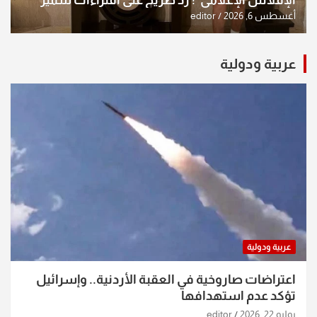
الإفلاس الإعلامي”: ردٌّ صريح على افتراءات سمير
الشكرجي
أغسطس 6, 2026
editor
عربية ودولية
عربية ودولية
اعتراضات صاروخية في العقبة الأردنية.. وإسرائيل
تؤكد عدم استهدافها
يوليو 22, 2026
editor