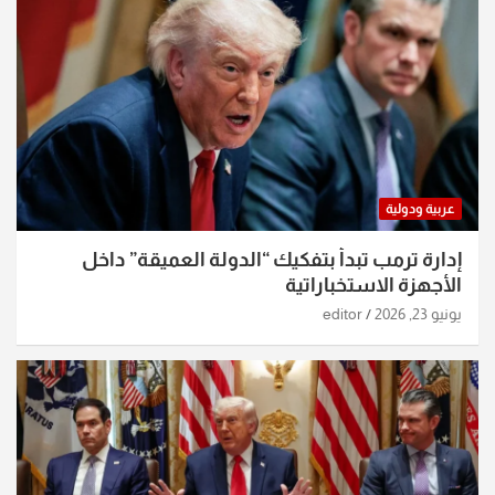
عربية ودولية
إدارة ترمب تبدأ بتفكيك “الدولة العميقة” داخل
الأجهزة الاستخباراتية
يونيو 23, 2026
editor