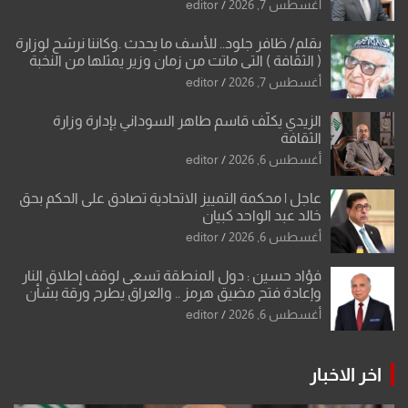
أغسطس 7, 2026
editor
بقلم/ ظافر جلود.. للأسف ما يحدث .وكاننا نرشح لوزارة
( الثقافة ) التي ماتت من زمان وزير يمثلها من النخبة
والإرث العظيم للثقافة العراقية..
أغسطس 7, 2026
editor
الزيدي يكلّف قاسم طاهر السوداني بإدارة وزارة
الثقافة
أغسطس 6, 2026
editor
عاجل | محكمة التمييز الاتحادية تصادق على الحكم بحق
خالد عبد الواحد كبيان
أغسطس 6, 2026
editor
فؤاد حسين : دول المنطقة تسعى لوقف إطلاق النار
وإعادة فتح مضيق هرمز .. والعراق يطرح ورقة بشأن
تحولات القدس
أغسطس 6, 2026
editor
اخر الاخبار