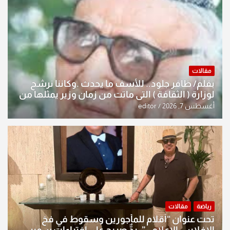
مقالات
بقلم/ ظافر جلود.. للأسف ما يحدث .وكاننا نرشح
لوزارة ( الثقافة ) التي ماتت من زمان وزير يمثلها من
النخبة والإرث العظيم للثقافة العراقية..
أغسطس 7, 2026
editor
رياضة
مقالات
تحت عنوان “أقلام للمأجورين وسقوط في فخ