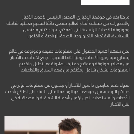
مرحبًا بكم في موقعنا الإخباري، المصدر الرئيسي لأحدث الأخبار
والتطورات من مختلف أنحاء العالم. نسعى دائمًا لتقديم تغطية شاملة
وموثوقة للأحداث الرئيسية التي تهمكم، سواء كنتم مهتمين
بالسياسة، الاقتصاد، التكنولوجيا، الصحة، الرياضة أو الفنون.
نحن نتفهم أهمية الحصول على معلومات دقيقة وموثوقة في عالم
يتسارع فيه وتيرة الأحداث يوميًا. لهذا السبب، نجمع لكم أحدث الأخبار
من مصادر موثوقة ومواقع معترف بها، ونقوم بتحليل وتقديم
المعلومات بشكل شامل يمكّنكم من فهم السياق والتداعيات.
سواء كنتم متابعين دائمين للأخبار أو تبحثون عن معلومات تؤثر في
حياتكم اليومية، فإن موقعنا هو الوجهة المثلى للبقاء على اطلاع بأحدث
الأحداث والمستجدات. نحن نؤمن بأهمية الشفافية والمصداقية في
نقل الأخبار،