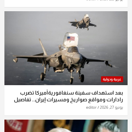
عربية ودولية
بعد استهداف سفينة سنغافوريةأميركا تضرب
رادارات ومواقع صواريخ ومسيرات إيران.. تفاصيل
الساعات الماضية
يونيو 27, 2026
editor