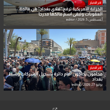
اخر الاخبار
الخزانة الأمريكية ترفع “فلاي بغداد” من قائمة
العقوبات وتبقي اسم مالكها مدرجا
أغسطس 5, 2026
editor
اخر الاخبار
محامون يحتجون أمام دائرة تسجيل الشركات وسط
بغداد
يوليو 27, 2026
editor