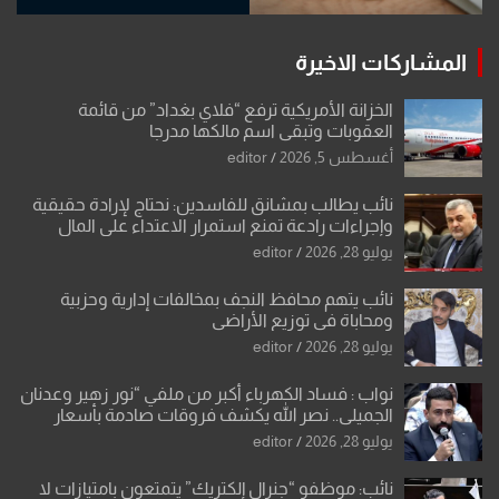
المشاركات الاخيرة
الخزانة الأمريكية ترفع “فلاي بغداد” من قائمة
العقوبات وتبقي اسم مالكها مدرجا
أغسطس 5, 2026
editor
نائب يطالب بمشانق للفاسدين: نحتاج لإرادة حقيقية
وإجراءات رادعة تمنع استمرار الاعتداء على المال
العام”.
يوليو 28, 2026
editor
نائب يتهم محافظ النجف بمخالفات إدارية وحزبية
ومحاباة في توزيع الأراضي
يوليو 28, 2026
editor
نواب : فساد الكهرباء أكبر من ملفي “نور زهير وعدنان
الجميلي.. نصر الله يكشف فروقات صادمة بأسعار
معدات الكهرباء وعقودها
يوليو 28, 2026
editor
نائب: موظفو “جنرال إلكتريك” يتمتعون بامتيازات لا