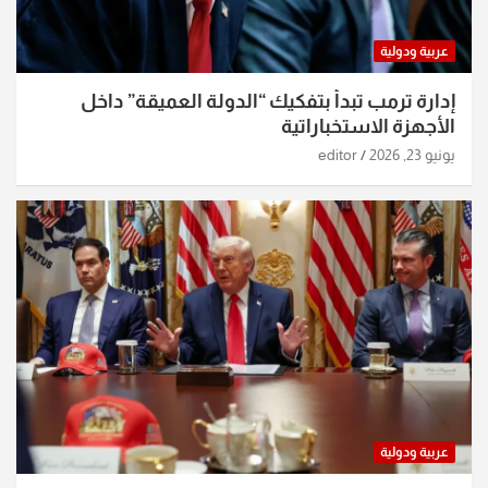
عربية ودولية
إدارة ترمب تبدأ بتفكيك “الدولة العميقة” داخل
الأجهزة الاستخباراتية
يونيو 23, 2026
editor
عربية ودولية