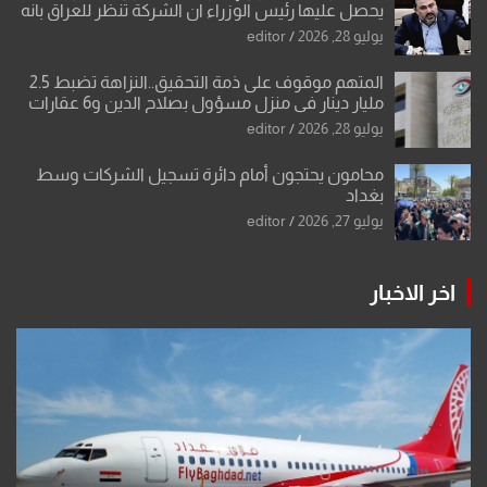
يحصل عليها رئيس الوزراء ان الشركة تنظر للعراق بانه
بلد ضعيف وتفرض شروطها
يوليو 28, 2026
editor
المتهم موقوف على ذمة التحقيق..النزاهة تضبط 2.5
مليار دينار في منزل مسؤول بصلاح الدين و6 عقارات
باسم زوجته
يوليو 28, 2026
editor
محامون يحتجون أمام دائرة تسجيل الشركات وسط
بغداد
يوليو 27, 2026
editor
اخر الاخبار