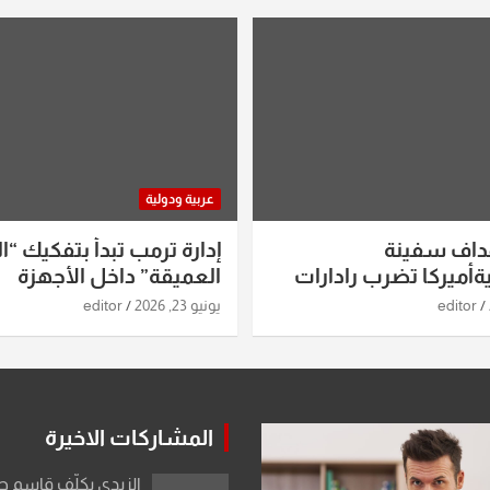
عربية ودولية
داف سفينة
إدارة ترمب تبدأ بتفكيك “ال
أميركا تضرب رادارات
العميقة” داخل الأجهزة
اريخ ومسيرات إيران..
الاستخباراتية
editor
يونيو 23, 2026
editor
ساعات الماضية
المشاركات الاخيرة
الزيدي يكلّف قاسم 