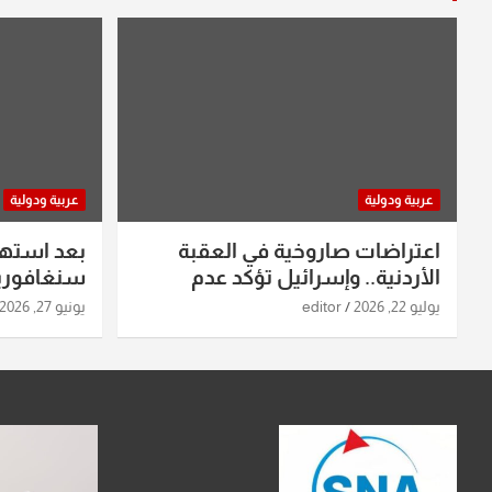
عربية ودولية
عربية ودولية
اعتراضات صاروخية في العقبة
بعد استه
الأردنية.. وإسرائيل تؤكد عدم
سنغافورية
استهدافها
ومواقع صو
يوليو 22, 2026
editor
يونيو 27, 2026
تفاصيل ال