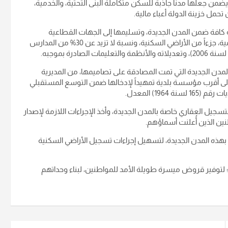
ضمن جعلها مدناً جاذبة للسكن متكاملة البنى التحتية، والخدمية،
حمل خزينة الدولة أعباء مالية.
مة كافة ضمن المدن الجديدة، وتسليمها إلى الجهات القطاعية
المعنية، وتمنحهم حق الانتفاع من المناطق التجارية، الصناعية الخدمية، جزءاً من الأراضي السكنية، ونسبة لا تزيد عن 30% من المدارس
ضي المدن الجديدة التي تمت المصادقة على تصاميمها، من المديرية
إلى أقرب مؤسسة بلدية تمهيداً لإدخالها ضمن التوسع المستقبلي
196) المعدل.
لتسجيل العقاري خاصة بالمدن الجديدة، وأخذ الإجراءات اللازمة لإصدار
ين الذين أُعلنت أسماؤهم.
هذه المدن الجديدة، لتسهيل إجراءات تسجيل الأراضي السكنية
ة؛ لتوفير قروض ميسرة طويلة الأمد للمواطنين، لبناء وحداتهم