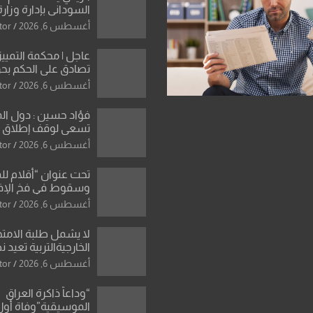
السوداني بإدارة وزارة
أغسطس 6, 2026
tor
عاجل | محكمة التمييز 
تصادق على الحكم بحق
الواحد كبيان
أغسطس 6, 2026
tor
فؤاد حسين : دول ال
تسعى لوقف إطلاق الن
فتح مضيق هرمز .. وا
أغسطس 6, 2026
tor
ورقة بشأن تحولات 
تحت عنوان “أقلام لل
وسقوط في فخ الإ
الإعلامي”: ردٌّ صريح 
أغسطس 6, 2026
tor
سمير الشكرجي
لا يشمل طلبة الامتح
الخارجيةالتربية تعيد 
المحاولات لطلبة ا
أغسطس 6, 2026
tor
الإعدادي الراسبين بم
“وداعاً ذاكرة العراق
الموسيقية”وفاة أول