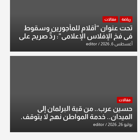
رياضة
مقالات
تحت عنوان “أقلام للمأجورين وسقوط
في فخ الإفلاس الإعلامي”: ردٌّ صريح على
افتراءات سمير الشكرجي
أغسطس 6, 2026
editor
مقالات
حسين عرب.. من قبة البرلمان إلى
الميدان.. خدمة المواطن نهج لا يتوقف.
يوليو 26, 2026
editor