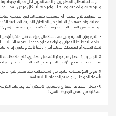
أ‌- آليات استقطاب المطورين أو المستثمرين لكل مدينة جديدة، بما ي
والترفيهية، والصحية، وغيرها، تتوافر فيها أشكال فرص العمل دون ت
ب‌- ضوابط تلزم المطور أو المستثمر بتنفيذ المرافق الخدمية العا
الواقعة ضمن المدن الجديدة، وفقاً لأحكام قانون الاستثمار رقم (13 لسنة 2006)، وتعديلاته والأنظمة والتعليمات الصادرة بموجبه.
7- تلتزم وزارتا المالية والزراعة، باستكمال إجراءات نقل ملكية أرا
العامة للتخطيط العمراني والواقعة خارج حدود التصميم الأساس، 
لتلك البلدية، أو استحداث بلديات أخرى وفقاً لأحكام قانون إدارة البلديات رقم (165 لسنة 4
8- تتولى وزارة العدل عبر دوائر التسجيل العقاري، فتح ملاحظيات ل
سندات طابو لقطع الأراضي المفرزة في هذه المدن بأسماء المواطن
9- تتولى المؤسسات البلدية في المحافظات، فتح قسم بلدي خاص ب
بأسماء المواطنين وتقديم الخدمات البلدية لهم.
10- يتولى المصرف العقاري وصندوق الإسكان أخذ الإجراءات اللازم
السكنية في المدن الجديدة. انتهى 2