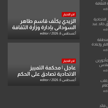
 الثقافة
edi
اخر الاخبار
الاتحادية
الزيدي يكلّف قاسم طاهر
 خالد عبد
السوداني بإدارة وزارة الثقافة
edi
أغسطس 6, 2026
editor
منطقة
ار وإعادة
لعراق يطرح
edi
القدس
مأجورين
اخر الاخبار
فلاس
عاجل | محكمة التمييز
على افتراءات
edi
الاتحادية تصادق على الحكم
بحق خالد عبد الواحد كبيان
أغسطس 6, 2026
editor
انات
نظام
لسادس
edi
ادة أو مادتين
 قائد