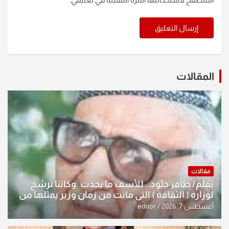
المقالات
مقالات
بقلم/ ظافر جلود.. للأسف ما يحدث .وكاننا نرشح
لوزارة ( الثقافة ) التي ماتت من زمان وزير يمثلها من
النخبة والإرث العظيم للثقافة العراقية..
أغسطس 7, 2026
editor