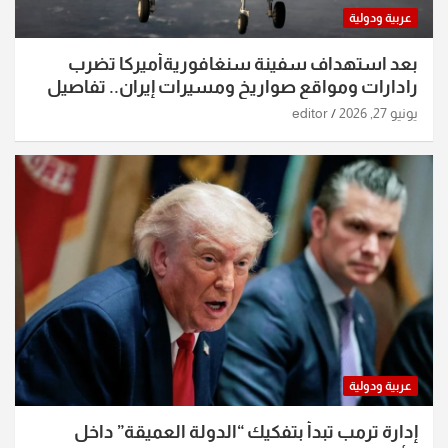
عربية ودولية
بعد استهداف سفينة سنغافوريةأميركا تضرب
رادارات ومواقع صواريخ ومسيرات إيران.. تفاصيل
الساعات الماضية
يونيو 27, 2026
editor
عربية ودولية
إدارة ترمب تبدأ بتفكيك “الدولة العميقة” داخل