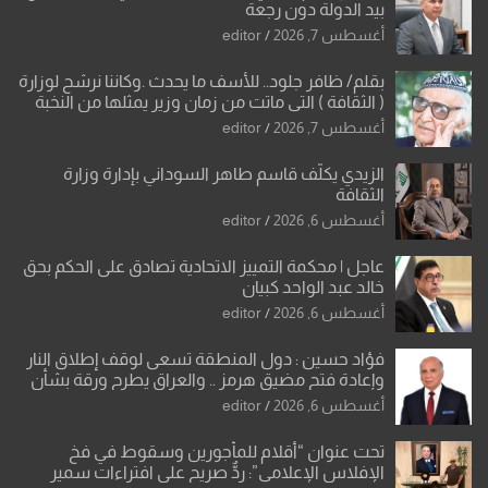
بيد الدولة دون رجعة
أغسطس 7, 2026
editor
بقلم/ ظافر جلود.. للأسف ما يحدث .وكاننا نرشح لوزارة
( الثقافة ) التي ماتت من زمان وزير يمثلها من النخبة
والإرث العظيم للثقافة العراقية..
أغسطس 7, 2026
editor
الزيدي يكلّف قاسم طاهر السوداني بإدارة وزارة
الثقافة
أغسطس 6, 2026
editor
عاجل | محكمة التمييز الاتحادية تصادق على الحكم بحق
خالد عبد الواحد كبيان
أغسطس 6, 2026
editor
فؤاد حسين : دول المنطقة تسعى لوقف إطلاق النار
وإعادة فتح مضيق هرمز .. والعراق يطرح ورقة بشأن
تحولات القدس
أغسطس 6, 2026
editor
تحت عنوان “أقلام للمأجورين وسقوط في فخ
الإفلاس الإعلامي”: ردٌّ صريح على افتراءات سمير