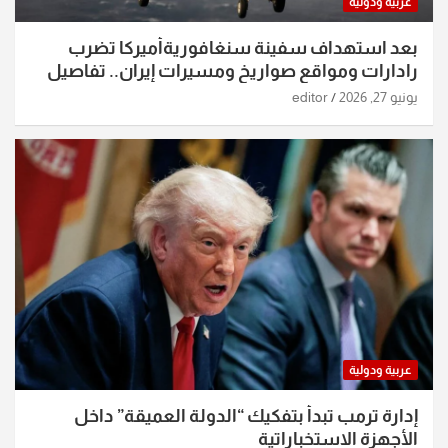
عربية ودولية
بعد استهداف سفينة سنغافوريةأميركا تضرب
رادارات ومواقع صواريخ ومسيرات إيران.. تفاصيل
الساعات الماضية
يونيو 27, 2026
editor
عربية ودولية
إدارة ترمب تبدأ بتفكيك “الدولة العميقة” داخل
الأجهزة الاستخباراتية