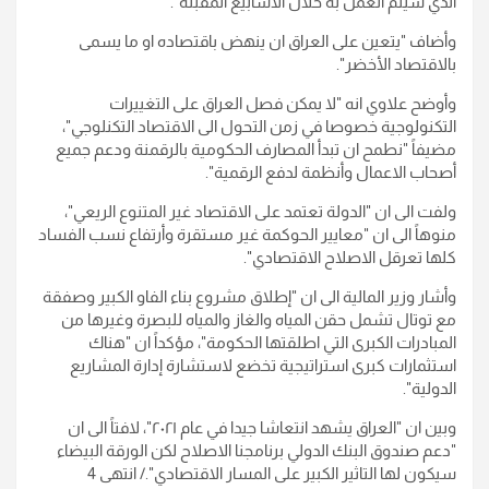
الذي سيتم العمل به خلال الأسابيع المقبلة".
وأضاف "يتعين على العراق ان ينهض باقتصاده او ما يسمى
بالاقتصاد الأخضر".
وأوضح علاوي انه "لا يمكن فصل العراق على التغييرات
التكنولوجية خصوصا في زمن التحول الى الاقتصاد التكنلوجي"،
مضيفاً "نطمح ان تبدأ المصارف الحكومية بالرقمنة ودعم جميع
أصحاب الاعمال وأنظمة لدفع الرقمية".
ولفت الى ان "الدولة تعتمد على الاقتصاد غير المتنوع الريعي"،
منوهاً الى ان "معايير الحوكمة غير مستقرة وأرتفاع نسب الفساد
كلها تعرقل الاصلاح الاقتصادي".
وأشار وزير المالية الى ان "إطلاق مشروع بناء الفاو الكبير وصفقة
مع توتال تشمل حقن المياه والغاز والمياه للبصرة وغيرها من
المبادرات الكبرى التي اطلقتها الحكومة"، مؤكداً ان "هناك
استثمارات كبرى استراتيجية تخضع لاستشارة إدارة المشاريع
الدولية".
وبين ان "العراق يشهد انتعاشا جيدا في عام ٢٠٢١"، لافتاً الى ان
"دعم صندوق البنك الدولي برنامجنا الاصلاح لكن الورقة البيضاء
سيكون لها التاثير الكبير على المسار الاقتصادي"./ انتهى 4