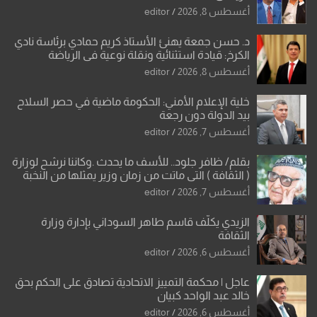
أغسطس 8, 2026
editor
د. حسن جمعة يهنئ الأستاذ كريم حمادي برئاسة نادي
الكرخ: قيادة استثنائية ونقلة نوعية في الرياضة
العراقية
أغسطس 8, 2026
editor
خلية الإعلام الأمني: الحكومة ماضية في حصر السلاح
بيد الدولة دون رجعة
أغسطس 7, 2026
editor
بقلم/ ظافر جلود.. للأسف ما يحدث .وكاننا نرشح لوزارة
( الثقافة ) التي ماتت من زمان وزير يمثلها من النخبة
والإرث العظيم للثقافة العراقية..
أغسطس 7, 2026
editor
الزيدي يكلّف قاسم طاهر السوداني بإدارة وزارة
الثقافة
أغسطس 6, 2026
editor
عاجل | محكمة التمييز الاتحادية تصادق على الحكم بحق
خالد عبد الواحد كبيان
أغسطس 6, 2026
editor