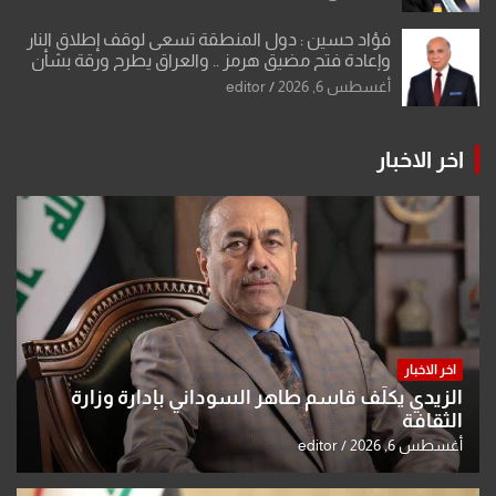
فؤاد حسين : دول المنطقة تسعى لوقف إطلاق النار
وإعادة فتح مضيق هرمز .. والعراق يطرح ورقة بشأن
تحولات القدس
أغسطس 6, 2026
editor
اخر الاخبار
اخر الاخبار
الزيدي يكلّف قاسم طاهر السوداني بإدارة وزارة
الثقافة
أغسطس 6, 2026
editor