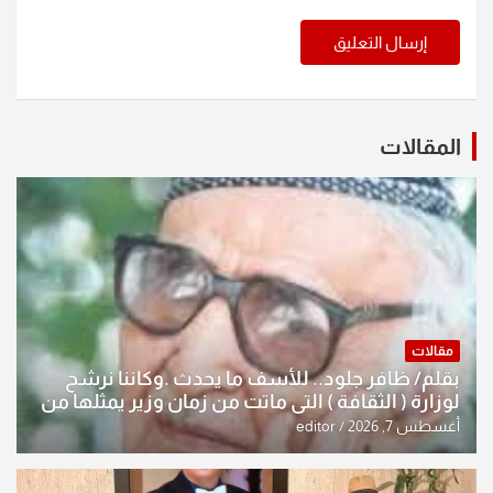
المقالات
مقالات
بقلم/ ظافر جلود.. للأسف ما يحدث .وكاننا نرشح
لوزارة ( الثقافة ) التي ماتت من زمان وزير يمثلها من
النخبة والإرث العظيم للثقافة العراقية..
أغسطس 7, 2026
editor