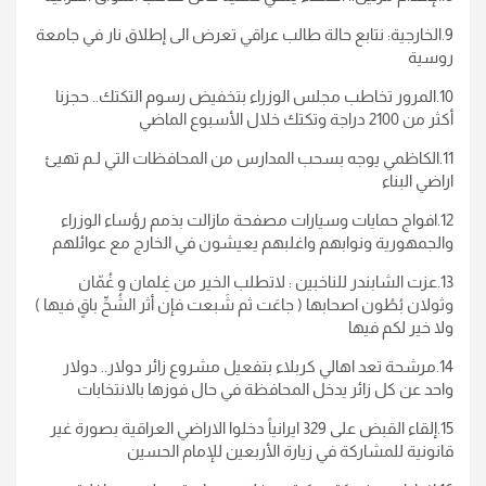
9.الخارجية: نتابع حالة طالب عراقي تعرض الى إطلاق نار في جامعة
روسية
10.المرور تخاطب مجلس الوزراء بتخفيض رسوم التكتك.. حجزنا
أكثر من 2100 دراجة وتكتك خلال الأسبوع الماضي
11.الكاظمي يوجه بسحب المدارس من المحافظات التي لـم تهيئ
اراضي البناء
12.افواج حمايات وسيارات مصفحة مازالت بذمم رؤساء الوزراء
والجمهورية ونوابهم واغلبهم يعيشون في الخارج مع عوائلهم
13.عزت الشابندر للناخبين : لاتطلب الخير من غِلمان و غُمّان
وثولان بُطُون اصحابها ( جاعَت ثم شَبعت فإن أثر الشُحِّ باقٍ فيها )
ولا خير لكم فيها
14.مرشحة تعد اهالي كربلاء بتفعيل مشروع زائر دولار.. دولار
واحد عن كل زائر يدخل المحافظة في حال فوزها بالانتخابات
15.إلقاء القبض على 329 ايرانياً دخلوا الاراضي العراقية بصورة غير
قانونية للمشاركة في زيارة الأربعين للإمام الحسين