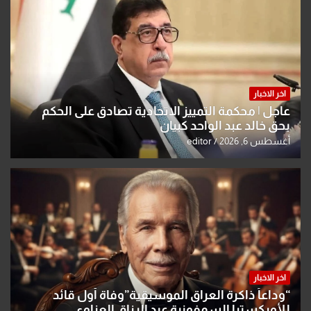
اخر الاخبار
عاجل | محكمة التمييز الاتحادية تصادق على الحكم
بحق خالد عبد الواحد كبيان
أغسطس 6, 2026
editor
اخر الاخبار
“وداعاً ذاكرة العراق الموسيقية”وفاة أول قائد
للأوركسترا السمفونية عبد الرزاق العزاوي