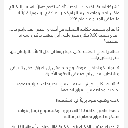
1.شركة أهلية للخدمات اللوجستيَّة تستخدم جهازاً لتهريب البضائع
ونقل المعلومات من ميناء ام قصر لـم تدفع الرسوم المُترتِّبة
عليها في الميناء منذ عام 2016
2.العراق يستعيد مكانته النفطية في أسواق الصين بعد تراجع حاد..
ارتفاع بنسبة 60% خلال تموز واب .. أين يذهب فائض الموارد
النفطية؟
3.ظافر العاني :اتفقت الكتل فيما بينها ان لكل 11 نائبا بالبرلمان حق
اختيار سفير واحد
4.اليونسكو تحتفي بعودة لوح جلجامش إلى العراق بحفل كبير في
واشنطن بعد ان تم نهبه في العقود الأخيرة
5.رئاسة اركان الجيش تستغرب من التصريحات الايرانية بوجود
تحركات معادية من العراق اتجاهها
6.جثة وهمية تقود بريئاً الى المشنقة!!
7.لمدة عامين بكلفة 140 الف يورو.. لوكسمبورغ ترسل قوات
عسكرية للعراق بمهام غير قتالية
8.الإعدام مرتين.. القضاء ينهي قضية قاتل صاحب أسواق الغزالية