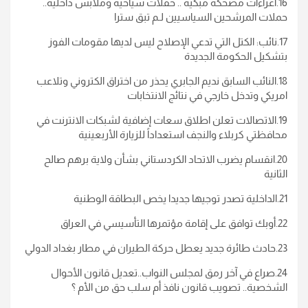
16.اغراءات مضحكة مبكية .. حفلات سياحية وملابس داخلية..
حملات المرشحين السياسيين لـم تبق سترا
17.نائب: الكتل التي تدعي الإصلاح ليس لديها مقومات الفوز
بتشكيل الحكومة الجديدة
18.النائب السابق نديم الجابري يحذر من اختراق الكتروني وتلاعب
امريكي وتدخل خارجي في نتائج الانتخابات
19.الاتصالات تعلن اطلاق سعات إضافية لشبكات الانترنت في
محافظتي كربلاء والنجف استعداداً للزيارة الأربعينية
20.انقسام يضرب الاتحاد الكردستاني بشأن ولاية برهم صالح
الثانية
21.الداخلية تصدر توجيها جديدا يخص البطاقة الوطنية
22.أوبك توافق على إقامة مؤتمرها التأسيسي في العراق
23.حادث طائرة جديد يعطل حركة الطيران في مطار بغداد الدولي
24.صراع في آخر رمق لمجلس النواب..تعديل قانون الأحوال
الشخصية.. تصويب قانون نافذ أم سلب حق من الأم ؟