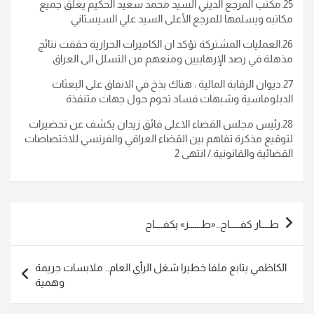
25.مكتب المرجع الديني السيد محمد سعيد الحكيم يغلق جميع
مكاتبه ويسلمها للمرجع الأعلى السيد علي السيستاني
26.العمليات المشتركة تؤكد ان الكاميرات الحرارية حققت نتائج
مذهلة في رصد الإرهابيين ومنعهم من التسلل الى العراق
27.ديوان الرقابة المالية : هناك بذخ في الانفاق على البعثات
الدبلوماسية وشبهات فساد تحوم حول جهات متنفذة
28.رئيس مجلس القضاء الاعلى فائق زيدان يكشف عن تحضيرات
لتوقيع مذكرة تفاهم بين القضاء العراقي والفرنسي للاختصاصات
القضائية والقانونية./ انتهى 2
تصفّح
طــــار كفـــــاح..«طــــــز» بكفــــاح
المقالات
الكاظمي يتابع ملفا خطيرا شغل الرأي العام.. ملابسات جريمة
وهمية