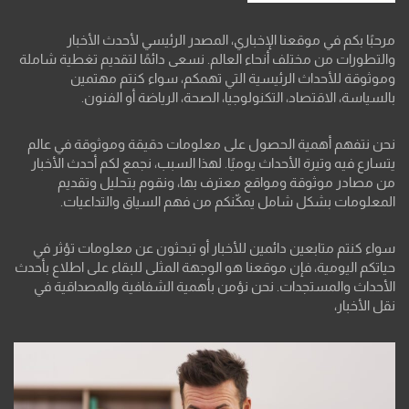
مرحبًا بكم في موقعنا الإخباري، المصدر الرئيسي لأحدث الأخبار
والتطورات من مختلف أنحاء العالم. نسعى دائمًا لتقديم تغطية شاملة
وموثوقة للأحداث الرئيسية التي تهمكم، سواء كنتم مهتمين
بالسياسة، الاقتصاد، التكنولوجيا، الصحة، الرياضة أو الفنون.
نحن نتفهم أهمية الحصول على معلومات دقيقة وموثوقة في عالم
يتسارع فيه وتيرة الأحداث يوميًا. لهذا السبب، نجمع لكم أحدث الأخبار
من مصادر موثوقة ومواقع معترف بها، ونقوم بتحليل وتقديم
المعلومات بشكل شامل يمكّنكم من فهم السياق والتداعيات.
سواء كنتم متابعين دائمين للأخبار أو تبحثون عن معلومات تؤثر في
حياتكم اليومية، فإن موقعنا هو الوجهة المثلى للبقاء على اطلاع بأحدث
الأحداث والمستجدات. نحن نؤمن بأهمية الشفافية والمصداقية في
نقل الأخبار،