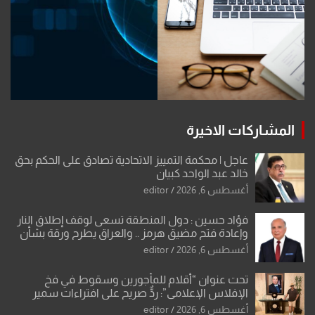
المشاركات الاخيرة
عاجل | محكمة التمييز الاتحادية تصادق على الحكم بحق
خالد عبد الواحد كبيان
أغسطس 6, 2026
editor
فؤاد حسين : دول المنطقة تسعى لوقف إطلاق النار
وإعادة فتح مضيق هرمز .. والعراق يطرح ورقة بشأن
تحولات القدس
أغسطس 6, 2026
editor
تحت عنوان “أقلام للمأجورين وسقوط في فخ
الإفلاس الإعلامي”: ردٌّ صريح على افتراءات سمير
الشكرجي
أغسطس 6, 2026
editor