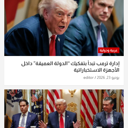
عربية ودولية
إدارة ترمب تبدأ بتفكيك “الدولة العميقة” داخل
الأجهزة الاستخباراتية
يونيو 23, 2026
editor